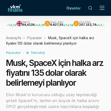
Oyunlar
Sterlin
Gram Altın
Ons Altın
Gümüş
64,4139
6.627,55
207.152,76
3.033,47
32
%0,38
%2,58
%2,62
Anasayfa
Piyasalar
Musk, SpaceX için halka arz
fiyatını 135 dolar olarak belirlemeyi planlıyor
Piyasalar
Teknoloji
Musk, SpaceX için halka arz
fiyatını 135 dolar olarak
belirlemeyi planlıyor
Elon Musk'ın kurucusu olduğu uzay taşımacılığı
şirketi SpaceX'in, tarihin en büyük ilk halka arzını
(IPO) gerçekleştirmek üzere hazırlıklara başladığı