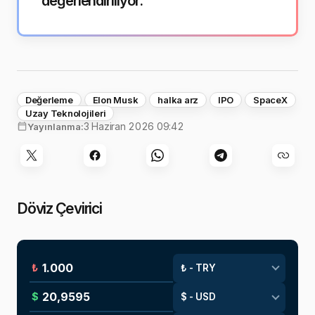
değerlendiriliyor.
Değerleme
Elon Musk
halka arz
IPO
SpaceX
Uzay Teknolojileri
3 Haziran 2026 09:42
Yayınlanma:
Döviz Çevirici
₺
$