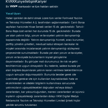
KVKK
Künye
İletişim
Kariyer
VKM®
Bir
markasıdır ve tüm hakları saklıdır.
Yasal Uyarı
Haber içerikleri de dahil olmak üzere tüm veriler ForInvest Yazılım
ve Teknoloji Hizmetleri A.Ş. tarafından sağlanmaktadır. Canlı Borsa
sayfaları haricinde Hisse Senedi verileri 15 dk. gecikmelidir. Tahvil-
Bono-Repo özet verileri her durumda 15 dk. gecikmelidir. Burada
yer alan yatırım bilgi, yorum ve tavsiyeleri yatırım danışmanlığı
kapsamında değildir. Yatırım danışmanlığı hizmeti; aracı kurumlar,
portföy yönetim şirketleri, mevduat kabul etmeyen bankalar ile
müşteri arasında imzalanacak yatırım danışmanlığı sözleşmesi
çerçevesinde sunulmaktadır. Burada yer alan yorum ve tavsiyeler,
yorum ve tavsiyede bulunanların kişisel görüşlerine
dayanmaktadır. Bu görüşler mali durumunuz ile risk ve getiri
tercihlerinize uygun olmayabilir. Bu nedenle, sadece burada yer
alan bilgilere dayanılarak yatırım kararı verilmesi beklentilerinize
uygun sonuçlar doğurmayabilir. Bununla beraber gerek site
üzerindeki gerekse site için kullanılan kaynaklardaki hata ve
eksikliklerden ve sitedeki bilgilerin kullanılması sonucunda
yatırımcıların uğrayabilecekleri doğrudan ve/veya dolaylı
zararlardan, kar yoksunluğundan, manevi zararlardan ve üçüncü
kişilerin uğrayabileceği zararlardan dolayı VKM Digital Medya
Reklamcılık Yazılım ve Teknoloji Hizmetleri Limited Şirketi hiçbir
şekilde sorumlu tutulamaz.