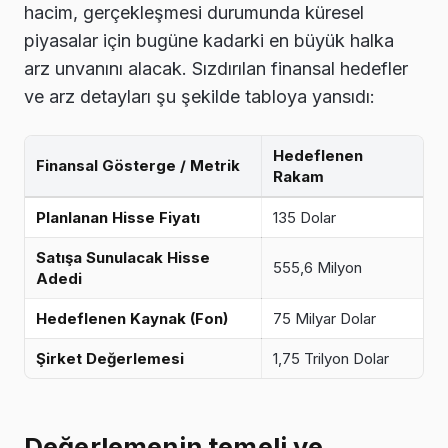
hacim, gerçekleşmesi durumunda küresel
piyasalar için bugüne kadarki en büyük halka
arz unvanını alacak. Sızdırılan finansal hedefler
ve arz detayları şu şekilde tabloya yansıdı:
Hedeflenen
Finansal Gösterge / Metrik
Rakam
Planlanan Hisse Fiyatı
135 Dolar
Satışa Sunulacak Hisse
555,6 Milyon
Adedi
Hedeflenen Kaynak (Fon)
75 Milyar Dolar
Şirket Değerlemesi
1,75 Trilyon Dolar
Değerlemenin temeli ve