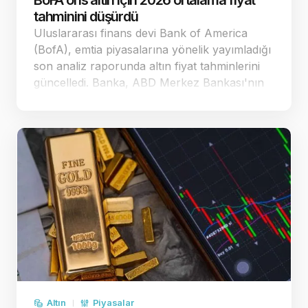
BoFA ons altın için 2026 ortalama fiyat
tahminini düşürdü
Uluslararası finans devi Bank of America
(BofA), emtia piyasalarına yönelik yayımladığı
son analiz raporunda altın fiyat tahminlerini
güncelledi. Banka, ABD Merkez Bankası'nın
(Fed) para politikasındaki duruşuna yönelik
beklentiler doğrultusunda ons altın
öngörülerinde …
Altın
Piyasalar