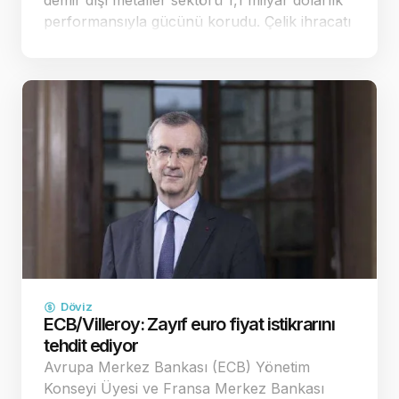
demir dışı metaller sektörü 1,1 milyar dolarlık
performansıyla gücünü korudu. Çelik ihracatı
ise yüzde 0,8 artışla 1,6 milyar dolara
ulaşarak dikkat çe…
Döviz
ECB/Villeroy: Zayıf euro fiyat istikrarını
tehdit ediyor
Avrupa Merkez Bankası (ECB) Yönetim
Konseyi Üyesi ve Fransa Merkez Bankası