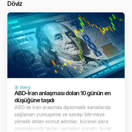
revizyonu beklent…
Döviz
Döviz
ABD-İran anlaşması doları 10 günün en
düşüğüne taşıdı
ABD ile İran arasında diplomatik kanallarda
sağlanan yumuşama ve savaşı bitirmeye
yönelik atılan somut adımlar, küresel para
piyasalarında taşları yerinden oynattı. Sıcak