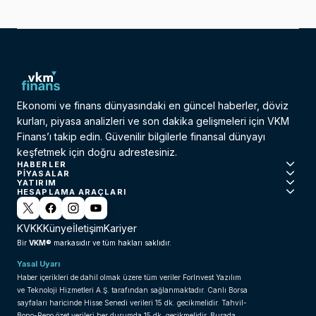
Ekonomi ve finans dünyasındaki en güncel haberler, döviz
kurları, piyasa analizleri ve son dakika gelişmeleri için VKM
Finans’ı takip edin. Güvenilir bilgilerle finansal dünyayı
keşfetmek için doğru adrestesiniz.
HABERLER
PIYASALAR
YATIRIM
HESAPLAMA ARAÇLARI
KVKK
Künye
İletişim
Kariyer
VKM®
Bir
markasıdır ve tüm hakları saklıdır.
Yasal Uyarı
Haber içerikleri de dahil olmak üzere tüm veriler ForInvest Yazılım
ve Teknoloji Hizmetleri A.Ş. tarafından sağlanmaktadır. Canlı Borsa
sayfaları haricinde Hisse Senedi verileri 15 dk. gecikmelidir. Tahvil-
Bono-Repo özet verileri her durumda 15 dk. gecikmelidir. Burada