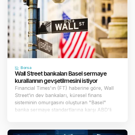
Borsa
Wall Street bankaları Basel sermaye
kurallarının gevşetilmesini istiyor
Financial Times'ın (FT) haberine göre, Wall
Street'in dev bankaları, küresel finans
sisteminin omurgasını oluşturan "Basel"
banka sermaye standartlarına karşı ABD'li
düzenleyici kurumlara yönelik baskısını
artırdı. Bankalar, mevcut taslağın 29 trilyon
dolar büyüklü…