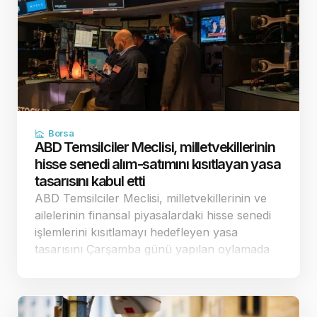
Borsa
ABD Temsilciler Meclisi, milletvekillerinin
hisse senedi alım-satımını kısıtlayan yasa
tasarısını kabul etti
ABD Temsilciler Meclisi, milletvekillerinin ve
ailelerinin finansal piyasalardaki hisse senedi
işlemlerini kısıtlamayı hedefleyen yasa
tasarısını Çarşamba günü yapılan oylamada
198'e karşı 232 oyla kabul etti. Tam bir
finansal yasak getirmek yerine sınırlandırılmış
düzenlemeler…