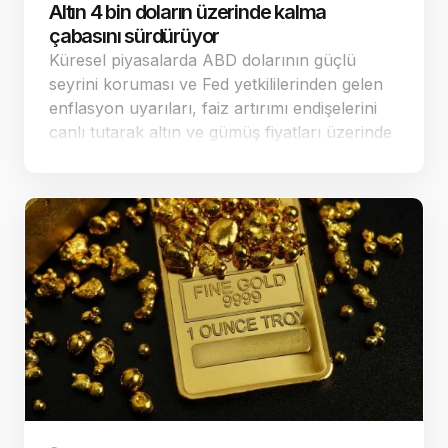
Altın 4 bin doların üzerinde kalma
çabasını sürdürüyor
Küresel piyasalarda ABD dolarının güçlü
seyrini koruması ve Fed yetkililerinden gelen
enflasyon uyarıları, faiz artırımı endişelerini
canlı tutarak altın ve gümüş fiyatları üzerinde
baskı yaratmaya devam ediyor. Dün ABD'de
açıklanan veriler sonrası fa…