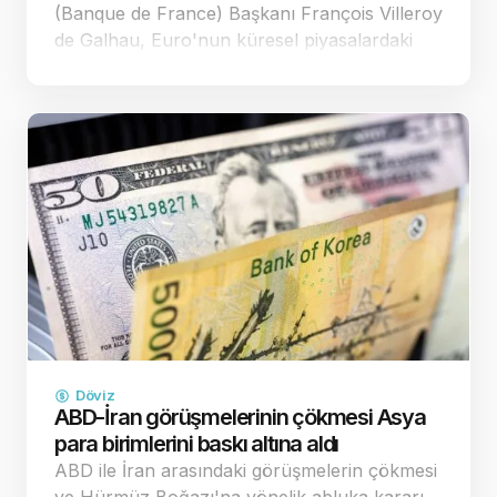
(Banque de France) Başkanı François Villeroy
de Galhau, Euro'nun küresel piyasalardaki
zayıf seyrinin Avrupa'nın fiyat istikrarı
hedefleri üzerinde yarattığı yıkıcı etkilere
dikkat çekerek, y…
Döviz
ABD-İran görüşmelerinin çökmesi Asya
para birimlerini baskı altına aldı
ABD ile İran arasındaki görüşmelerin çökmesi