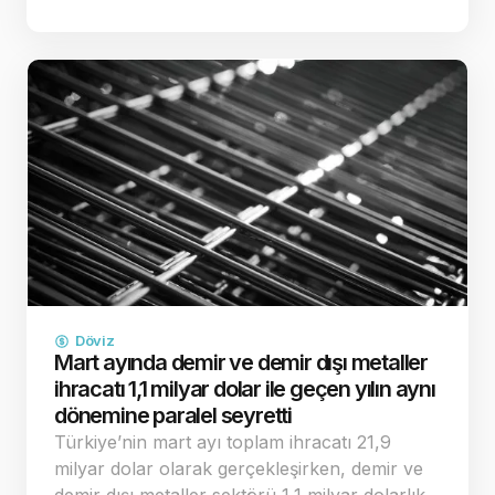
çatışma riskinin ve buna bağlı enerji kaynaklı
enflasyon endişelerinin dağılması, küresel
yatırımcıların "g…
Döviz
Mart ayında demir ve demir dışı metaller
ihracatı 1,1 milyar dolar ile geçen yılın aynı
dönemine paralel seyretti
Türkiye’nin mart ayı toplam ihracatı 21,9
milyar dolar olarak gerçekleşirken, demir ve