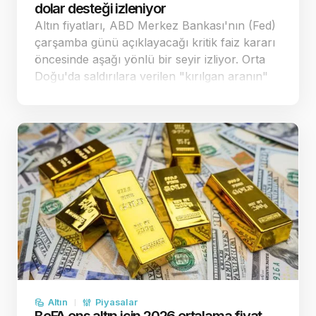
dolar desteği izleniyor
Altın fiyatları, ABD Merkez Bankası'nın (Fed)
çarşamba günü açıklayacağı kritik faiz kararı
öncesinde aşağı yönlü bir seyir izliyor. Orta
Doğu'da saldırılara verilen "kırılgan aranın"
enflasyon endişelerini bir miktar
yatıştırmasıyla spot altın, önceki sea…
Altın
Piyasalar