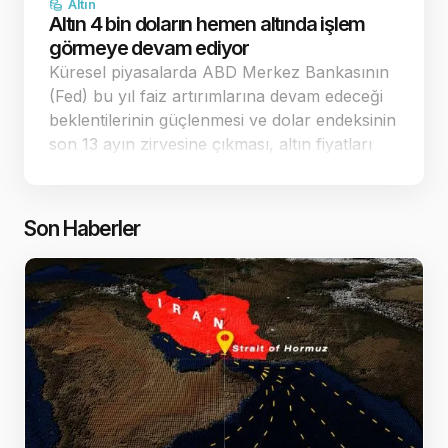
Altın
Altın 4 bin doların hemen altında işlem
görmeye devam ediyor
Küresel piyasalarda ABD Merkez Bankasının
(Fed) bu yıl faiz artırımlarına devam edeceği
beklentilerinin güçlenmesi ve dolar endeksinin
son 13 ayın zirvesine çıkması, altın fiyatları
üzerindeki baskıyı artırıyor. Yaşanan keskin
düşüşlerin ardından spot altın, 4.…
Son Haberler