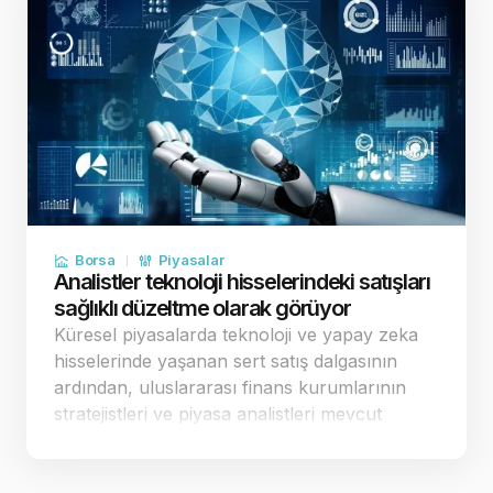
Borsa
Piyasalar
Analistler teknoloji hisselerindeki satışları
sağlıklı düzeltme olarak görüyor
Küresel piyasalarda teknoloji ve yapay zeka
hisselerinde yaşanan sert satış dalgasının
ardından, uluslararası finans kurumlarının
stratejistleri ve piyasa analistleri mevcut
tablonun arka planını değerlendirdi.
Uzmanlar, borsaların sürekli yukarı yönlü kâr