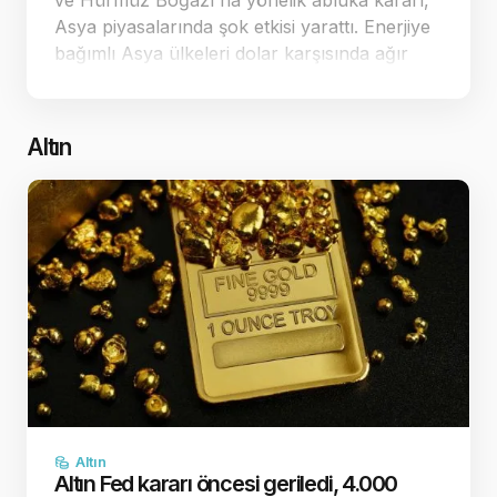
ve Hürmüz Boğazı'na yönelik abluka kararı,
Asya piyasalarında şok etkisi yarattı. Enerjiye
bağımlı Asya ülkeleri dolar karşısında ağır
kayıplar verirken, ticaret dengeleri yeniden
şekilleniyor. Jeopolitik ç…
Altın
Altın
Altın Fed kararı öncesi geriledi, 4.000