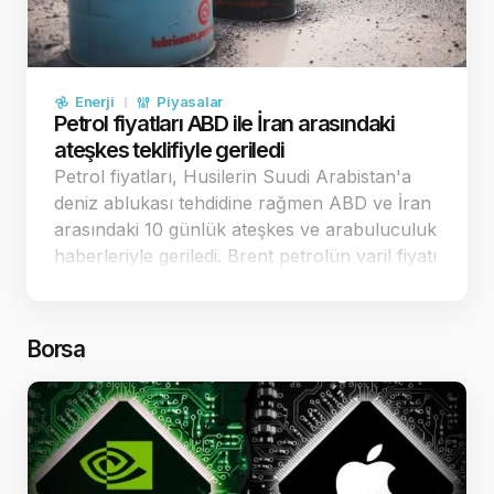
Enerji
Piyasalar
Petrol fiyatları ABD ile İran arasındaki
ateşkes teklifiyle geriledi
Petrol fiyatları, Husilerin Suudi Arabistan'a
deniz ablukası tehdidine rağmen ABD ve İran
arasındaki 10 günlük ateşkes ve arabuluculuk
haberleriyle geriledi. Brent petrolün varil fiyatı
88,48 dolar seviyesine çekildi. Diplomatik
temaslar ve ateşkes teklifi petrol fiyatlarını
ge…
Borsa