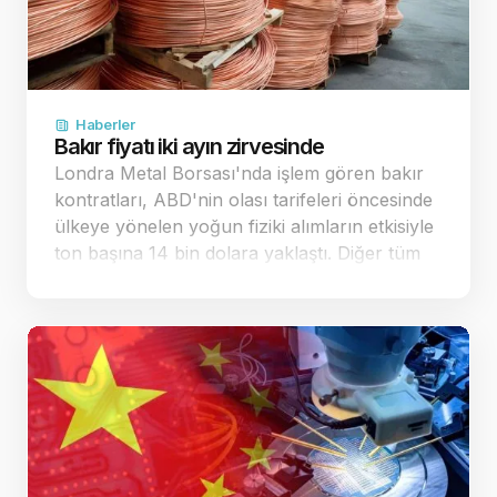
Haberler
Bakır fiyatı iki ayın zirvesinde
Londra Metal Borsası'nda işlem gören bakır
kontratları, ABD'nin olası tarifeleri öncesinde
ülkeye yönelen yoğun fiziki alımların etkisiyle
ton başına 14 bin dolara yaklaştı. Diğer tüm
sanayi metallerinde de belirgin yükselişler
kaydedildi. Küresel piyasalarda bakır…