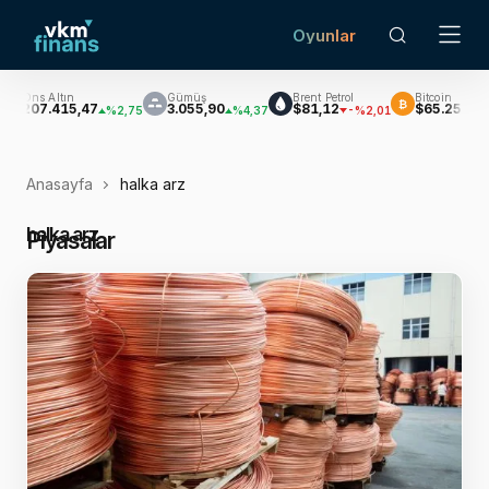
Oyunlar
Gümüş
Brent Petrol
Bitcoin
EUR/USD
₿
€$
3.055,90
$81,12
$65.252,50
$1,15741
%4,37
-%2,01
%1,23
%
Anasayfa
halka arz
halka arz
Piyasalar