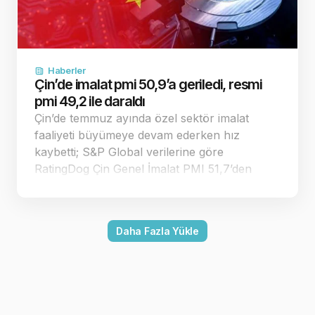
Haberler
Çin’de imalat pmi 50,9’a geriledi, resmi
pmi 49,2 ile daraldı
Çin’de temmuz ayında özel sektör imalat
faaliyeti büyümeye devam ederken hız
kaybetti; S&P Global verilerine göre
RatingDog Çin Genel İmalat PMI 51,7’den
50,9’a geriledi. Endeks 50 eşiğinin üzerinde
kalırken resmi imalat PMI 49,2 ile daralmaya
döndü. Çin’in özel sektör imalat pmi
Daha Fazla Yükle
temmuzda 50,9’a…