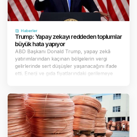
Haberler
Trump: Yapay zekayı reddeden toplumlar
büyük hata yapıyor
ABD Başkanı Donald Trump, yapay zekâ
yatırımlarından kaçınan bölgelerin vergi
gelirlerinde sert düşüşler yaşanacağını ifade
etti. Enerji ve gıda fiyatlarındaki gerilemeye
dikkat çeken Trump, ekonomi yönetimine
geçer not verdi. Yapay zekâ yatırımla…