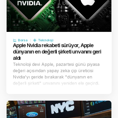
Borsa
Teknoloji
Apple Nvidia rekabeti sürüyor, Apple
dünyanın en değerli şirketi unvanını geri
aldı
Teknoloji devi Apple, pazartesi günü piyasa
değeri açısından yapay zeka çip üreticisi
Nvidia'yı geride bırakarak "dünyanın en
değerli şirketi" unvanını yeniden ele geçirdi.
Apple'ın stratejik harcama kararları,
yatırımcılar nezdinde şirketi rakiplerinden
pozi…