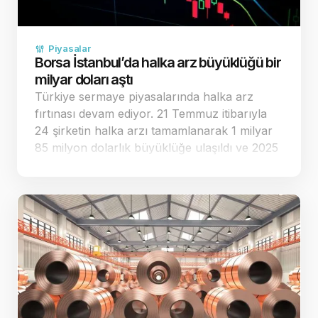
Piyasalar
Borsa İstanbul’da halka arz büyüklüğü bir
milyar doları aştı
Türkiye sermaye piyasalarında halka arz
fırtınası devam ediyor. 21 Temmuz itibarıyla
24 şirketin halka arzı tamamlanarak 1 milyar
85 milyon dolarlık büyüklüğe ulaşıldı ve 2025
yılının toplam performansı geride bırakıldı.
Halka arz sayısı ilk yedi ayda geçen yılın
tamamını …