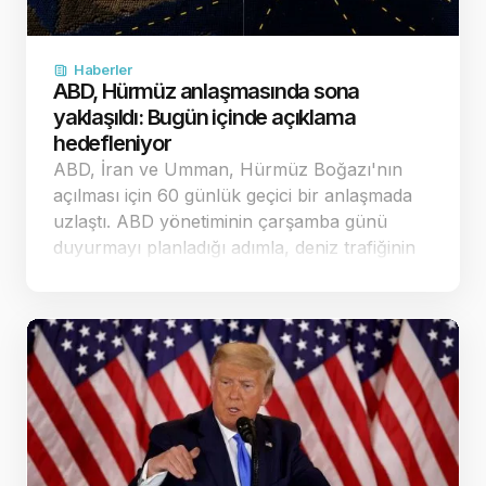
Haberler
ABD, Hürmüz anlaşmasında sona
yaklaşıldı: Bugün içinde açıklama
hedefleniyor
ABD, İran ve Umman, Hürmüz Boğazı'nın
açılması için 60 günlük geçici bir anlaşmada
uzlaştı. ABD yönetiminin çarşamba günü
duyurmayı planladığı adımla, deniz trafiğinin
güvenliği ve nükleer görüşmelerin yeniden
başlatı…