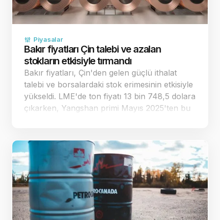
Piyasalar
Bakır fiyatları Çin talebi ve azalan
stokların etkisiyle tırmandı
Bakır fiyatları, Çin'den gelen güçlü ithalat
talebi ve borsalardaki stok erimesinin etkisiyle
yükseldi. LME'de ton fiyatı 13 bin 748,5 dolara
çıkarken, Yangshan primi Mayıs 2025'ten bu
yana en yüksek seviyesini gördü. Çin'den
gelen gü&cc…