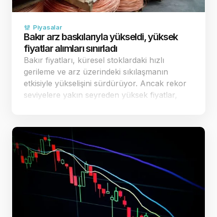
Piyasalar
Bakır arz baskılarıyla yükseldi, yüksek
fiyatlar alımları sınırladı
Bakır fiyatları, küresel stoklardaki hızlı
gerileme ve arz üzerindeki sıkılaşmanın
etkisiyle yükselişini sürdürüyor. Ancak rekor
seviyelere yakın seyreden yüksek fiyatlar,
fiziki piyasadaki alıcıların temkinli
davranmasına ve alımların sınırlı kalmasına
yol a&ccedi…