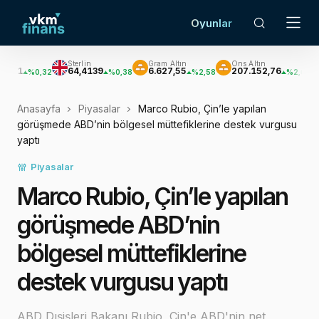
Oyunlar
Sterlin
Gram Altın
Ons Altın
Gümüş
64,4139
6.627,55
207.152,76
3.033,
0,32
%0,38
%2,58
%2,62
Anasayfa
Piyasalar
Marco Rubio, Çin’le yapılan
görüşmede ABD’nin bölgesel müttefiklerine destek vurgusu
yaptı
Piyasalar
Marco Rubio, Çin’le yapılan
görüşmede ABD’nin
bölgesel müttefiklerine
destek vurgusu yaptı
ABD Dışişleri Bakanı Rubio, Çin'e ABD'nin net