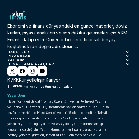
Ekonomi ve finans dünyasındaki en güncel haberler, döviz
kurları, piyasa analizleri ve son dakika gelişmeleri için VKM
Finans’ı takip edin. Güvenilir bilgilerle finansal dünyayı
keşfetmek için doğru adrestesiniz.
HABERLER
PIYASALAR
YATIRIM
HESAPLAMA ARAÇLARI
KVKK
Künye
İletişim
Kariyer
VKM®
Bir
markasıdır ve tüm hakları saklıdır.
Yasal Uyarı
Haber içerikleri de dahil olmak üzere tüm veriler ForInvest Yazılım
ve Teknoloji Hizmetleri A.Ş. tarafından sağlanmaktadır. Canlı Borsa
sayfaları haricinde Hisse Senedi verileri 15 dk. gecikmelidir. Tahvil-
Bono-Repo özet verileri her durumda 15 dk. gecikmelidir. Burada
yer alan yatırım bilgi, yorum ve tavsiyeleri yatırım danışmanlığı
kapsamında değildir. Yatırım danışmanlığı hizmeti; aracı kurumlar,
portföy yönetim şirketleri, mevduat kabul etmeyen bankalar ile