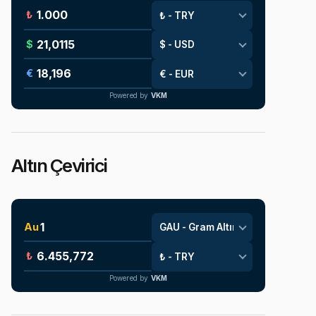
₺
$
€
Powered by
VKM
Altın Çevirici
Au
₺
Powered by
VKM