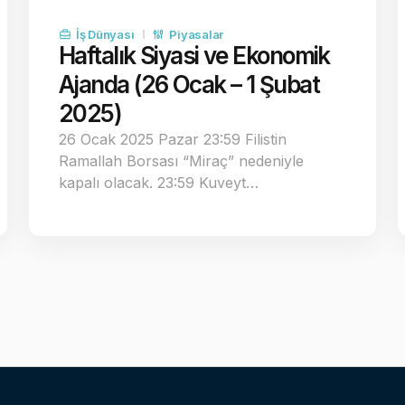
İş Dünyası
Piyasalar
Haftalık Siyasi ve Ekonomik
Ajanda (26 Ocak – 1 Şubat
2025)
26 Ocak 2025 Pazar 23:59 Filistin
Ramallah Borsası “Miraç” nedeniyle
kapalı olacak. 23:59 Kuveyt…