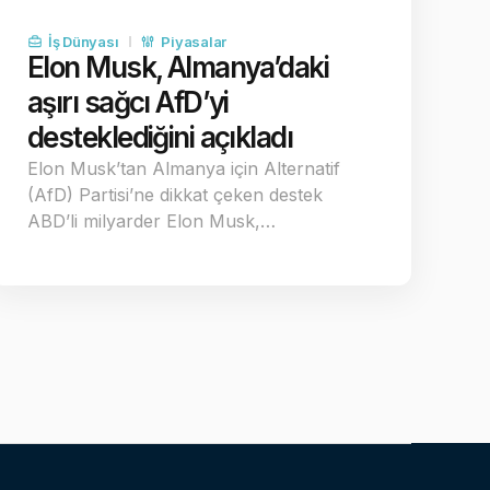
İş Dünyası
Piyasalar
Elon Musk, Almanya’daki
aşırı sağcı AfD’yi
desteklediğini açıkladı
Elon Musk’tan Almanya için Alternatif
(AfD) Partisi’ne dikkat çeken destek
ABD’li milyarder Elon Musk,…