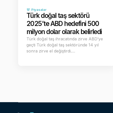
Piyasalar
Türk doğal taş sektörü
2025’te ABD hedefini 500
milyon dolar olarak belirledi
Türk doğal taş ihracatında zirve ABD’ye
geçti Türk doğal taş sektöründe 14 yıl
sonra zirve el değiştirdi.…