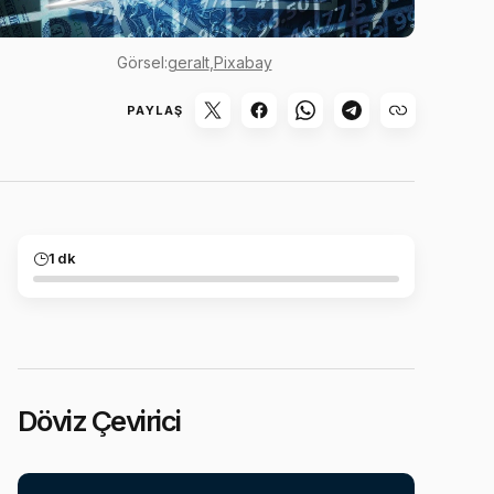
Görsel:
geralt
,
Pixabay
PAYLAŞ
1 dk
Döviz Çevirici