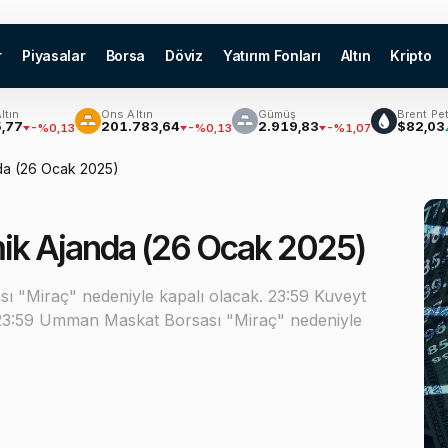
r
Piyasalar
Borsa
Döviz
Yatırım Fonları
Altın
Kripto
Ons Altın
Gümüş
Brent Petrol
201.783,64
2.919,83
$82,03
%0,13
-%0,13
-%1,07
%3,9
da (26 Ocak 2025)
ik Ajanda (26 Ocak 2025)
sı "Miraç" nedeniyle kapalı olacak. 23:59 Kuveyt
. 23:59 Umman Maskat Borsası "Miraç" nedeniyle