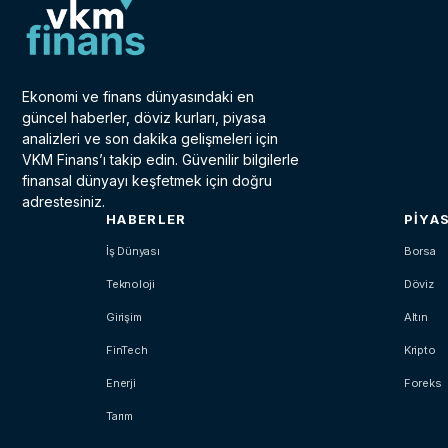
Ekonomi ve finans dünyasındaki en
güncel haberler, döviz kurları, piyasa
analizleri ve son dakika gelişmeleri için
VKM Finans’ı takip edin. Güvenilir bilgilerle
finansal dünyayı keşfetmek için doğru
adrestesiniz.
HABERLER
PIYA
İş Dünyası
Borsa
Teknoloji
Döviz
Girişim
Altın
FinTech
Kripto
Enerji
Foreks
Tarım