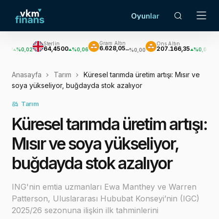
Oyunlar
Gram Altın
Sterlin
Ons Altın
Gümüş
6.628,05
64,4500
207.166,35
3.058,8
,02
%0,06
%0,01
%0,00
Anasayfa
Tarım
Küresel tarımda üretim artışı: Mısır ve
soya yükseliyor, buğdayda stok azalıyor
Tarım
Küresel tarımda üretim artışı:
Mısır ve soya yükseliyor,
buğdayda stok azalıyor
ING'nin emtia uzmanları Ewa Manthey ve Warren
Patterson, Uluslararası Hububat Konseyi’nin (IGC)
2025/26 sezonuna ilişkin ilk tahminlerini