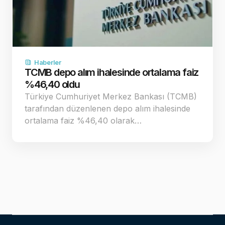
Haberler
TCMB depo alım ihalesinde ortalama faiz
%46,40 oldu
Türkiye Cumhuriyet Merkez Bankası (TCMB)
tarafından düzenlenen depo alım ihalesinde
ortalama faiz %46,40 olarak…