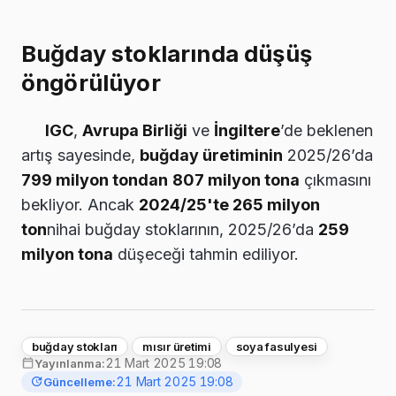
Buğday stoklarında düşüş
öngörülüyor
IGC
,
Avrupa Birliği
ve
İngiltere
’de beklenen
artış sayesinde,
buğday üretiminin
2025/26’da
799 milyon tondan
807 milyon tona
çıkmasını
bekliyor. Ancak
2024/25'te 265 milyon
ton
nihai buğday stoklarının, 2025/26’da
259
milyon tona
düşeceği tahmin ediliyor.
buğday stokları
mısır üretimi
soya fasulyesi
21 Mart 2025 19:08
Yayınlanma:
21 Mart 2025 19:08
Güncelleme: