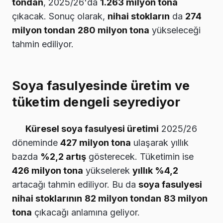
tondan
, 2025/26'da
1.263 milyon tona
çıkacak. Sonuç olarak,
nihai stokların
da
274
milyon tondan
280 milyon tona
yükseleceği
tahmin ediliyor.
Soya fasulyesinde üretim ve
tüketim dengeli seyrediyor
Küresel soya fasulyesi üretimi
2025/26
döneminde
427 milyon tona
ulaşarak yıllık
bazda
%2,2 artış
gösterecek. Tüketimin ise
426 milyon tona
yükselerek
yıllık %4,2
artacağı tahmin ediliyor. Bu da
soya fasulyesi
nihai stoklarının
82 milyon tondan
83 milyon
tona
çıkacağı anlamına geliyor.