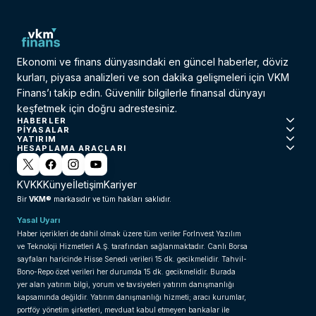
Ekonomi ve finans dünyasındaki en güncel haberler, döviz
kurları, piyasa analizleri ve son dakika gelişmeleri için VKM
Finans’ı takip edin. Güvenilir bilgilerle finansal dünyayı
keşfetmek için doğru adrestesiniz.
HABERLER
PIYASALAR
YATIRIM
HESAPLAMA ARAÇLARI
KVKK
Künye
İletişim
Kariyer
VKM®
Bir
markasıdır ve tüm hakları saklıdır.
Yasal Uyarı
Haber içerikleri de dahil olmak üzere tüm veriler ForInvest Yazılım
ve Teknoloji Hizmetleri A.Ş. tarafından sağlanmaktadır. Canlı Borsa
sayfaları haricinde Hisse Senedi verileri 15 dk. gecikmelidir. Tahvil-
Bono-Repo özet verileri her durumda 15 dk. gecikmelidir. Burada
yer alan yatırım bilgi, yorum ve tavsiyeleri yatırım danışmanlığı
kapsamında değildir. Yatırım danışmanlığı hizmeti; aracı kurumlar,
portföy yönetim şirketleri, mevduat kabul etmeyen bankalar ile