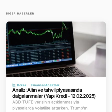
DIĞER HABERLER
Borsa
Finansal Analizler
Analiz: Altın ve tahvil piyasasında
dalgalanmalar (Yapı Kredi – 12.02.2025)
ABD TÜFE verisinin açıklanmasıyla
piyasalarda volatilite artarken, Trump’ın