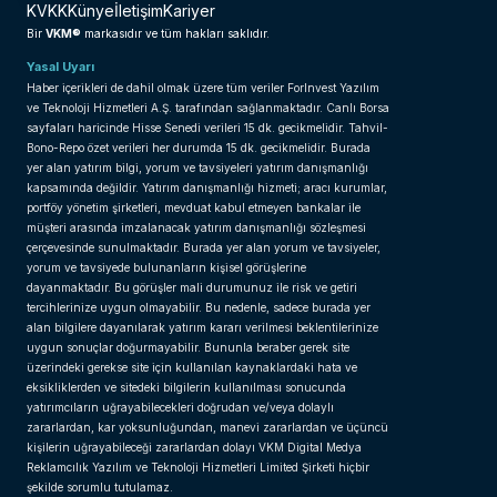
KVKK
Künye
İletişim
Kariyer
VKM®
Bir
markasıdır ve tüm hakları saklıdır.
Yasal Uyarı
Haber içerikleri de dahil olmak üzere tüm veriler ForInvest Yazılım
ve Teknoloji Hizmetleri A.Ş. tarafından sağlanmaktadır. Canlı Borsa
sayfaları haricinde Hisse Senedi verileri 15 dk. gecikmelidir. Tahvil-
Bono-Repo özet verileri her durumda 15 dk. gecikmelidir. Burada
yer alan yatırım bilgi, yorum ve tavsiyeleri yatırım danışmanlığı
kapsamında değildir. Yatırım danışmanlığı hizmeti; aracı kurumlar,
portföy yönetim şirketleri, mevduat kabul etmeyen bankalar ile
müşteri arasında imzalanacak yatırım danışmanlığı sözleşmesi
çerçevesinde sunulmaktadır. Burada yer alan yorum ve tavsiyeler,
yorum ve tavsiyede bulunanların kişisel görüşlerine
dayanmaktadır. Bu görüşler mali durumunuz ile risk ve getiri
tercihlerinize uygun olmayabilir. Bu nedenle, sadece burada yer
alan bilgilere dayanılarak yatırım kararı verilmesi beklentilerinize
uygun sonuçlar doğurmayabilir. Bununla beraber gerek site
üzerindeki gerekse site için kullanılan kaynaklardaki hata ve
eksikliklerden ve sitedeki bilgilerin kullanılması sonucunda
yatırımcıların uğrayabilecekleri doğrudan ve/veya dolaylı
zararlardan, kar yoksunluğundan, manevi zararlardan ve üçüncü
kişilerin uğrayabileceği zararlardan dolayı VKM Digital Medya
Reklamcılık Yazılım ve Teknoloji Hizmetleri Limited Şirketi hiçbir
şekilde sorumlu tutulamaz.