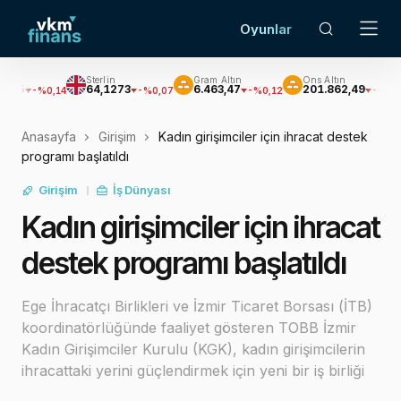
Oyunlar
Sterlin
Gram Altın
Ons Altın
Gü
64,1273
6.463,47
201.862,49
2.
0,14
-%0,07
-%0,12
-%0,09
Anasayfa
Girişim
Kadın girişimciler için ihracat destek
programı başlatıldı
Girişim
İş Dünyası
Kadın girişimciler için ihracat
destek programı başlatıldı
Ege İhracatçı Birlikleri ve İzmir Ticaret Borsası (İTB)
koordinatörlüğünde faaliyet gösteren TOBB İzmir
Kadın Girişimciler Kurulu (KGK), kadın girişimcilerin
ihracattaki yerini güçlendirmek için yeni bir iş birliği
gerçekleştirdi