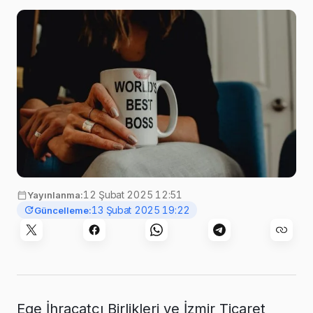
Görsel:
Kelly Sikkema
,
Unsplash
12 Şubat 2025 12:51
Yayınlanma:
13 Şubat 2025 19:22
Güncelleme:
Ege İhracatçı Birlikleri ve İzmir Ticaret