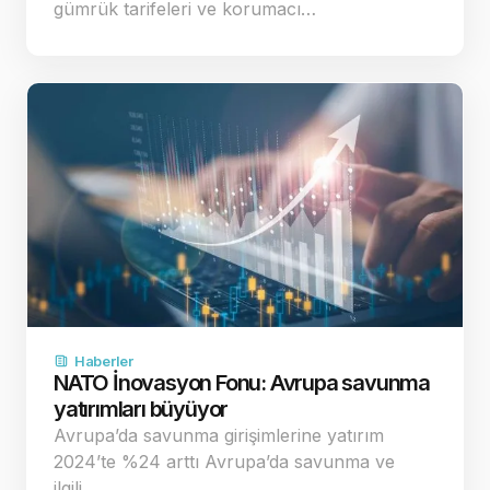
gümrük tarifeleri ve korumacı…
Haberler
NATO İnovasyon Fonu: Avrupa savunma
yatırımları büyüyor
Avrupa’da savunma girişimlerine yatırım
2024’te %24 arttı Avrupa’da savunma ve
ilgili…