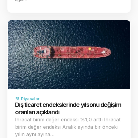
Piyasalar
Dış ticaret endekslerinde yılsonu değişim
oranları açıklandı
İhracat birim değer endeksi %1,0 arttı İhracat
birim değer endeksi Aralık ayında bir önceki
yılın aynı ayına…