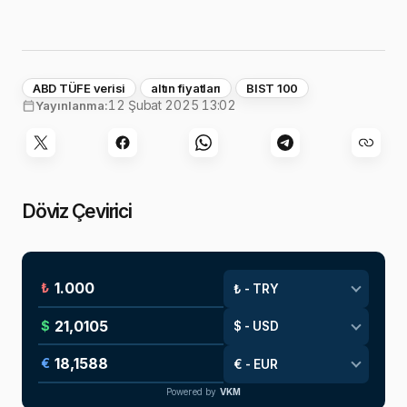
ABD TÜFE verisi
altın fiyatları
BIST 100
12 Şubat 2025 13:02
Yayınlanma:
Döviz Çevirici
₺
$
€
Powered by
VKM