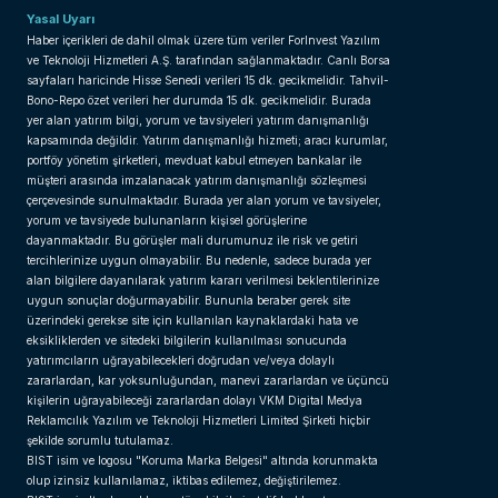
Yasal Uyarı
Haber içerikleri de dahil olmak üzere tüm veriler ForInvest Yazılım
ve Teknoloji Hizmetleri A.Ş. tarafından sağlanmaktadır. Canlı Borsa
sayfaları haricinde Hisse Senedi verileri 15 dk. gecikmelidir. Tahvil-
Bono-Repo özet verileri her durumda 15 dk. gecikmelidir. Burada
yer alan yatırım bilgi, yorum ve tavsiyeleri yatırım danışmanlığı
kapsamında değildir. Yatırım danışmanlığı hizmeti; aracı kurumlar,
portföy yönetim şirketleri, mevduat kabul etmeyen bankalar ile
müşteri arasında imzalanacak yatırım danışmanlığı sözleşmesi
çerçevesinde sunulmaktadır. Burada yer alan yorum ve tavsiyeler,
yorum ve tavsiyede bulunanların kişisel görüşlerine
dayanmaktadır. Bu görüşler mali durumunuz ile risk ve getiri
tercihlerinize uygun olmayabilir. Bu nedenle, sadece burada yer
alan bilgilere dayanılarak yatırım kararı verilmesi beklentilerinize
uygun sonuçlar doğurmayabilir. Bununla beraber gerek site
üzerindeki gerekse site için kullanılan kaynaklardaki hata ve
eksikliklerden ve sitedeki bilgilerin kullanılması sonucunda
yatırımcıların uğrayabilecekleri doğrudan ve/veya dolaylı
zararlardan, kar yoksunluğundan, manevi zararlardan ve üçüncü
kişilerin uğrayabileceği zararlardan dolayı VKM Digital Medya
Reklamcılık Yazılım ve Teknoloji Hizmetleri Limited Şirketi hiçbir
şekilde sorumlu tutulamaz.
BIST isim ve logosu "Koruma Marka Belgesi" altında korunmakta
olup izinsiz kullanılamaz, iktibas edilemez, değiştirilemez.