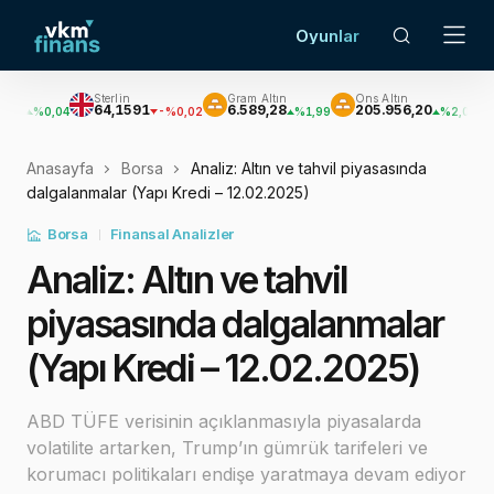
Oyunlar
Sterlin
Gram Altın
Ons Altın
Gümüş
64,1591
6.589,28
205.956,20
3.069,3
04
-%0,02
%1,99
%2,03
Anasayfa
Borsa
Analiz: Altın ve tahvil piyasasında
dalgalanmalar (Yapı Kredi – 12.02.2025)
Borsa
Finansal Analizler
Analiz: Altın ve tahvil
piyasasında dalgalanmalar
(Yapı Kredi – 12.02.2025)
ABD TÜFE verisinin açıklanmasıyla piyasalarda
volatilite artarken, Trump’ın gümrük tarifeleri ve
korumacı politikaları endişe yaratmaya devam ediyor