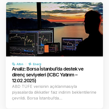
Altın
Enerji
Analiz: Borsa İstanbul’da destek ve
direnç seviyeleri (ICBC Yatırım –
12.02.2025)
ABD TÜFE verisinin açıklanmasıyla
piyasalarda dikkatler faiz indirim beklentilerine
çevrildi. Borsa İstanbul’da…