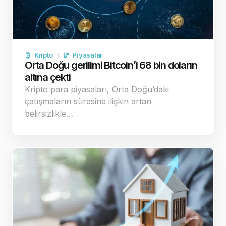
Kripto
Piyasalar
Orta Doğu gerilimi Bitcoin’i 68 bin doların
altına çekti
Kripto para piyasaları, Orta Doğu’daki
çatışmaların süresine ilişkin artan
belirsizlikle…