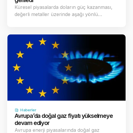
geriledi
Küresel piyasalarda doların güç kazanması,
değerli metaller üzerinde aşağı yönlü…
Haberler
Avrupa’da doğal gaz fiyatı yükselmeye
devam ediyor
Avrupa enerji piyasalarında doğal gaz