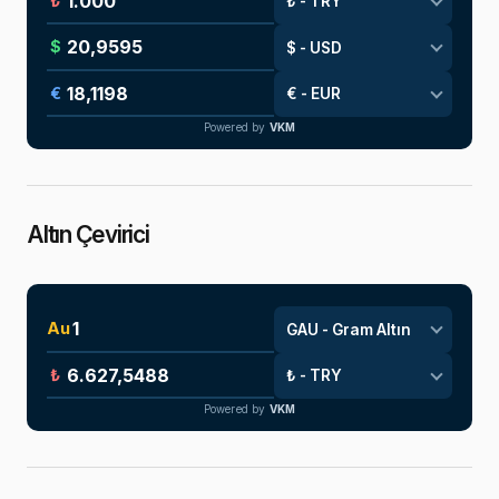
₺
$
€
Powered by
VKM
Altın Çevirici
Au
₺
Powered by
VKM