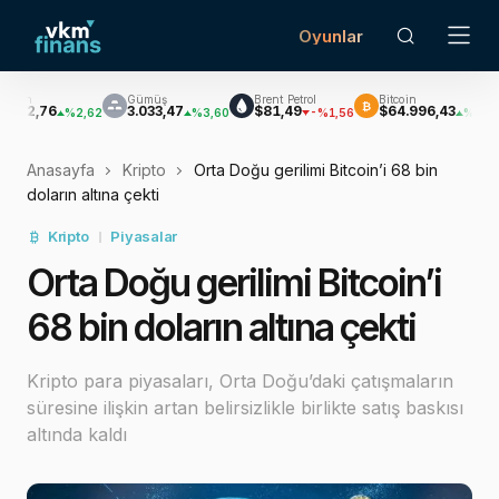
Oyunlar
Gümüş
Brent Petrol
Bitcoin
EUR/U
₿
€$
3.033,47
$81,49
$64.996,43
$1,1
%2,62
%3,60
-%1,56
%0,83
Anasayfa
Kripto
Orta Doğu gerilimi Bitcoin’i 68 bin
doların altına çekti
Kripto
Piyasalar
Orta Doğu gerilimi Bitcoin’i
68 bin doların altına çekti
Kripto para piyasaları, Orta Doğu’daki çatışmaların
süresine ilişkin artan belirsizlikle birlikte satış baskısı
altında kaldı