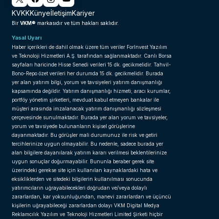
KVKK
Künye
İletişim
Kariyer
VKM®
Bir
markasıdır ve tüm hakları saklıdır.
Yasal Uyarı
Haber içerikleri de dahil olmak üzere tüm veriler ForInvest Yazılım
ve Teknoloji Hizmetleri A.Ş. tarafından sağlanmaktadır. Canlı Borsa
sayfaları haricinde Hisse Senedi verileri 15 dk. gecikmelidir. Tahvil-
Bono-Repo özet verileri her durumda 15 dk. gecikmelidir. Burada
yer alan yatırım bilgi, yorum ve tavsiyeleri yatırım danışmanlığı
kapsamında değildir. Yatırım danışmanlığı hizmeti; aracı kurumlar,
portföy yönetim şirketleri, mevduat kabul etmeyen bankalar ile
müşteri arasında imzalanacak yatırım danışmanlığı sözleşmesi
çerçevesinde sunulmaktadır. Burada yer alan yorum ve tavsiyeler,
yorum ve tavsiyede bulunanların kişisel görüşlerine
dayanmaktadır. Bu görüşler mali durumunuz ile risk ve getiri
tercihlerinize uygun olmayabilir. Bu nedenle, sadece burada yer
alan bilgilere dayanılarak yatırım kararı verilmesi beklentilerinize
uygun sonuçlar doğurmayabilir. Bununla beraber gerek site
üzerindeki gerekse site için kullanılan kaynaklardaki hata ve
eksikliklerden ve sitedeki bilgilerin kullanılması sonucunda
yatırımcıların uğrayabilecekleri doğrudan ve/veya dolaylı
zararlardan, kar yoksunluğundan, manevi zararlardan ve üçüncü
kişilerin uğrayabileceği zararlardan dolayı VKM Digital Medya
Reklamcılık Yazılım ve Teknoloji Hizmetleri Limited Şirketi hiçbir