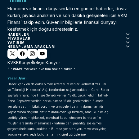
Ekonomi ve finans dünyasındaki en güncel haberler, döviz
kurları, piyasa analizleri ve son dakika gelişmeleri için VKM
Finans’ı takip edin. Güvenilir bilgilerle finansal dünyayı
keşfetmek için doğru adrestesiniz.
HABERLER
PIYASALAR
YATIRIM
HESAPLAMA ARAÇLARI
KVKK
Künye
İletişim
Kariyer
VKM®
Bir
markasıdır ve tüm hakları saklıdır.
Yasal Uyarı
Haber içerikleri de dahil olmak üzere tüm veriler ForInvest Yazılım
ve Teknoloji Hizmetleri A.Ş. tarafından sağlanmaktadır. Canlı Borsa
sayfaları haricinde Hisse Senedi verileri 15 dk. gecikmelidir. Tahvil-
Bono-Repo özet verileri her durumda 15 dk. gecikmelidir. Burada
yer alan yatırım bilgi, yorum ve tavsiyeleri yatırım danışmanlığı
kapsamında değildir. Yatırım danışmanlığı hizmeti; aracı kurumlar,
portföy yönetim şirketleri, mevduat kabul etmeyen bankalar ile
müşteri arasında imzalanacak yatırım danışmanlığı sözleşmesi
çerçevesinde sunulmaktadır. Burada yer alan yorum ve tavsiyeler,
yorum ve tavsiyede bulunanların kişisel görüşlerine