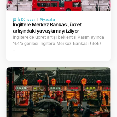
İş Dünyası
Piyasalar
İngiltere Merkez Bankası, ücret
artışındaki yavaşlamayı izliyor
İngiltere’de ücret artışı beklentisi Kasım ayında
%4’e geriledi İngiltere Merkez Bankası (BoE)
…