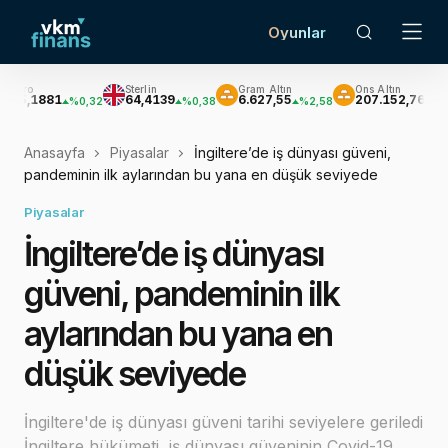
Oyunlar
Sterlin
Gram Altın
Ons Altın
G
81
64,4139
6.627,55
207.152,76
3
%0,32
%0,38
%2,58
%2,62
Anasayfa
Piyasalar
İngiltere’de iş dünyası güveni,
pandeminin ilk aylarından bu yana en düşük seviyede
Piyasalar
İngiltere’de iş dünyası
güveni, pandeminin ilk
aylarından bu yana en
düşük seviyede
İngiltere'de iş dünyası güveni tarihi seviyelere geriledi
İngiltere hükümeti, iş dünyası güveninin Covid-19