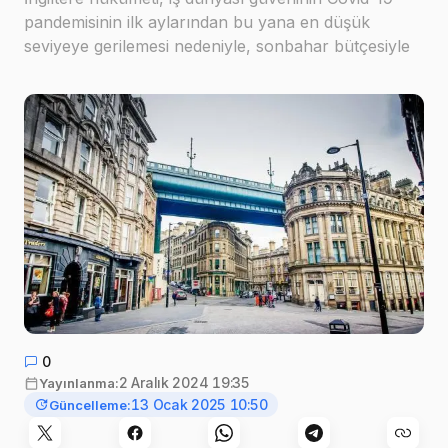
pandemisinin ilk aylarından bu yana en düşük
seviyeye gerilemesi nedeniyle, sonbahar bütçesiyle
ekonominin temellerini sarsmakla suçlanıyor
Görsel:
Markus Spiske
,
Pexels
0
2 Aralık 2024 19:35
Yayınlanma:
13 Ocak 2025 10:50
Güncelleme: