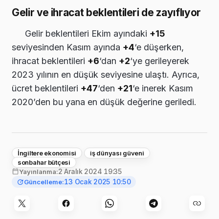
Gelir ve ihracat beklentileri de zayıflıyor
Gelir beklentileri Ekim ayındaki
+15
seviyesinden Kasım ayında
+4
‘e düşerken,
ihracat beklentileri
+6
‘dan
+2
‘ye gerileyerek
2023 yılının en düşük seviyesine ulaştı. Ayrıca,
ücret beklentileri
+47
‘den
+21
‘e inerek Kasım
2020’den bu yana en düşük değerine geriledi.
İngiltere ekonomisi
iş dünyası güveni
sonbahar bütçesi
2 Aralık 2024 19:35
Yayınlanma:
13 Ocak 2025 10:50
Güncelleme: