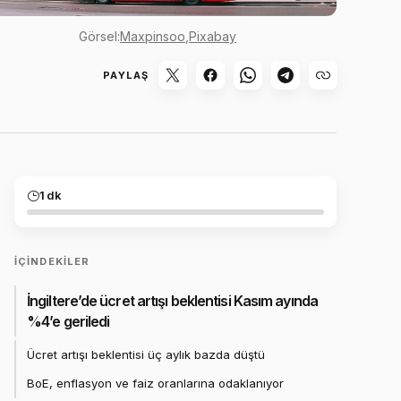
Görsel:
Maxpinsoo
,
Pixabay
PAYLAŞ
1 dk
İÇINDEKILER
İngiltere’de ücret artışı beklentisi Kasım ayında
%4’e geriledi
Ücret artışı beklentisi üç aylık bazda düştü
BoE, enflasyon ve faiz oranlarına odaklanıyor