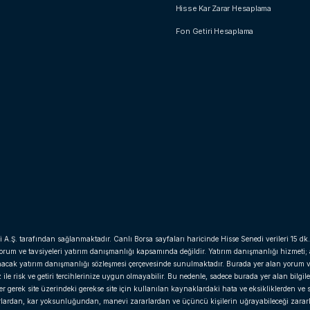
Hisse Kar Zarar Hesaplama
Fon Getiri Hesaplama
i A.Ş. tarafından sağlanmaktadır. Canlı Borsa sayfaları haricinde Hisse Senedi verileri 15 dk.
yorum ve tavsiyeleri yatırım danışmanlığı kapsamında değildir. Yatırım danışmanlığı hizmeti;
anacak yatırım danışmanlığı sözleşmesi çerçevesinde sunulmaktadır. Burada yer alan yorum v
e risk ve getiri tercihlerinize uygun olmayabilir. Bu nedenle, sadece burada yer alan bilgil
gerek site üzerindeki gerekse site için kullanılan kaynaklardaki hata ve eksikliklerden ve si
arlardan, kar yoksunluğundan, manevi zararlardan ve üçüncü kişilerin uğrayabileceği zara