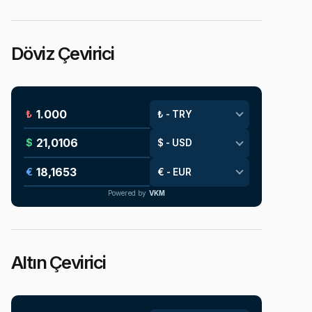
Döviz Çevirici
₺
$
€
Powered by
VKM
Altın Çevirici