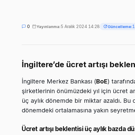
0
5 Aralık 2024 14:28
1
Yayınlanma:
Güncelleme:
İngiltere’de ücret artışı bekl
İngiltere Merkez Bankası (
BoE
) tarafınd
şirketlerinin önümüzdeki yıl için ücret a
üç aylık dönemde bir miktar azaldı. Bu d
dönemdeki ortalamasına yakın seyretmey
Ücret artışı beklentisi üç aylık bazda d