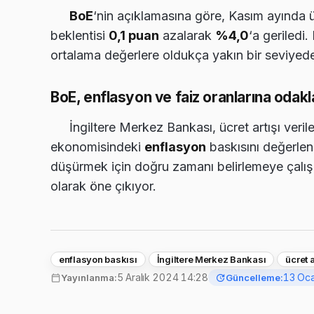
BoE
‘nin açıklamasına göre, Kasım ayında üç
beklentisi
0,1 puan
azalarak
%4,0
‘a geriledi
ortalama değerlere oldukça yakın bir seviyede
BoE, enflasyon ve faiz oranlarına odakl
İngiltere Merkez Bankası, ücret artışı verile
ekonomisindeki
enflasyon
baskısını değerlen
düşürmek için doğru zamanı belirlemeye çalışıy
olarak öne çıkıyor.
enflasyon baskısı
İngiltere Merkez Bankası
ücret a
5 Aralık 2024 14:28
13 Oc
Yayınlanma:
Güncelleme: