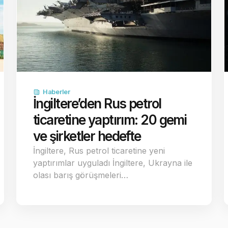
Haberler
İngiltere’den Rus petrol
ticaretine yaptırım: 20 gemi
ve şirketler hedefte
İngiltere, Rus petrol ticaretine yeni
yaptırımlar uyguladı İngiltere, Ukrayna ile
olası barış görüşmeleri…