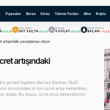
r
Piyasalar
Borsa
Döviz
Yatırım Fonları
Altın
Kripto
Ons Altın
Gümüş
Brent Petrol
B
₿
207.152,76
3.033,47
$81,49
58
%2,62
%3,60
-%1,56
t artışındaki yavaşlamayı izliyor
cret artışındaki
%4'e geriledi İngiltere Merkez Bankası (BoE)
inin önümüzdeki yıl için ücret artışı beklentileri,
 azaldı. Bu düşüş, ücret artışı beklentilerinin