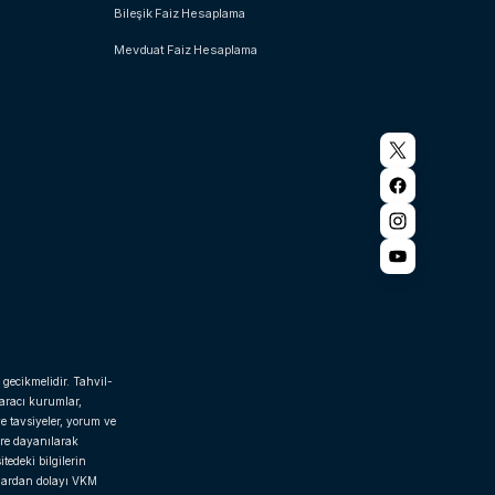
Bileşik Faiz Hesaplama
Mevduat Faiz Hesaplama
 gecikmelidir. Tahvil-
 aracı kurumlar,
e tavsiyeler, yorum ve
ere dayanılarak
tedeki bilgilerin
rlardan dolayı VKM