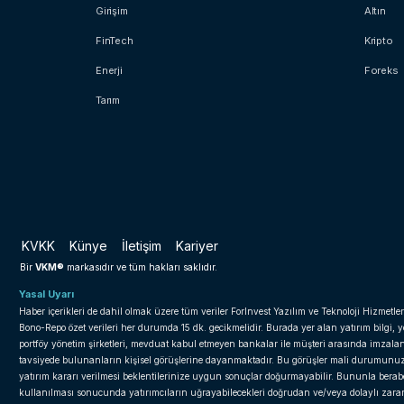
Girişim
Altın
FinTech
Kripto
Enerji
Foreks
Tarım
KVKK
Künye
İletişim
Kariyer
VKM®
Bir
markasıdır ve tüm hakları saklıdır.
Yasal Uyarı
Haber içerikleri de dahil olmak üzere tüm veriler ForInvest Yazılım ve Teknoloji Hizmetler
Bono-Repo özet verileri her durumda 15 dk. gecikmelidir. Burada yer alan yatırım bilgi, 
portföy yönetim şirketleri, mevduat kabul etmeyen bankalar ile müşteri arasında imzal
tavsiyede bulunanların kişisel görüşlerine dayanmaktadır. Bu görüşler mali durumunuz il
yatırım kararı verilmesi beklentilerinize uygun sonuçlar doğurmayabilir. Bununla beraber 
kullanılması sonucunda yatırımcıların uğrayabilecekleri doğrudan ve/veya dolaylı zar