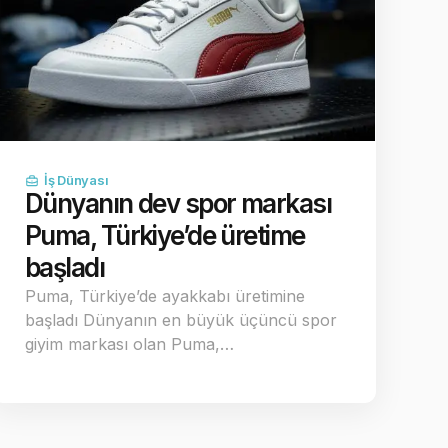
İş Dünyası
Dünyanın dev spor markası
Puma, Türkiye’de üretime
başladı
Puma, Türkiye’de ayakkabı üretimine
başladı Dünyanın en büyük üçüncü spor
giyim markası olan Puma,…