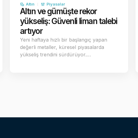
Altın
Piyasalar
Altın ve gümüşte rekor
yükseliş: Güvenli liman talebi
artıyor
Yeni haftaya hızlı bir başlangıç yapan
değerli metaller, küresel piyasalarda
yükseliş trendini sürdürüyor.…