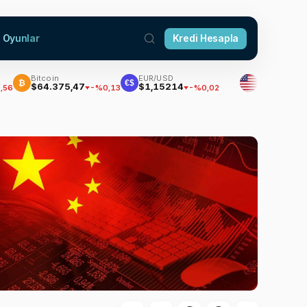
Oyunlar
Kredi Hesapla
Bitcoin
EUR/USD
Dolar
₿
€$
$64.375,47
$1,15214
47,7047
-%0,13
-%0,02
%0,17