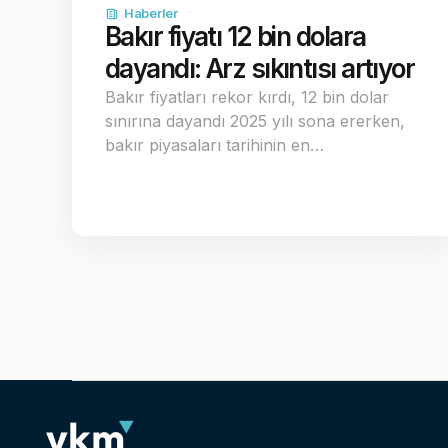
Haberler
Bakır fiyatı 12 bin dolara
dayandı: Arz sıkıntısı artıyor
Bakır fiyatları rekor kırdı, 12 bin dolar
sınırına dayandı 2025 yılı sona ererken,
bakır piyasaları tarihinin en…