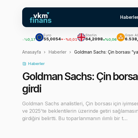
Haberle
ar
Euro
Sterlin
Gram Altın
,7047
55,0054
64,2098
6.538,28
%0,17
-%0,01
%0,06
%
Anasayfa
Haberler
Goldman Sachs: Çin borsası “y
Haberler
Goldman Sachs: Çin borsa
girdi
Goldman Sachs analistleri, Çin borsası için iyimser
ve 2025'te beklentilerin üzerinde getiri sağlama
girdiğini belirtti. Bu toparlanmanın ılımlı bir t…