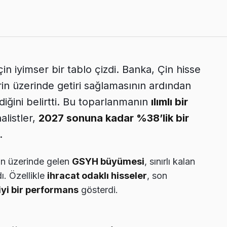
in iyimser bir tablo çizdi. Banka, Çin hisse
rin üzerinde getiri sağlamasının ardından
iğini belirtti. Bu toparlanmanın
ılımlı bir
listler,
2027 sonuna kadar %38’lik bir
.
in üzerinde gelen
GSYH büyümesi
, sınırlı kalan
ı. Özellikle
ihracat odaklı hisseler
, son
iyi bir performans
gösterdi.