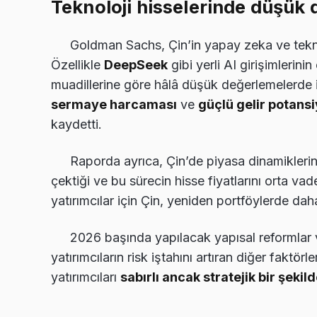
Teknoloji hisselerinde düşük 
Goldman Sachs, Çin’in yapay zeka ve teknol
Özellikle
DeepSeek
gibi yerli AI girişimlerinin
muadillerine göre hâlâ düşük değerlemelerde 
sermaye harcaması
ve
güçlü gelir potansi
kaydetti.
Raporda ayrıca, Çin’de piyasa dinamiklerini
çektiği ve bu sürecin hisse fiyatlarını orta vad
yatırımcılar için Çin, yeniden portföylerde da
2026 başında yapılacak yapısal reformlar 
yatırımcıların risk iştahını artıran diğer faktö
yatırımcıları
sabırlı ancak stratejik bir şekil