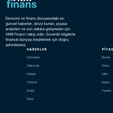
Ekonomi ve finans dünyasındaki en
güncel haberler, döviz kurları, piyasa
analizleri ve son dakika gelişmeleri için
VKM Finans’ı takip edin. Güvenilir bilgilerle
finansal dünyayı keşfetmek için doğru
adrestesiniz.
HABERLER
PIYA
İş Dünyası
Borsa
Teknoloji
Döviz
Girişim
Altın
FinTech
Kripto
Enerji
Foreks
Tarım