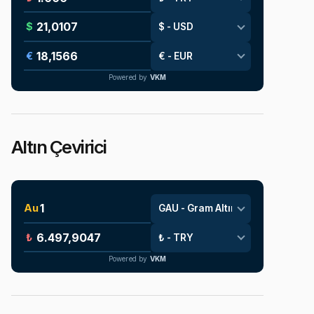
$
€
Powered by
VKM
Altın Çevirici
Au
₺
Powered by
VKM