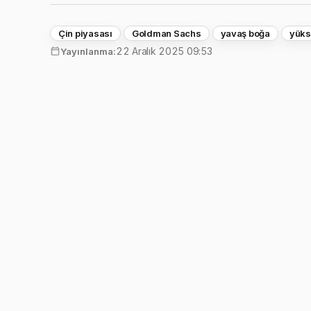
Çin piyasası
Goldman Sachs
yavaş boğa
yüks
22 Aralık 2025 09:53
Yayınlanma: