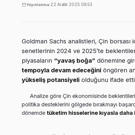
22 Aralık 2025 09:53
Yayınlanma:
Goldman Sachs analistleri, Çin borsası iç
senetlerinin 2024 ve 2025’te beklentile
piyasaların
“yavaş boğa”
dönemine gird
tempoyla devam edeceğini
öngören ana
yükseliş potansiyeli
olduğunu ifade etti
Analize göre Çin ekonomisinde beklentiler
politika desteklerini gölgede bırakmayı başard
dönemde
tüketim hisselerine kıyasla daha 