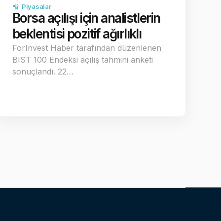
Piyasalar
Borsa açılışı için analistlerin
beklentisi pozitif ağırlıklı
ForInvest Haber tarafından düzenlenen
BIST 100 Endeksi açılış tahmini anketi
sonuçlandı. 22…