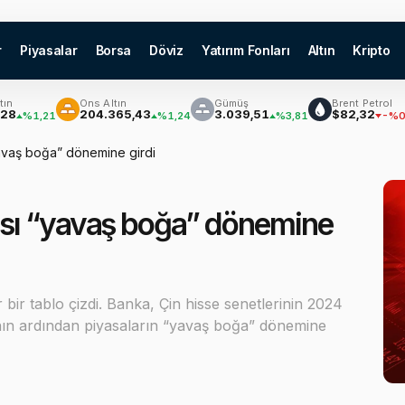
r
Piyasalar
Borsa
Döviz
Yatırım Fonları
Altın
Kripto
Ons Altın
Gümüş
Brent Petrol
204.365,43
3.039,51
$82,32
1,21
%1,24
%3,81
-%0,56
avaş boğa” dönemine girdi
sı “yavaş boğa” dönemine
 bir tablo çizdi. Banka, Çin hisse senetlerinin 2024
sının ardından piyasaların “yavaş boğa” dönemine