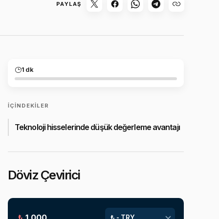
PAYLAŞ
1 dk
İÇINDEKILER
Teknoloji hisselerinde düşük değerleme avantajı
Döviz Çevirici
₺