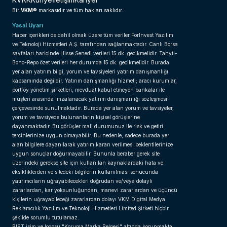
VKM®
Bir
markasıdır ve tüm hakları saklıdır.
Yasal Uyarı
Haber içerikleri de dahil olmak üzere tüm veriler ForInvest Yazılım
ve Teknoloji Hizmetleri A.Ş. tarafından sağlanmaktadır. Canlı Borsa
sayfaları haricinde Hisse Senedi verileri 15 dk. gecikmelidir. Tahvil-
Bono-Repo özet verileri her durumda 15 dk. gecikmelidir. Burada
yer alan yatırım bilgi, yorum ve tavsiyeleri yatırım danışmanlığı
kapsamında değildir. Yatırım danışmanlığı hizmeti; aracı kurumlar,
portföy yönetim şirketleri, mevduat kabul etmeyen bankalar ile
müşteri arasında imzalanacak yatırım danışmanlığı sözleşmesi
çerçevesinde sunulmaktadır. Burada yer alan yorum ve tavsiyeler,
yorum ve tavsiyede bulunanların kişisel görüşlerine
dayanmaktadır. Bu görüşler mali durumunuz ile risk ve getiri
tercihlerinize uygun olmayabilir. Bu nedenle, sadece burada yer
alan bilgilere dayanılarak yatırım kararı verilmesi beklentilerinize
uygun sonuçlar doğurmayabilir. Bununla beraber gerek site
üzerindeki gerekse site için kullanılan kaynaklardaki hata ve
eksikliklerden ve sitedeki bilgilerin kullanılması sonucunda
yatırımcıların uğrayabilecekleri doğrudan ve/veya dolaylı
zararlardan, kar yoksunluğundan, manevi zararlardan ve üçüncü
kişilerin uğrayabileceği zararlardan dolayı VKM Digital Medya
Reklamcılık Yazılım ve Teknoloji Hizmetleri Limited Şirketi hiçbir
şekilde sorumlu tutulamaz.
BIST isim ve logosu "Koruma Marka Belgesi" altında korunmakta