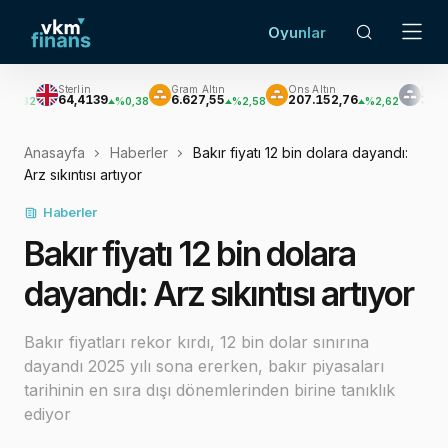
Oyunlar
rlin
Gram Altın
Ons Altın
Gümüş
,4139
6.627,55
207.152,76
3.033,47
%0,38
%2,58
%2,62
%3,60
Anasayfa
Haberler
Bakır fiyatı 12 bin dolara dayandı:
Arz sıkıntısı artıyor
Haberler
Bakır fiyatı 12 bin dolara
dayandı: Arz sıkıntısı artıyor
Bakır fiyatları rekor kırdı, 12 bin dolar sınırına
dayandı 2025 yılı sona ererken, bakır piyasaları
tarihinin en sıra dışı dönemlerinden birine tanıklık
ediyor