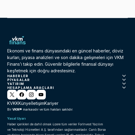
Ekonomi ve finans dünyasındaki en güncel haberler, döviz
kurları, piyasa analizleri ve son dakika gelişmeleri için VKM
Finans’ı takip edin. Güvenilir bilgilerle finansal dünyayı
keşfetmek için doğru adrestesiniz.
HABERLER
PIYASALAR
YATIRIM
HESAPLAMA ARAÇLARI
KVKK
Künye
İletişim
Kariyer
VKM®
Bir
markasıdır ve tüm hakları saklıdır.
Yasal Uyarı
Haber içerikleri de dahil olmak üzere tüm veriler ForInvest Yazılım
ve Teknoloji Hizmetleri A.Ş. tarafından sağlanmaktadır. Canlı Borsa
sayfaları haricinde Hisse Senedi verileri 15 dk. gecikmelidir. Tahvil-