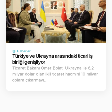
Haberler
Türkiye ve Ukrayna arasındaki ticari iş
birliği genişliyor
Ticaret Bakanı Ömer Bolat, Ukrayna ile 6,2
milyar dolar olan ikili ticaret hacmini 10 milyar
dolara çıkarmayı…