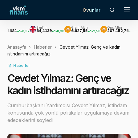
Oyunlar
Sterlin
Gram Altın
Ons Altın
G
81
64,4139
6.627,55
207.152,76
3.
%0,32
%0,38
%2,58
%2,62
Anasayfa
Haberler
Cevdet Yılmaz: Genç ve kadın
istihdamını artıracağız
Haberler
Cevdet Yılmaz: Genç ve
kadın istihdamını artıracağız
Cumhurbaşkanı Yardımcısı Cevdet Yılmaz, istihdam
konusunda çok yönlü politikalar uygulamaya devam
edeceklerini söyledi