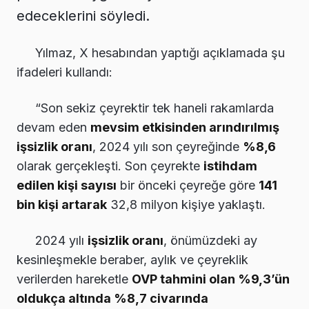
edeceklerini söyledi.
Yılmaz, X hesabından yaptığı açıklamada şu
ifadeleri kullandı:
“Son sekiz çeyrektir tek haneli rakamlarda
devam eden
mevsim etkisinden arındırılmış
işsizlik oranı
, 2024 yılı son çeyreğinde
%8,6
olarak gerçekleşti. Son çeyrekte
istihdam
edilen kişi sayısı
bir önceki çeyreğe göre
141
bin kişi artarak
32,8 milyon kişiye yaklaştı.
2024 yılı
işsizlik oranı
, önümüzdeki ay
kesinleşmekle beraber, aylık ve çeyreklik
verilerden hareketle
OVP tahmini olan %9,3’ün
oldukça altında %8,7 civarında