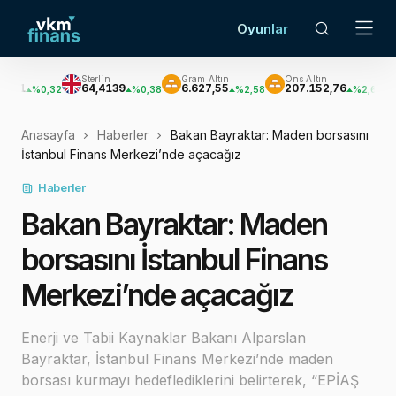
Oyunlar
Sterlin
Gram Altın
Ons Altın
Gümüş
64,4139
6.627,55
207.152,76
3.033,4
,32
%0,38
%2,58
%2,62
Anasayfa
Haberler
Bakan Bayraktar: Maden borsasını
İstanbul Finans Merkezi’nde açacağız
Haberler
Bakan Bayraktar: Maden
borsasını İstanbul Finans
Merkezi’nde açacağız
Enerji ve Tabii Kaynaklar Bakanı Alparslan
Bayraktar, İstanbul Finans Merkezi’nde maden
borsası kurmayı hedeflediklerini belirterek, “EPİAŞ