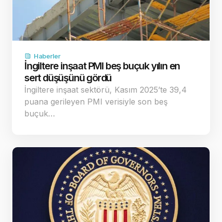
Haberler
İngiltere inşaat PMI beş buçuk yılın en
sert düşüşünü gördü
İngiltere inşaat sektörü, Kasım 2025’te 39,4
puana gerileyen PMI verisiyle son beş
buçuk…