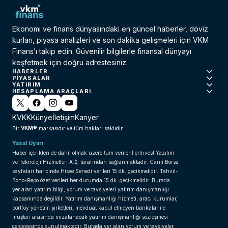
Ekonomi ve finans dünyasındaki en güncel haberler, döviz
kurları, piyasa analizleri ve son dakika gelişmeleri için VKM
Finans’ı takip edin. Güvenilir bilgilerle finansal dünyayı
keşfetmek için doğru adrestesiniz.
HABERLER
PIYASALAR
YATIRIM
HESAPLAMA ARAÇLARI
KVKK
Künye
İletişim
Kariyer
VKM®
Bir
markasıdır ve tüm hakları saklıdır.
Yasal Uyarı
Haber içerikleri de dahil olmak üzere tüm veriler ForInvest Yazılım
ve Teknoloji Hizmetleri A.Ş. tarafından sağlanmaktadır. Canlı Borsa
sayfaları haricinde Hisse Senedi verileri 15 dk. gecikmelidir. Tahvil-
Bono-Repo özet verileri her durumda 15 dk. gecikmelidir. Burada
yer alan yatırım bilgi, yorum ve tavsiyeleri yatırım danışmanlığı
kapsamında değildir. Yatırım danışmanlığı hizmeti; aracı kurumlar,
portföy yönetim şirketleri, mevduat kabul etmeyen bankalar ile
müşteri arasında imzalanacak yatırım danışmanlığı sözleşmesi
çerçevesinde sunulmaktadır. Burada yer alan yorum ve tavsiyeler,