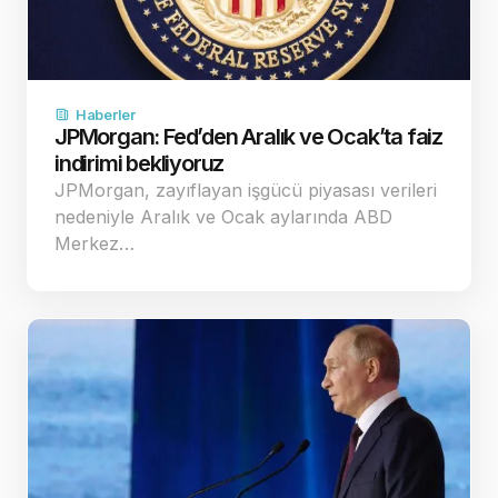
Haberler
JPMorgan: Fed’den Aralık ve Ocak’ta faiz
indirimi bekliyoruz
JPMorgan, zayıflayan işgücü piyasası verileri
nedeniyle Aralık ve Ocak aylarında ABD
Merkez…