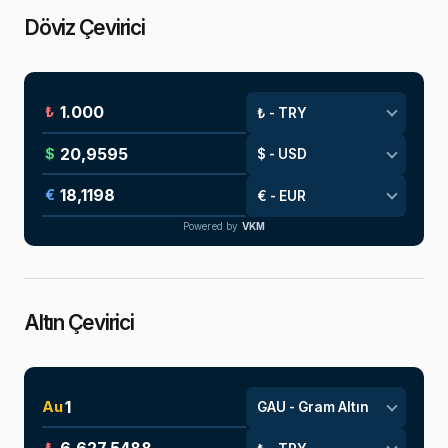
Döviz Çevirici
₺
$
€
Powered by
VKM
Altın Çevirici
Au
₺