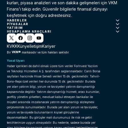
kurları, piyasa analizleri ve son dakika gelişmeleri için VKM
Finans’ı takip edin. Güvenilir bilgilerle finansal dünyayı
keşfetmek için doğru adrestesiniz.
HABERLER
PIYASALAR
YATIRIM
HESAPLAMA ARAÇLARI
KVKK
Künye
İletişim
Kariyer
VKM®
Bir
markasıdır ve tüm hakları saklıdır.
Yasal Uyarı
Haber içerikleri de dahil olmak üzere tüm veriler ForInvest Yazılım
ve Teknoloji Hizmetleri A.Ş. tarafından sağlanmaktadır. Canlı Borsa
sayfaları haricinde Hisse Senedi verileri 15 dk. gecikmelidir. Tahvil-
Bono-Repo özet verileri her durumda 15 dk. gecikmelidir. Burada
yer alan yatırım bilgi, yorum ve tavsiyeleri yatırım danışmanlığı
kapsamında değildir. Yatırım danışmanlığı hizmeti; aracı kurumlar,
portföy yönetim şirketleri, mevduat kabul etmeyen bankalar ile
müşteri arasında imzalanacak yatırım danışmanlığı sözleşmesi
çerçevesinde sunulmaktadır. Burada yer alan yorum ve tavsiyeler,
yorum ve tavsiyede bulunanların kişisel görüşlerine
dayanmaktadır. Bu görüşler mali durumunuz ile risk ve getiri
tercihlerinize uygun olmayabilir. Bu nedenle, sadece burada yer
alan bilgilere dayanılarak yatırım kararı verilmesi beklentilerinize