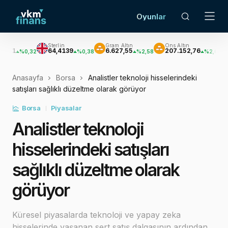
Oyunlar
Sterlin
Gram Altın
Ons Altın
Gümüş
64,4139
6.627,55
207.152,76
3.033,4
,32
%0,38
%2,58
%2,62
Anasayfa
Borsa
Analistler teknoloji hisselerindeki
satışları sağlıklı düzeltme olarak görüyor
Borsa
Piyasalar
Analistler teknoloji
hisselerindeki satışları
sağlıklı düzeltme olarak
görüyor
Küresel piyasalarda teknoloji ve yapay zeka
hisselerinde yaşanan sert satış dalgasının ardından,