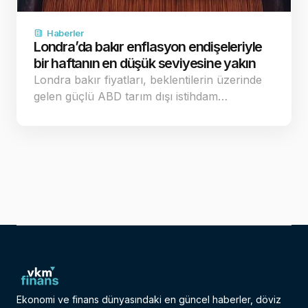
Haberler
Londra’da bakır enflasyon endişeleriyle
bir haftanın en düşük seviyesine yakın
Londra bakır fiyatları, beklentilerin üzerinde
gelen güçlü ABD tarım dışı istihdam…
Ekonomi ve finans dünyasındaki en güncel haberler, döviz