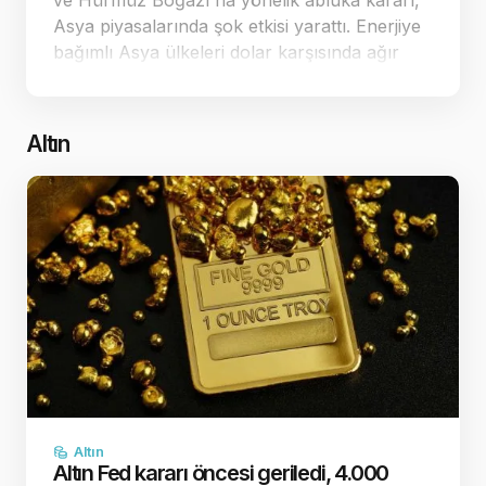
ve Hürmüz Boğazı'na yönelik abluka kararı,
Asya piyasalarında şok etkisi yarattı. Enerjiye
bağımlı Asya ülkeleri dolar karşısında ağır
kayıplar verirken, ticaret dengeleri yeniden
şekilleniyor. Jeopolitik ç…
Altın
Altın
Altın Fed kararı öncesi geriledi, 4.000