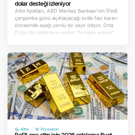
dolar desteği izleniyor
Altın fiyatları, ABD Merkez Bankası'nın (Fed)
çarşamba günü açıklayacağı kritik faiz kararı
öncesinde aşağı yönlü bir seyir izliyor. Orta
Doğu'da saldırılara verilen "kırılgan aranın"
enflasyon endişelerini bir miktar
yatıştırmasıyla spot altın, önceki sea…
Altın
Piyasalar