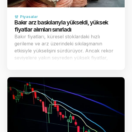
Piyasalar
Bakır arz baskılarıyla yükseldi, yüksek
fiyatlar alımları sınırladı
Bakır fiyatları, küresel stoklardaki hızlı
gerileme ve arz üzerindeki sıkılaşmanın
etkisiyle yükselişini sürdürüyor. Ancak rekor
seviyelere yakın seyreden yüksek fiyatlar,
fiziki piyasadaki alıcıların temkinli
davranmasına ve alımların sınırlı kalmasına
yol a&ccedi…