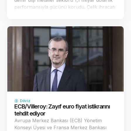
demir dışı metaller sektörü 1,1 milyar dolarlık
performansıyla gücünü korudu. Çelik ihracatı
ise yüzde 0,8 artışla 1,6 milyar dolara
ulaşarak dikkat çe…
Döviz
ECB/Villeroy: Zayıf euro fiyat istikrarını
tehdit ediyor
Avrupa Merkez Bankası (ECB) Yönetim
Konseyi Üyesi ve Fransa Merkez Bankası