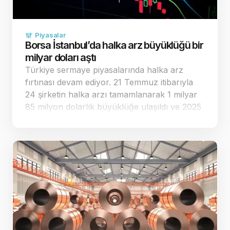
Piyasalar
Borsa İstanbul’da halka arz büyüklüğü bir
milyar doları aştı
Türkiye sermaye piyasalarında halka arz
fırtınası devam ediyor. 21 Temmuz itibarıyla
24 şirketin halka arzı tamamlanarak 1 milyar
85 milyon dolarlık büyüklüğe ulaşıldı ve 2025
yılının toplam performansı geride bırakıldı.
Halka arz sayısı ilk yedi ayda geçen yılın
tamamını …