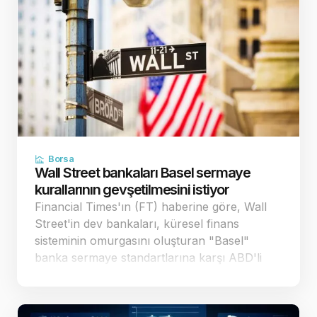
Borsa
Wall Street bankaları Basel sermaye
kurallarının gevşetilmesini istiyor
Financial Times'ın (FT) haberine göre, Wall
Street'in dev bankaları, küresel finans
sisteminin omurgasını oluşturan "Basel"
banka sermaye standartlarına karşı ABD'li
düzenleyici kurumlara yönelik baskısını
artırdı. Bankalar, mevcut taslağın 29 trilyon
dolar büyüklü…