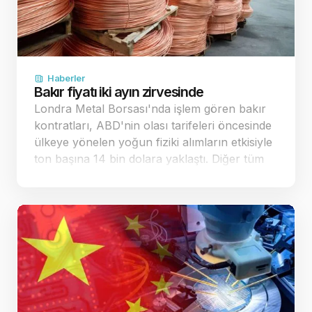
Haberler
Bakır fiyatı iki ayın zirvesinde
Londra Metal Borsası'nda işlem gören bakır
kontratları, ABD'nin olası tarifeleri öncesinde
ülkeye yönelen yoğun fiziki alımların etkisiyle
ton başına 14 bin dolara yaklaştı. Diğer tüm
sanayi metallerinde de belirgin yükselişler
kaydedildi. Küresel piyasalarda bakır…