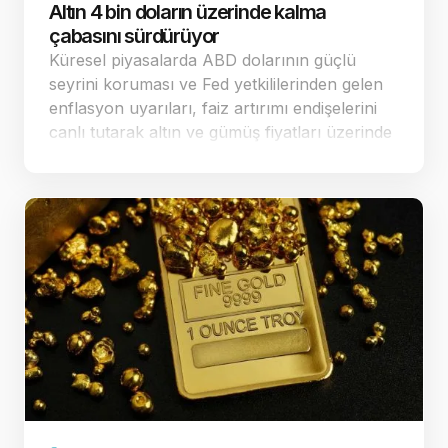
Altın 4 bin doların üzerinde kalma
çabasını sürdürüyor
Küresel piyasalarda ABD dolarının güçlü
seyrini koruması ve Fed yetkililerinden gelen
enflasyon uyarıları, faiz artırımı endişelerini
canlı tutarak altın ve gümüş fiyatları üzerinde
baskı yaratmaya devam ediyor. Dün ABD'de
açıklanan veriler sonrası fa…