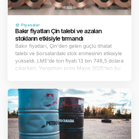
Piyasalar
Bakır fiyatları Çin talebi ve azalan
stokların etkisiyle tırmandı
Bakır fiyatları, Çin'den gelen güçlü ithalat
talebi ve borsalardaki stok erimesinin etkisiyle
yükseldi. LME'de ton fiyatı 13 bin 748,5 dolara
çıkarken, Yangshan primi Mayıs 2025'ten bu
yana en yüksek seviyesini gördü. Çin'den
gelen gü&cc…