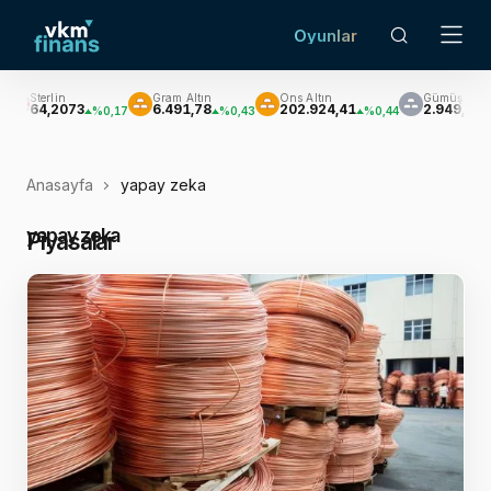
Oyunlar
Gram Altın
Ons Altın
Gümüş
Brent Petrol
6.491,78
202.924,41
2.949,93
$78,95
%0,43
%0,44
-%0,05
%0,
Anasayfa
yapay zeka
yapay zeka
Piyasalar