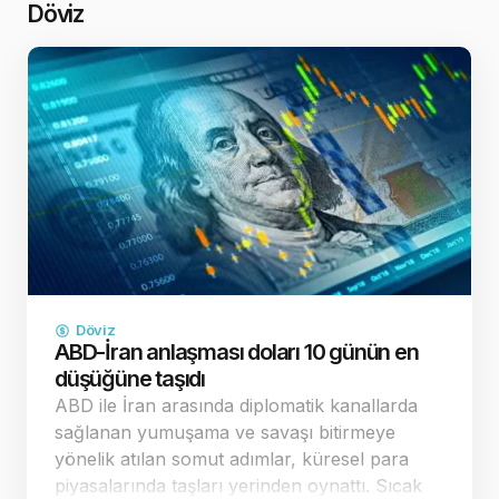
revizyonu beklent…
Döviz
Döviz
ABD-İran anlaşması doları 10 günün en
düşüğüne taşıdı
ABD ile İran arasında diplomatik kanallarda
sağlanan yumuşama ve savaşı bitirmeye
yönelik atılan somut adımlar, küresel para
piyasalarında taşları yerinden oynattı. Sıcak