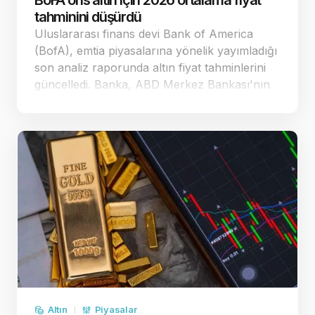
BoFA ons altın için 2026 ortalama fiyat
tahminini düşürdü
Uluslararası finans devi Bank of America
(BofA), emtia piyasalarına yönelik yayımladığı
son analiz raporunda altın fiyat tahminlerini
güncelledi. Banka, ABD Merkez Bankası'nın
(Fed) para politikasındaki duruşuna yönelik
beklentiler doğrultusunda ons altın
öngörülerinde …
Altın
Piyasalar