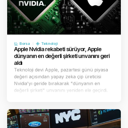
Borsa
Teknoloji
Apple Nvidia rekabeti sürüyor, Apple
dünyanın en değerli şirketi unvanını geri
aldı
Teknoloji devi Apple, pazartesi günü piyasa
değeri açısından yapay zeka çip üreticisi
Nvidia'yı geride bırakarak "dünyanın en
değerli şirketi" unvanını yeniden ele geçirdi.
Apple'ın stratejik harcama kararları,
yatırımcılar nezdinde şirketi rakiplerinden
pozi…