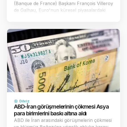
(Banque de France) Başkanı François Villeroy
de Galhau, Euro'nun küresel piyasalardaki
zayıf seyrinin Avrupa'nın fiyat istikrarı
hedefleri üzerinde yarattığı yıkıcı etkilere
dikkat çekerek, y…
Döviz
ABD-İran görüşmelerinin çökmesi Asya
para birimlerini baskı altına aldı
ABD ile İran arasındaki görüşmelerin çökmesi