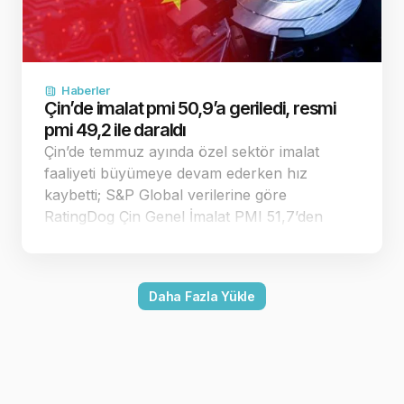
Haberler
Çin’de imalat pmi 50,9’a geriledi, resmi
pmi 49,2 ile daraldı
Çin’de temmuz ayında özel sektör imalat
faaliyeti büyümeye devam ederken hız
kaybetti; S&P Global verilerine göre
RatingDog Çin Genel İmalat PMI 51,7’den
50,9’a geriledi. Endeks 50 eşiğinin üzerinde
kalırken resmi imalat PMI 49,2 ile daralmaya
döndü. Çin’in özel sektör imalat pmi
Daha Fazla Yükle
temmuzda 50,9’a…