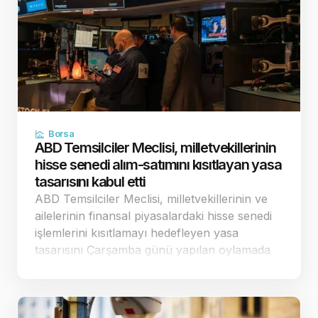
Borsa
ABD Temsilciler Meclisi, milletvekillerinin
hisse senedi alım-satımını kısıtlayan yasa
tasarısını kabul etti
ABD Temsilciler Meclisi, milletvekillerinin ve
ailelerinin finansal piyasalardaki hisse senedi
işlemlerini kısıtlamayı hedefleyen yasa
tasarısını Çarşamba günü yapılan oylamada
198'e karşı 232 oyla kabul etti. Tam bir
finansal yasak getirmek yerine sınırlandırılmış
düzenlemeler…