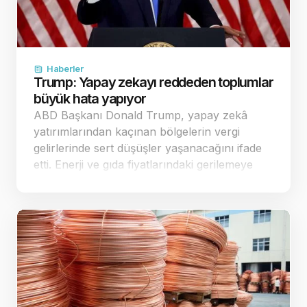
Haberler
Trump: Yapay zekayı reddeden toplumlar
büyük hata yapıyor
ABD Başkanı Donald Trump, yapay zekâ
yatırımlarından kaçınan bölgelerin vergi
gelirlerinde sert düşüşler yaşanacağını ifade
etti. Enerji ve gıda fiyatlarındaki gerilemeye
dikkat çeken Trump, ekonomi yönetimine
geçer not verdi. Yapay zekâ yatırımla…