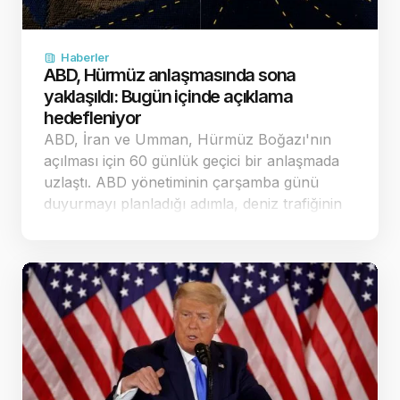
Haberler
ABD, Hürmüz anlaşmasında sona
yaklaşıldı: Bugün içinde açıklama
hedefleniyor
ABD, İran ve Umman, Hürmüz Boğazı'nın
açılması için 60 günlük geçici bir anlaşmada
uzlaştı. ABD yönetiminin çarşamba günü
duyurmayı planladığı adımla, deniz trafiğinin
güvenliği ve nükleer görüşmelerin yeniden
başlatı…