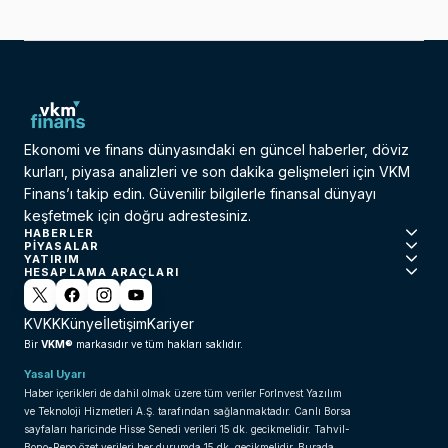
Ekonomi ve finans dünyasındaki en güncel haberler, döviz
kurları, piyasa analizleri ve son dakika gelişmeleri için VKM
Finans’ı takip edin. Güvenilir bilgilerle finansal dünyayı
keşfetmek için doğru adrestesiniz.
HABERLER
PIYASALAR
YATIRIM
HESAPLAMA ARAÇLARI
KVKK
Künye
İletişim
Kariyer
VKM®
Bir
markasıdır ve tüm hakları saklıdır.
Yasal Uyarı
Haber içerikleri de dahil olmak üzere tüm veriler ForInvest Yazılım
ve Teknoloji Hizmetleri A.Ş. tarafından sağlanmaktadır. Canlı Borsa
sayfaları haricinde Hisse Senedi verileri 15 dk. gecikmelidir. Tahvil-
Bono-Repo özet verileri her durumda 15 dk. gecikmelidir. Burada