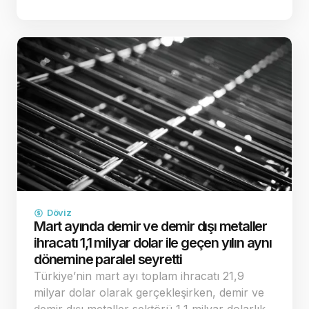
çatışma riskinin ve buna bağlı enerji kaynaklı
enflasyon endişelerinin dağılması, küresel
yatırımcıların "g…
Döviz
Mart ayında demir ve demir dışı metaller
ihracatı 1,1 milyar dolar ile geçen yılın aynı
dönemine paralel seyretti
Türkiye’nin mart ayı toplam ihracatı 21,9
milyar dolar olarak gerçekleşirken, demir ve