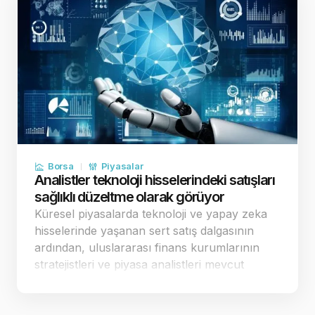
Borsa
Piyasalar
Analistler teknoloji hisselerindeki satışları
sağlıklı düzeltme olarak görüyor
Küresel piyasalarda teknoloji ve yapay zeka
hisselerinde yaşanan sert satış dalgasının
ardından, uluslararası finans kurumlarının
stratejistleri ve piyasa analistleri mevcut
tablonun arka planını değerlendirdi.
Uzmanlar, borsaların sürekli yukarı yönlü kâr