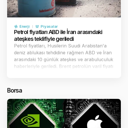
Enerji
Piyasalar
Petrol fiyatları ABD ile İran arasındaki
ateşkes teklifiyle geriledi
Petrol fiyatları, Husilerin Suudi Arabistan'a
deniz ablukası tehdidine rağmen ABD ve İran
arasındaki 10 günlük ateşkes ve arabuluculuk
haberleriyle geriledi. Brent petrolün varil fiyatı
88,48 dolar seviyesine çekildi. Diplomatik
temaslar ve ateşkes teklifi petrol fiyatlarını
ge…
Borsa