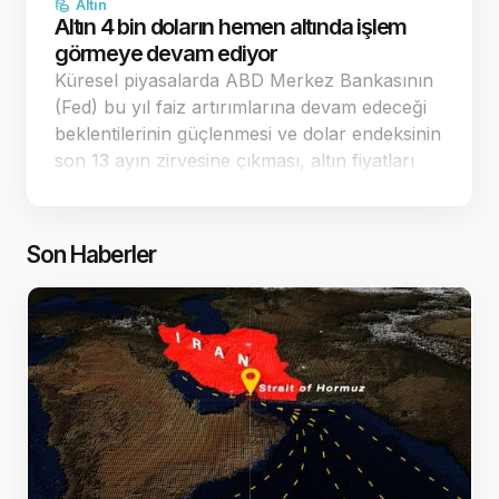
Altın
Altın 4 bin doların hemen altında işlem
görmeye devam ediyor
Küresel piyasalarda ABD Merkez Bankasının
(Fed) bu yıl faiz artırımlarına devam edeceği
beklentilerinin güçlenmesi ve dolar endeksinin
son 13 ayın zirvesine çıkması, altın fiyatları
üzerindeki baskıyı artırıyor. Yaşanan keskin
düşüşlerin ardından spot altın, 4.…
Son Haberler