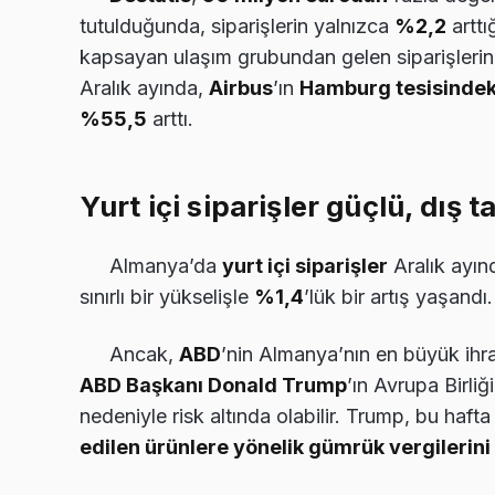
tutulduğunda, siparişlerin yalnızca
%2,2
arttı
kapsayan ulaşım grubundan gelen siparişlerin 
Aralık ayında,
Airbus
’ın
Hamburg tesisindek
%55,5
arttı.
Yurt içi siparişler güçlü, dış ta
Almanya’da
yurt içi siparişler
Aralık ayı
sınırlı bir yükselişle
%1,4
’lük bir artış yaşandı.
Ancak,
ABD
’nin Almanya’nın en büyük ihr
ABD Başkanı Donald Trump
’ın Avrupa Birliğ
nedeniyle risk altında olabilir. Trump, bu haft
edilen ürünlere yönelik gümrük vergilerini 