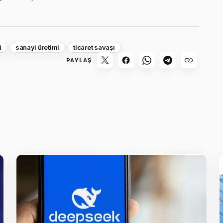
i
sanayi üretimi
ticaret savaşı
PAYLAŞ