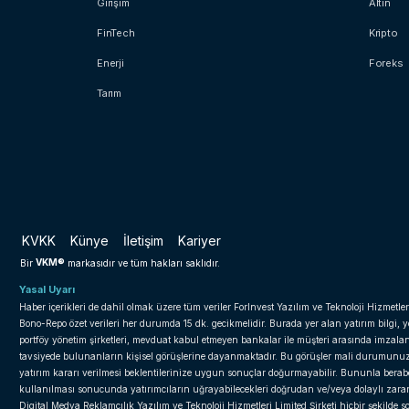
Girişim
Altın
FinTech
Kripto
Enerji
Foreks
Tarım
KVKK
Künye
İletişim
Kariyer
VKM®
Bir
markasıdır ve tüm hakları saklıdır.
Yasal Uyarı
Haber içerikleri de dahil olmak üzere tüm veriler ForInvest Yazılım ve Teknoloji Hizmetler
Bono-Repo özet verileri her durumda 15 dk. gecikmelidir. Burada yer alan yatırım bilgi, 
portföy yönetim şirketleri, mevduat kabul etmeyen bankalar ile müşteri arasında imzal
tavsiyede bulunanların kişisel görüşlerine dayanmaktadır. Bu görüşler mali durumunuz il
yatırım kararı verilmesi beklentilerinize uygun sonuçlar doğurmayabilir. Bununla beraber 
kullanılması sonucunda yatırımcıların uğrayabilecekleri doğrudan ve/veya dolaylı zar
Digital Medya Reklamcılık Yazılım ve Teknoloji Hizmetleri Limited Şirketi hiçbir şekilde