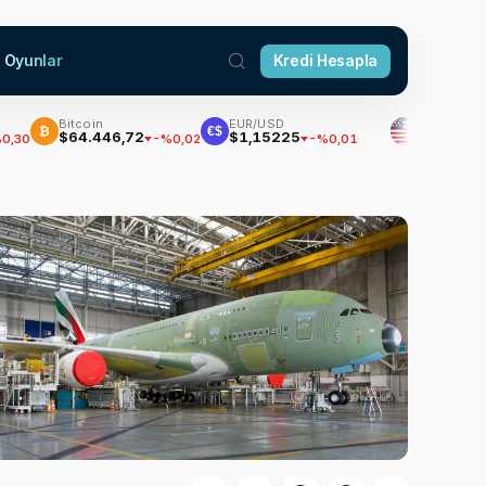
Oyunlar
Kredi Hesapla
Bitcoin
EUR/USD
Dolar
€$
$64.446,72
$1,15225
47,7019
-%0,02
-%0,01
%0,16