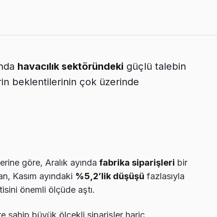
ında
havacılık sektöründeki
güçlü talebin
rin beklentilerinin çok üzerinde
lerine göre, Aralık ayında
fabrika siparişleri
bir
ran, Kasım ayındaki
%5,2’lik düşüşü
fazlasıyla
isini önemli ölçüde aştı.
 sahip büyük ölçekli siparişler hariç