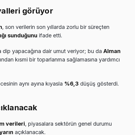
alleri görüyor
n
, son verilerin son yıllarda zorlu bir süreçten
şığı sunduğunu
ifade etti.
a dip yapacağına dair umut veriyor; bu da
Alman
zından kısmi bir toparlanma sağlamasına yardımcı
ncesinin aynı ayına kıyasla
%6,3
düşüş gösterdi.
çıklanacak
m verileri
, piyasalara sektörün genel durumu
yarın
açıklanacak.