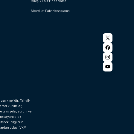
Bileşik Faiz Hesaplama
Mevduat Faiz Hesaplama
 gecikmelidir. Tahvil-
 aracı kurumlar,
e tavsiyeler, yorum ve
ere dayanılarak
tedeki bilgilerin
rlardan dolayı VKM