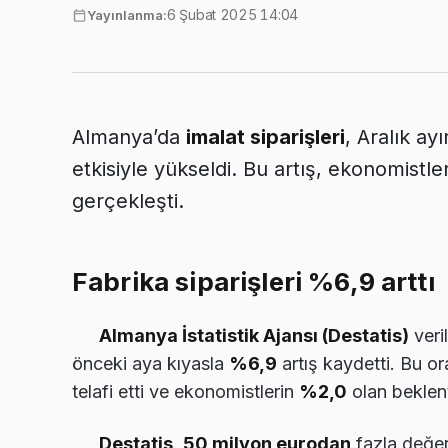
6 Şubat 2025 14:04
Yayınlanma:
Almanya’da
imalat siparişleri
, Aralık ay
etkisiyle yükseldi. Bu artış, ekonomistle
gerçekleşti.
Fabrika siparişleri %6,9 arttı
Almanya İstatistik Ajansı (Destatis)
veri
önceki aya kıyasla
%6,9
artış kaydetti. Bu o
telafi etti ve ekonomistlerin
%2,0
olan beklent
Destatis
,
50 milyon eurodan
fazla değere