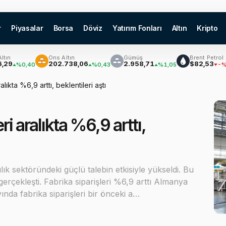
r
Piyasalar
Borsa
Döviz
Yatırım Fonları
Altın
Kripto
Ons Altın
Gümüş
Brent Petrol
₿
202.738,06
2.958,71
$82,53
,40
%0,43
%1,05
-%0,30
lıkta %6,9 arttı, beklentileri aştı
i aralıkta %6,9 arttı,
lık sektöründeki güçlü talebin etkisiyle yükseldi. Bu
gerçekleşti. Fabrika siparişleri %6,9 arttı Almanya
ayında fabrika siparişleri bir önceki a…