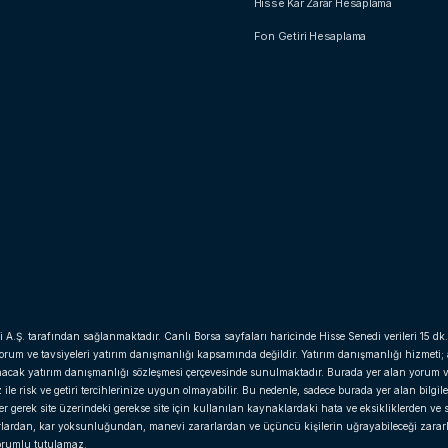
Hisse Kar Zarar Hesaplama
Fon Getiri Hesaplama
i A.Ş. tarafından sağlanmaktadır. Canlı Borsa sayfaları haricinde Hisse Senedi verileri 15 dk.
yorum ve tavsiyeleri yatırım danışmanlığı kapsamında değildir. Yatırım danışmanlığı hizmeti;
anacak yatırım danışmanlığı sözleşmesi çerçevesinde sunulmaktadır. Burada yer alan yorum v
e risk ve getiri tercihlerinize uygun olmayabilir. Bu nedenle, sadece burada yer alan bilgil
gerek site üzerindeki gerekse site için kullanılan kaynaklardaki hata ve eksikliklerden ve si
arlardan, kar yoksunluğundan, manevi zararlardan ve üçüncü kişilerin uğrayabileceği zara
 sorumlu tutulamaz.