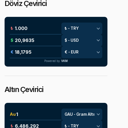
Döviz Çevirici
₺
$
€
Powered by
VKM
Altın Çevirici
Au
₺