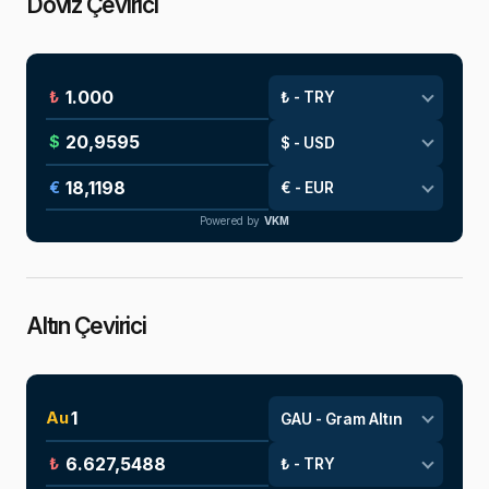
Döviz Çevirici
₺
$
€
Powered by
VKM
Altın Çevirici
Au
₺