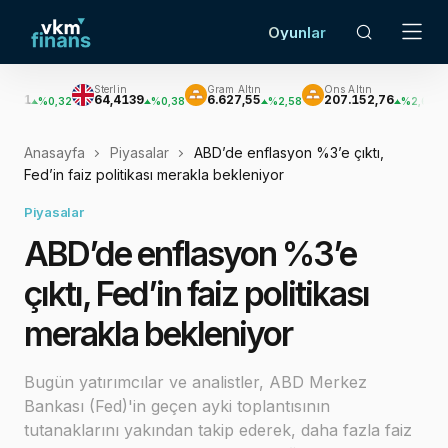
Oyunlar
Sterlin
Gram Altın
Ons Altın
Gümüş
64,4139
6.627,55
207.152,76
3.033,
,32
%0,38
%2,58
%2,62
Anasayfa
Piyasalar
ABD’de enflasyon %3’e çıktı,
Fed’in faiz politikası merakla bekleniyor
Piyasalar
ABD’de enflasyon %3’e
çıktı, Fed’in faiz politikası
merakla bekleniyor
Bugün yatırımcılar ve analistler, ABD Merkez
Bankası (Fed)'in geçen ayki toplantısının
tutanaklarını yakından takip ederek, daha fazla faiz