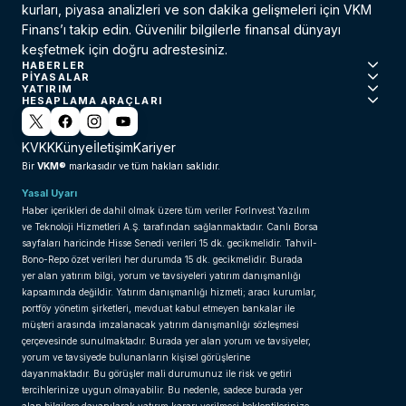
kurları, piyasa analizleri ve son dakika gelişmeleri için VKM
Finans’ı takip edin. Güvenilir bilgilerle finansal dünyayı
keşfetmek için doğru adrestesiniz.
HABERLER
PIYASALAR
YATIRIM
HESAPLAMA ARAÇLARI
KVKK
Künye
İletişim
Kariyer
VKM®
Bir
markasıdır ve tüm hakları saklıdır.
Yasal Uyarı
Haber içerikleri de dahil olmak üzere tüm veriler ForInvest Yazılım
ve Teknoloji Hizmetleri A.Ş. tarafından sağlanmaktadır. Canlı Borsa
sayfaları haricinde Hisse Senedi verileri 15 dk. gecikmelidir. Tahvil-
Bono-Repo özet verileri her durumda 15 dk. gecikmelidir. Burada
yer alan yatırım bilgi, yorum ve tavsiyeleri yatırım danışmanlığı
kapsamında değildir. Yatırım danışmanlığı hizmeti; aracı kurumlar,
portföy yönetim şirketleri, mevduat kabul etmeyen bankalar ile
müşteri arasında imzalanacak yatırım danışmanlığı sözleşmesi
çerçevesinde sunulmaktadır. Burada yer alan yorum ve tavsiyeler,
yorum ve tavsiyede bulunanların kişisel görüşlerine
dayanmaktadır. Bu görüşler mali durumunuz ile risk ve getiri
tercihlerinize uygun olmayabilir. Bu nedenle, sadece burada yer
alan bilgilere dayanılarak yatırım kararı verilmesi beklentilerinize