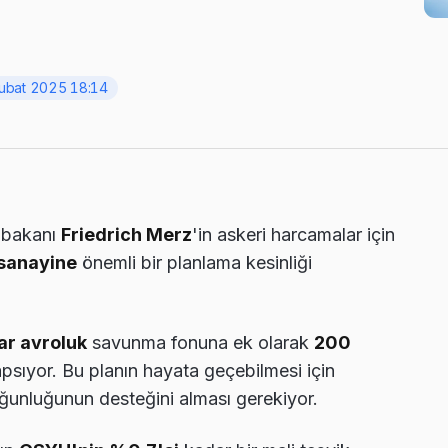
ubat 2025 18:14
şbakanı
Friedrich Merz
'in askeri harcamalar için
sanayine
önemli bir planlama kesinliği
ar avroluk
savunma fonuna ek olarak
200
apsıyor. Bu planın hayata geçebilmesi için
oğunluğunun desteğini alması gerekiyor.