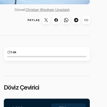
Görsel:
Christian Wiediger
,
Unsplash
PAYLAŞ
1 dk
Döviz Çevirici