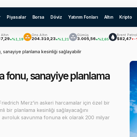
r
Piyasalar
Borsa
Döviz
Yatırım Fonları
Altın
Kripto
Ons Altın
Gümüş
Brent Petrol
204.310,23
3.005,56
$82,47
%1,19
%1,21
%2,65
-%0,37
sanayiye planlama kesinliği sağlayabilir
 fonu, sanayiye planlama
iedrich Merz'in askeri harcamalar için özel bir
i bir planlama kesinliği sağlayacağını
yar avroluk savunma fonuna ek olarak 200 milyar