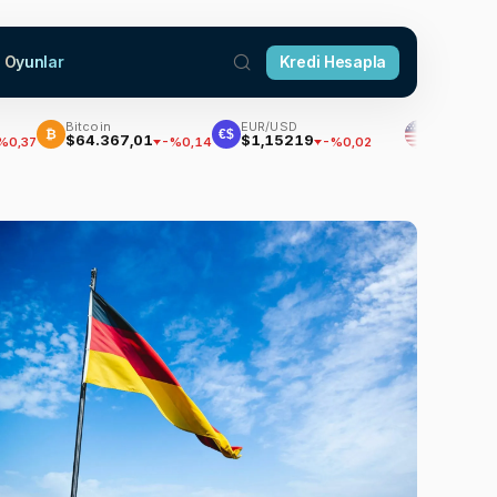
Oyunlar
Kredi Hesapla
Bitcoin
EUR/USD
Dolar
₿
€$
$64.367,01
$1,15219
47,7035
-%0,14
-%0,02
%0,1