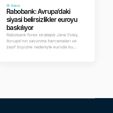
Döviz
Rabobank: Avrupa’daki
siyasi belirsizlikler euroyu
baskılıyor
Rabobank forex stratejisti Jane Foley,
Avrupa'nın savunma harcamaları ve
zayıf büyüme nedeniyle euroda bu…