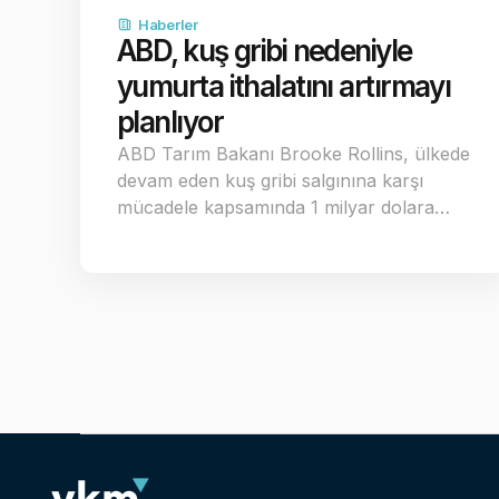
Haberler
ABD, kuş gribi nedeniyle
yumurta ithalatını artırmayı
planlıyor
ABD Tarım Bakanı Brooke Rollins, ülkede
devam eden kuş gribi salgınına karşı
mücadele kapsamında 1 milyar dolara…