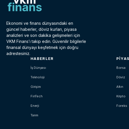
Ekonomi ve finans dünyasındaki en
güncel haberler, döviz kurları, piyasa
analizleri ve son dakika gelişmeleri için
VKM Finans’ı takip edin. Güvenilir bilgilerle
finansal dünyayı keşfetmek için doğru
adrestesiniz.
HABERLER
PIYA
İş Dünyası
Borsa
Teknoloji
Döviz
Girişim
Altın
FinTech
Kripto
Enerji
Foreks
Tarım