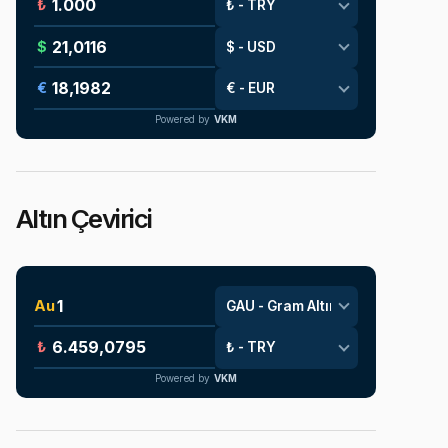
₺
$
€
Powered by
VKM
Altın Çevirici
Au
₺
Powered by
VKM