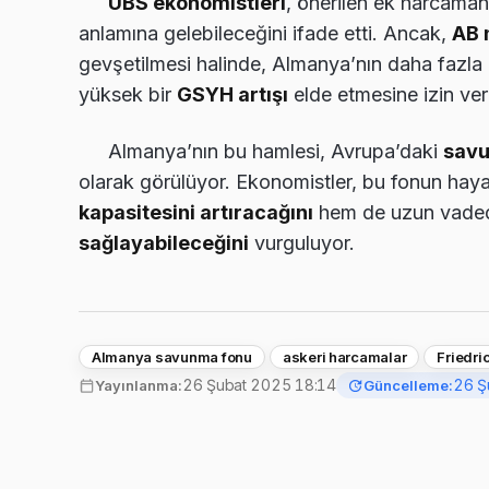
UBS ekonomistleri
, önerilen ek harcama
anlamına gelebileceğini ifade etti. Ancak,
AB 
gevşetilmesi halinde, Almanya’nın daha fazl
yüksek bir
GSYH artışı
elde etmesine izin veril
Almanya’nın bu hamlesi, Avrupa’daki
savu
olarak görülüyor. Ekonomistler, bu fonun hay
kapasitesini artıracağını
hem de uzun vad
sağlayabileceğini
vurguluyor.
Almanya savunma fonu
askeri harcamalar
Friedri
26 Şubat 2025 18:14
26 Ş
Yayınlanma:
Güncelleme: