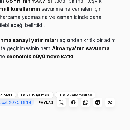
nın
GSYH'nin %0,7'si
kadar bir mali teşvik
mali kurallarının
savunma harcamaları için
a harcama yapmasına ve zaman içinde daha
ebileceği belirtildi.
nma sanayi yatırımları
açısından kritik bir adım
ata geçirilmesinin hem
Almanya'nın savunma
ede
ekonomik büyümeye katkı
ch Merz
GSYH büyümesi
UBS ekonomistleri
ubat 2025 18:14
PAYLAŞ