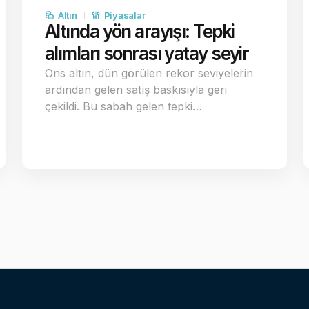
Altın
Piyasalar
Altında yön arayışı: Tepki
alımları sonrası yatay seyir
Ons altın, dün görülen rekor seviyelerin
ardından gelen satış baskısıyla geri
çekildi. Bu sabah gelen tepki…