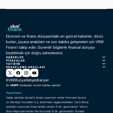
Ekonomi ve finans dünyasındaki en güncel haberler, döviz
kurları, piyasa analizleri ve son dakika gelişmeleri için VKM
Finans’ı takip edin. Güvenilir bilgilerle finansal dünyayı
keşfetmek için doğru adrestesiniz.
HABERLER
PIYASALAR
YATIRIM
HESAPLAMA ARAÇLARI
KVKK
Künye
İletişim
Kariyer
VKM®
Bir
markasıdır ve tüm hakları saklıdır.
Yasal Uyarı
Haber içerikleri de dahil olmak üzere tüm veriler ForInvest Yazılım
ve Teknoloji Hizmetleri A.Ş. tarafından sağlanmaktadır. Canlı Borsa
sayfaları haricinde Hisse Senedi verileri 15 dk. gecikmelidir. Tahvil-
Bono-Repo özet verileri her durumda 15 dk. gecikmelidir. Burada