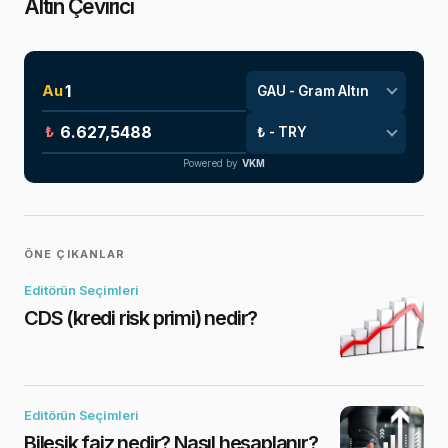
Altın Çevirici
Au
₺
Powered by
VKM
ÖNE ÇIKANLAR
Editörün Seçimleri
CDS (kredi risk primi) nedir?
Editörün Seçimleri
Bileşik faiz nedir? Nasıl hesaplanır?