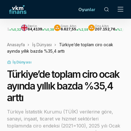
Oyunlar
Sterlin
Gram Altın
Ons Altın
Gümüş
64,4139
6.627,55
207.152,76
3.033,
,32
%0,38
%2,58
%2,62
Anasayfa
İş Dünyası
Türkiye’de toplam ciro ocak
ayında yıllık bazda %35,4 arttı
İş Dünyası
Türkiye’de toplam ciro ocak
ayında yıllık bazda %35,4
arttı
Türkiye İstatistik Kurumu (TÜİK) verilerine göre,
sanayi, inşaat, ticaret ve hizmet sektörleri
toplamında ciro endeksi (2021=100), 2025 yılı Ocak