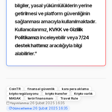
bilgiler, yasal yükümlülüklerin yerine
getirilmesi ve platform güvenliğinin
sağlanması amacıyla kullanılmaktadır.
Kullanıcılarımız,
KVKK ve Gizlilik
Politikamızı
inceleyebilir veya
7/24
destek hattımız
aracılığıyla bilgi
alabilirler.”
CoinTR
finansal güvenlik
kara para aklama
kripto regülasyonu
kripto transfer
Kripto varlık
MASAK
terör finansmanı
Travel Rule
26 Şubat 2025 16:35
Yayınlanma:
26 Şubat 2025 16:35
Güncelleme: