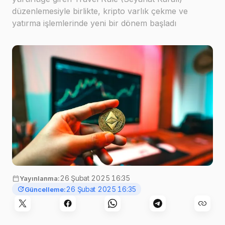
düzenlemesiyle birlikte, kripto varlık çekme ve
yatırma işlemlerinde yeni bir dönem başladı
Görsel:
Art Rachen
,
Unsplash
26 Şubat 2025 16:35
Yayınlanma:
26 Şubat 2025 16:35
Güncelleme: