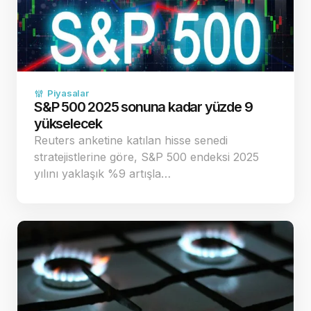
Piyasalar
S&P 500 2025 sonuna kadar yüzde 9
yükselecek
Reuters anketine katılan hisse senedi
stratejistlerine göre, S&P 500 endeksi 2025
yılını yaklaşık %9 artışla…