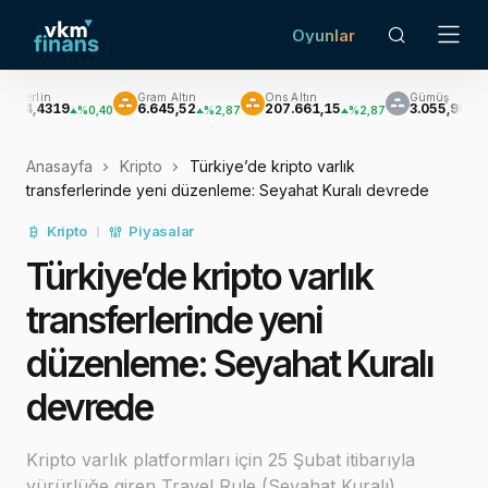
Oyunlar
Gram Altın
Ons Altın
Gümüş
Bren
9
6.645,52
207.661,15
3.055,90
$8
%0,40
%2,87
%2,87
%4,37
Anasayfa
Kripto
Türkiye’de kripto varlık
transferlerinde yeni düzenleme: Seyahat Kuralı devrede
Kripto
Piyasalar
Türkiye’de kripto varlık
transferlerinde yeni
düzenleme: Seyahat Kuralı
devrede
Kripto varlık platformları için 25 Şubat itibarıyla
yürürlüğe giren Travel Rule (Seyahat Kuralı)