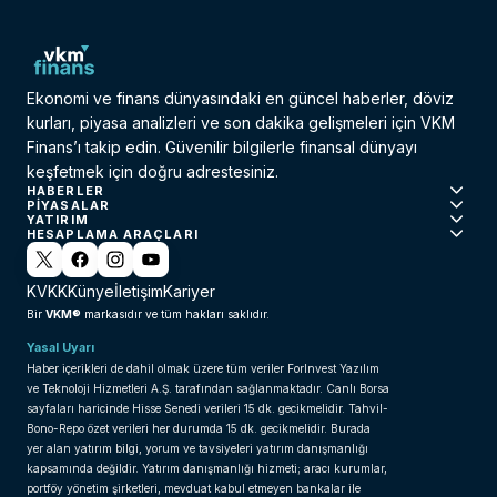
Ekonomi ve finans dünyasındaki en güncel haberler, döviz
kurları, piyasa analizleri ve son dakika gelişmeleri için VKM
Finans’ı takip edin. Güvenilir bilgilerle finansal dünyayı
keşfetmek için doğru adrestesiniz.
HABERLER
PIYASALAR
YATIRIM
HESAPLAMA ARAÇLARI
KVKK
Künye
İletişim
Kariyer
VKM®
Bir
markasıdır ve tüm hakları saklıdır.
Yasal Uyarı
Haber içerikleri de dahil olmak üzere tüm veriler ForInvest Yazılım
ve Teknoloji Hizmetleri A.Ş. tarafından sağlanmaktadır. Canlı Borsa
sayfaları haricinde Hisse Senedi verileri 15 dk. gecikmelidir. Tahvil-
Bono-Repo özet verileri her durumda 15 dk. gecikmelidir. Burada
yer alan yatırım bilgi, yorum ve tavsiyeleri yatırım danışmanlığı
kapsamında değildir. Yatırım danışmanlığı hizmeti; aracı kurumlar,
portföy yönetim şirketleri, mevduat kabul etmeyen bankalar ile