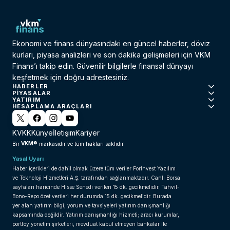
Ekonomi ve finans dünyasındaki en güncel haberler, döviz
kurları, piyasa analizleri ve son dakika gelişmeleri için VKM
Finans’ı takip edin. Güvenilir bilgilerle finansal dünyayı
keşfetmek için doğru adrestesiniz.
HABERLER
PIYASALAR
YATIRIM
HESAPLAMA ARAÇLARI
KVKK
Künye
İletişim
Kariyer
VKM®
Bir
markasıdır ve tüm hakları saklıdır.
Yasal Uyarı
Haber içerikleri de dahil olmak üzere tüm veriler ForInvest Yazılım
ve Teknoloji Hizmetleri A.Ş. tarafından sağlanmaktadır. Canlı Borsa
sayfaları haricinde Hisse Senedi verileri 15 dk. gecikmelidir. Tahvil-
Bono-Repo özet verileri her durumda 15 dk. gecikmelidir. Burada
yer alan yatırım bilgi, yorum ve tavsiyeleri yatırım danışmanlığı
kapsamında değildir. Yatırım danışmanlığı hizmeti; aracı kurumlar,
portföy yönetim şirketleri, mevduat kabul etmeyen bankalar ile