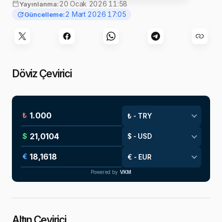
20 Ocak 2026 11:58
Yayınlanma:
2 Mart 2026 17:05
Güncelleme:
Döviz Çevirici
₺
$
€
Powered by
VKM
Altın Çevirici