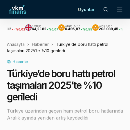
Oyunlar
Sterlin
Gram Altın
Ons Altın
Güm
64,2162
6.495,97
203.039,45
2.96
-%0,02
%0,07
%0,55
%0,58
Anasayfa
Haberler
Türkiye’de boru hattı petrol
taşımaları 2025’te %10 geriledi
Haberler
Türkiye’de boru hattı petrol
taşımaları 2025’te %10
geriledi
Türkiye üzerinden geçen ham petrol boru hatlarında
Aralık ayında yeniden artış kaydedildi