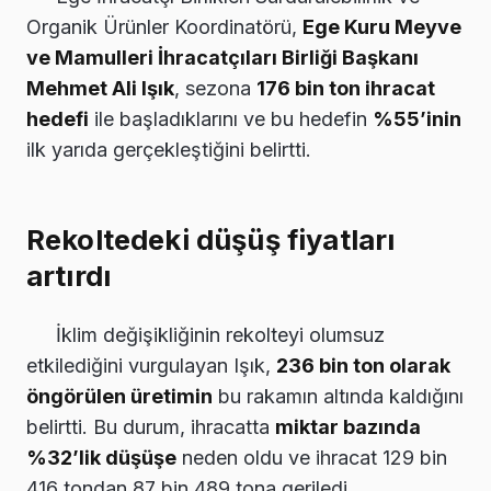
Organik Ürünler Koordinatörü,
Ege Kuru Meyve
ve Mamulleri İhracatçıları Birliği Başkanı
Mehmet Ali Işık
, sezona
176 bin ton ihracat
hedefi
ile başladıklarını ve bu hedefin
%55’inin
ilk yarıda gerçekleştiğini belirtti.
Rekoltedeki düşüş fiyatları
artırdı
İklim değişikliğinin rekolteyi olumsuz
etkilediğini vurgulayan Işık,
236 bin ton olarak
öngörülen üretimin
bu rakamın altında kaldığını
belirtti. Bu durum, ihracatta
miktar bazında
%32’lik düşüşe
neden oldu ve ihracat 129 bin
416 tondan 87 bin 489 tona geriledi.