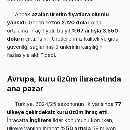
Ancak
azalan üretim fiyatlara olumlu
yansıdı
. Geçen sezon
2.120 dolar
olan
ortalama ihraç fiyatı, bu yıl
%67 artışla 3.550
dolara
çıktı. Işık, “Üreticilerimiz kaliteli ve gıda
güvenliği sağlanmış ürünlerinin karşılığını
fazlasıyla aldı.” dedi.
Avrupa, kuru üzüm ihracatında
ana pazar
Türkiye, 2024/25 sezonunun ilk yarısında
77
ülkeye çekirdeksiz kuru üzüm ihraç etti
.
İhracatta
İngiltere
lider konumunu korurken,
ülkeye yapılan ihracat
%50 artışla
59 milyon