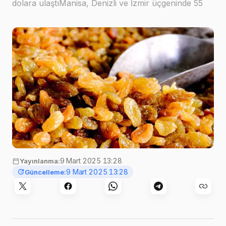
dolara ulaştıManisa, Denizli ve İzmir üçgeninde 55
bin üretici tarafından üretilen çekirdeksiz kuru üzüm
ihracatı, 2024/25 sezonunun ilk yarısınd…
Görsel:
gregroose
,
Pixabay
9 Mart 2025 13:28
Yayınlanma:
9 Mart 2025 13:28
Güncelleme: