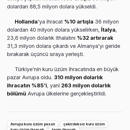
dolardan 88,5 milyon dolara yükseldi.
Hollanda
’ya ihracat
%10 artışla
36 milyon
dolardan 40 milyon dolara yükselirken,
İtalya
,
23,6 milyon dolarlık ithalatını
%32 artırarak
31,3 milyon dolara çıkardı ve Almanya’yı geride
bırakarak üçüncü sıraya yerleşti.
Türkiye’nin kuru üzüm ihracatında en büyük
pazar Avrupa oldu.
310 milyon dolarlık
ihracatın %85’i
, yani
263 milyon dolarlık
bölümü
Avrupa ülkelerine gerçekleştirildi.
Avrupa kuru üzüm pazarı
çekirdeksiz kuru üzüm
kuru üzüm ihracatı
tarım ihracatı