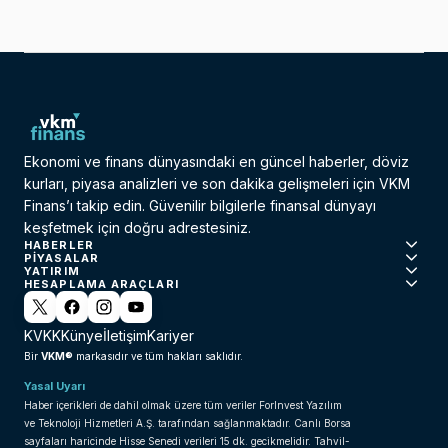
Ekonomi ve finans dünyasındaki en güncel haberler, döviz
kurları, piyasa analizleri ve son dakika gelişmeleri için VKM
Finans’ı takip edin. Güvenilir bilgilerle finansal dünyayı
keşfetmek için doğru adrestesiniz.
HABERLER
PIYASALAR
YATIRIM
HESAPLAMA ARAÇLARI
KVKK
Künye
İletişim
Kariyer
VKM®
Bir
markasıdır ve tüm hakları saklıdır.
Yasal Uyarı
Haber içerikleri de dahil olmak üzere tüm veriler ForInvest Yazılım
ve Teknoloji Hizmetleri A.Ş. tarafından sağlanmaktadır. Canlı Borsa
sayfaları haricinde Hisse Senedi verileri 15 dk. gecikmelidir. Tahvil-