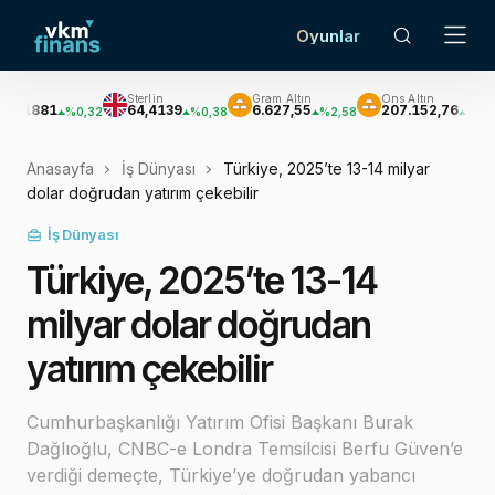
Oyunlar
Sterlin
Gram Altın
Ons Altın
Gü
1
64,4139
6.627,55
207.152,76
3.
%0,32
%0,38
%2,58
%2,62
Anasayfa
İş Dünyası
Türkiye, 2025’te 13-14 milyar
dolar doğrudan yatırım çekebilir
İş Dünyası
Türkiye, 2025’te 13-14
milyar dolar doğrudan
yatırım çekebilir
Cumhurbaşkanlığı Yatırım Ofisi Başkanı Burak
Dağlıoğlu, CNBC-e Londra Temsilcisi Berfu Güven’e
verdiği demeçte, Türkiye’ye doğrudan yabancı