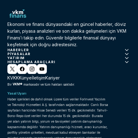
Ekonomi ve finans dünyasındaki en güncel haberler, döviz
kurları, piyasa analizleri ve son dakika gelişmeleri için VKM
Finans’ı takip edin. Güvenilir bilgilerle finansal dünyayı
keşfetmek için doğru adrestesiniz.
HABERLER
PIYASALAR
YATIRIM
HESAPLAMA ARAÇLARI
KVKK
Künye
İletişim
Kariyer
VKM®
Bir
markasıdır ve tüm hakları saklıdır.
Yasal Uyarı
Haber içerikleri de dahil olmak üzere tüm veriler ForInvest Yazılım
ve Teknoloji Hizmetleri A.Ş. tarafından sağlanmaktadır. Canlı Borsa
sayfaları haricinde Hisse Senedi verileri 15 dk. gecikmelidir. Tahvil-
Bono-Repo özet verileri her durumda 15 dk. gecikmelidir. Burada
yer alan yatırım bilgi, yorum ve tavsiyeleri yatırım danışmanlığı
kapsamında değildir. Yatırım danışmanlığı hizmeti; aracı kurumlar,
portföy yönetim şirketleri, mevduat kabul etmeyen bankalar ile