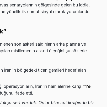
Savaş senaryolarının gölgesinde gelen bu iddia,
ne yönelik ilk somut sinyal olarak yorumlandı.
ik”
enen son askeri saldırıların arka planına ve
apılan misillemenin askeri ölçeğini şu sözlerle
 İran’ın bölgedeki ticari gemileri hedef alan
i operasyonların, İran’ın hamlelerine karşı
“1’e
lduğunu ifade etti.
dukça sert vurduk. Onlar bize saldırdığında biz