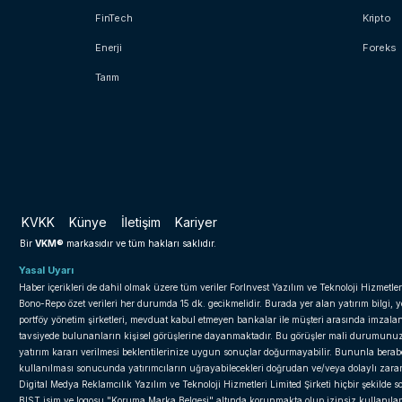
FinTech
Kripto
Enerji
Foreks
Tarım
KVKK
Künye
İletişim
Kariyer
VKM®
Bir
markasıdır ve tüm hakları saklıdır.
Yasal Uyarı
Haber içerikleri de dahil olmak üzere tüm veriler ForInvest Yazılım ve Teknoloji Hizmetler
Bono-Repo özet verileri her durumda 15 dk. gecikmelidir. Burada yer alan yatırım bilgi, 
portföy yönetim şirketleri, mevduat kabul etmeyen bankalar ile müşteri arasında imzal
tavsiyede bulunanların kişisel görüşlerine dayanmaktadır. Bu görüşler mali durumunuz il
yatırım kararı verilmesi beklentilerinize uygun sonuçlar doğurmayabilir. Bununla beraber 
kullanılması sonucunda yatırımcıların uğrayabilecekleri doğrudan ve/veya dolaylı zar
Digital Medya Reklamcılık Yazılım ve Teknoloji Hizmetleri Limited Şirketi hiçbir şekilde
BIST isim ve logosu "Koruma Marka Belgesi" altında korunmakta olup izinsiz kullanılama