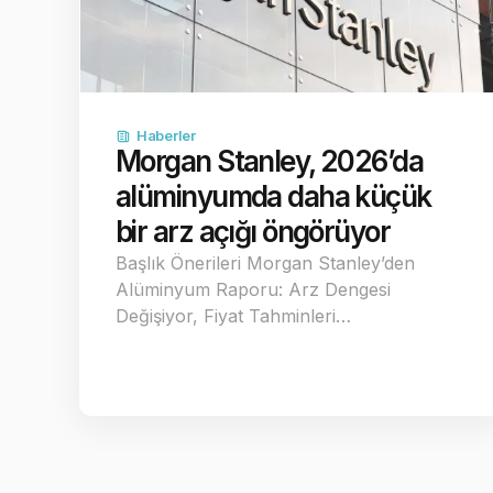
Haberler
Morgan Stanley, 2026’da
alüminyumda daha küçük
bir arz açığı öngörüyor
Başlık Önerileri Morgan Stanley’den
Alüminyum Raporu: Arz Dengesi
Değişiyor, Fiyat Tahminleri…