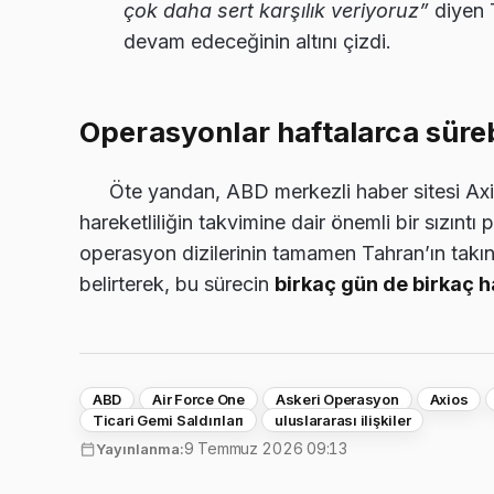
çok daha sert karşılık veriyoruz”
diyen 
devam edeceğinin altını çizdi.
Operasyonlar haftalarca süreb
Öte yandan, ABD merkezli haber sitesi Axio
hareketliliğin takvimine dair önemli bir sızıntı 
operasyon dizilerinin tamamen Tahran’ın takın
belirterek, bu sürecin
birkaç gün de birkaç h
ABD
Air Force One
Askeri Operasyon
Axios
Ticari Gemi Saldırıları
uluslararası ilişkiler
9 Temmuz 2026 09:13
Yayınlanma: