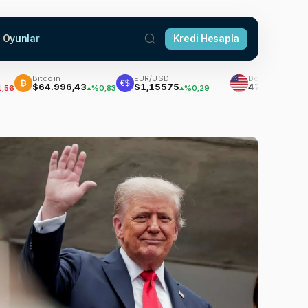
Oyunlar
Kredi Hesapla
Bitcoin
EUR/USD
Dolar
€$
$64.996,43
$1,15575
47,7111
%0,83
%0,29
%0,18