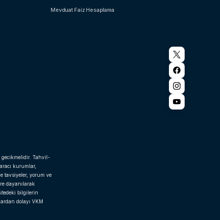
Mevduat Faiz Hesaplama
 gecikmelidir. Tahvil-
 aracı kurumlar,
e tavsiyeler, yorum ve
ere dayanılarak
tedeki bilgilerin
rlardan dolayı VKM