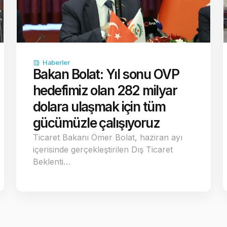
Haberler
Bakan Bolat: Yıl sonu OVP
hedefimiz olan 282 milyar
dolara ulaşmak için tüm
gücümüzle çalışıyoruz
Ticaret Bakanı Ömer Bolat, haziran ayı
içerisinde gerçekleştirilen Dış Ticaret
Beklenti…