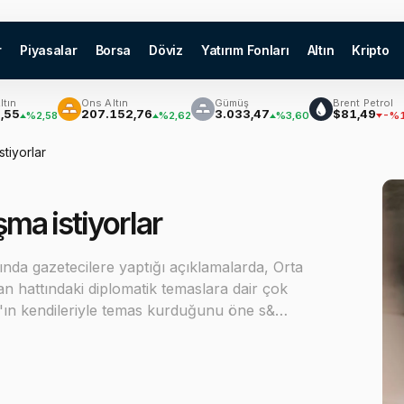
r
Piyasalar
Borsa
Döviz
Yatırım Fonları
Altın
Kripto
Ons Altın
Gümüş
Brent Petrol
₿
207.152,76
3.033,47
$81,49
,58
%2,62
%3,60
-%1,56
stiyorlar
şma istiyorlar
da gazetecilere yaptığı açıklamalarda, Orta
n hattındaki diplomatik temaslara dair çok
'ın kendileriyle temas kurduğunu öne s&…