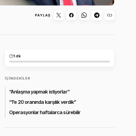
PAYLAŞ
1 dk
İÇINDEKILER
“Anlaşma yapmak istiyorlar”
“1’e 20 oranında karşılık verdik”
Operasyonlar haftalarca sürebilir