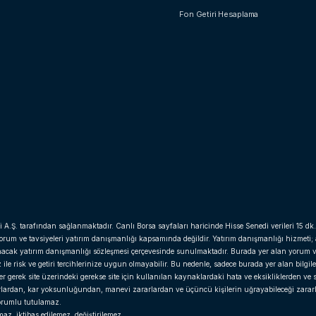
Fon Getiri Hesaplama
i A.Ş. tarafından sağlanmaktadır. Canlı Borsa sayfaları haricinde Hisse Senedi verileri 15 dk.
yorum ve tavsiyeleri yatırım danışmanlığı kapsamında değildir. Yatırım danışmanlığı hizmeti;
anacak yatırım danışmanlığı sözleşmesi çerçevesinde sunulmaktadır. Burada yer alan yorum v
e risk ve getiri tercihlerinize uygun olmayabilir. Bu nedenle, sadece burada yer alan bilgil
gerek site üzerindeki gerekse site için kullanılan kaynaklardaki hata ve eksikliklerden ve si
arlardan, kar yoksunluğundan, manevi zararlardan ve üçüncü kişilerin uğrayabileceği zara
 sorumlu tutulamaz.
z, iktibas edilemez, değiştirilemez.