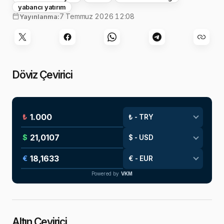
yabancı yatırım
7 Temmuz 2026 12:08
Yayınlanma:
Döviz Çevirici
₺
$
€
Powered by
VKM
Altın Çevirici