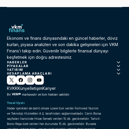
Ekonomi ve finans dünyasındaki en güncel haberler, döviz
kurları, piyasa analizleri ve son dakika gelişmeleri için VKM
Finans’ı takip edin. Güvenilir bilgilerle finansal dünyayı
keşfetmek için doğru adrestesiniz.
HABERLER
PIYASALAR
YATIRIM
HESAPLAMA ARAÇLARI
KVKK
Künye
İletişim
Kariyer
VKM®
Bir
markasıdır ve tüm hakları saklıdır.
Yasal Uyarı
Haber içerikleri de dahil olmak üzere tüm veriler ForInvest Yazılım
ve Teknoloji Hizmetleri A.Ş. tarafından sağlanmaktadır. Canlı Borsa
sayfaları haricinde Hisse Senedi verileri 15 dk. gecikmelidir. Tahvil-
Bono-Repo özet verileri her durumda 15 dk. gecikmelidir. Burada