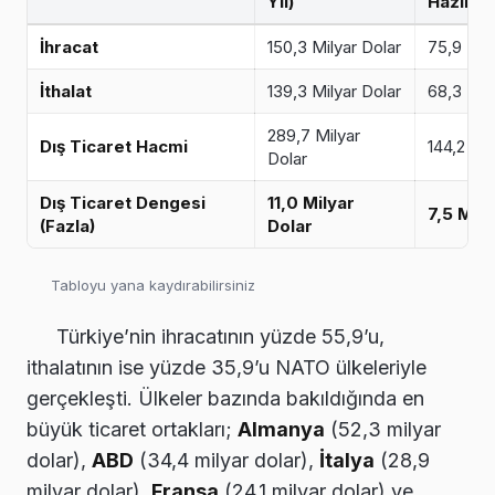
Yıl)
Haziran
İhracat
150,3 Milyar Dolar
75,9 Mil
İthalat
139,3 Milyar Dolar
68,3 Mil
289,7 Milyar
Dış Ticaret Hacmi
144,2 Mil
Dolar
Dış Ticaret Dengesi
11,0 Milyar
7,5 Mily
(Fazla)
Dolar
Tabloyu yana kaydırabilirsiniz
Türkiye’nin ihracatının yüzde 55,9’u,
ithalatının ise yüzde 35,9’u NATO ülkeleriyle
gerçekleşti. Ülkeler bazında bakıldığında en
büyük ticaret ortakları;
Almanya
(52,3 milyar
dolar),
ABD
(34,4 milyar dolar),
İtalya
(28,9
milyar dolar),
Fransa
(24,1 milyar dolar) ve