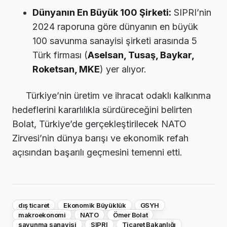
Dünyanın En Büyük 100 Şirketi:
SIPRI’nin
2024 raporuna göre dünyanın en büyük
100 savunma sanayisi şirketi arasında 5
Türk firması (
Aselsan, Tusaş, Baykar,
Roketsan, MKE
) yer alıyor.
Türkiye’nin üretim ve ihracat odaklı kalkınma
hedeflerini kararlılıkla sürdüreceğini belirten
Bolat, Türkiye’de gerçekleştirilecek NATO
Zirvesi’nin dünya barışı ve ekonomik refah
açısından başarılı geçmesini temenni etti.
dış ticaret
Ekonomik Büyüklük
GSYH
makroekonomi
NATO
Ömer Bolat
savunma sanayisi
SIPRI
Ticaret Bakanlığı