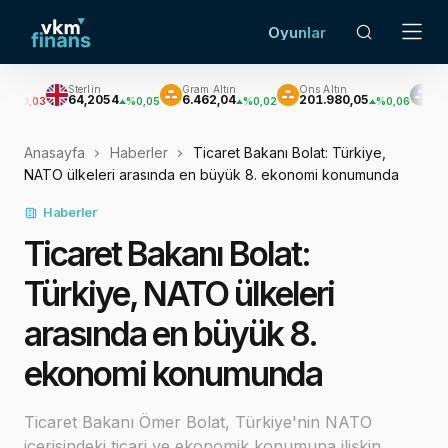
Oyunlar
Sterlin
Gram Altın
Ons Altın
Gümüş
64,2054
6.462,04
201.980,05
2.922,46
%0,05
%0,02
%0,06
-%0
Anasayfa
Haberler
Ticaret Bakanı Bolat: Türkiye,
NATO ülkeleri arasında en büyük 8. ekonomi konumunda
Haberler
Ticaret Bakanı Bolat:
Türkiye, NATO ülkeleri
arasında en büyük 8.
ekonomi konumunda
Ticaret Bakanı Ömer Bolat, Türkiye'nin NATO
içerisindeki ticari ve ekonomik konumuna ilişkin