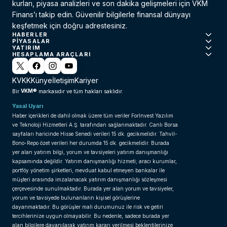
kurları, piyasa analizleri ve son dakika gelişmeleri için VKM
Finans’ı takip edin. Güvenilir bilgilerle finansal dünyayı
keşfetmek için doğru adrestesiniz.
HABERLER
PIYASALAR
YATIRIM
HESAPLAMA ARAÇLARI
KVKK
Künye
İletişim
Kariyer
VKM®
Bir
markasıdır ve tüm hakları saklıdır.
Yasal Uyarı
Haber içerikleri de dahil olmak üzere tüm veriler ForInvest Yazılım
ve Teknoloji Hizmetleri A.Ş. tarafından sağlanmaktadır. Canlı Borsa
sayfaları haricinde Hisse Senedi verileri 15 dk. gecikmelidir. Tahvil-
Bono-Repo özet verileri her durumda 15 dk. gecikmelidir. Burada
yer alan yatırım bilgi, yorum ve tavsiyeleri yatırım danışmanlığı
kapsamında değildir. Yatırım danışmanlığı hizmeti; aracı kurumlar,
portföy yönetim şirketleri, mevduat kabul etmeyen bankalar ile
müşteri arasında imzalanacak yatırım danışmanlığı sözleşmesi
çerçevesinde sunulmaktadır. Burada yer alan yorum ve tavsiyeler,
yorum ve tavsiyede bulunanların kişisel görüşlerine
dayanmaktadır. Bu görüşler mali durumunuz ile risk ve getiri
tercihlerinize uygun olmayabilir. Bu nedenle, sadece burada yer
alan bilgilere dayanılarak yatırım kararı verilmesi beklentilerinize