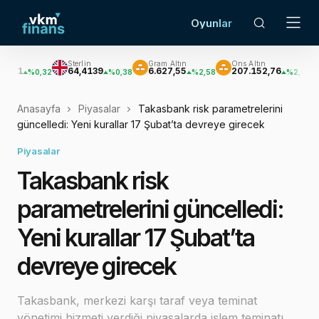
Oyunlar
Sterlin
Gram Altın
Ons Altın
Gümüş
64,4139
6.627,55
207.152,76
3.033
0,32
%0,38
%2,58
%2,62
Anasayfa
Piyasalar
Takasbank risk parametrelerini
güncelledi: Yeni kurallar 17 Şubat’ta devreye girecek
Piyasalar
Takasbank risk
parametrelerini güncelledi:
Yeni kurallar 17 Şubat’ta
devreye girecek
Takasbank, merkezi karşı taraf veya teminat
yönetimi hizmeti verdiği piyasalarda işlem teminatı