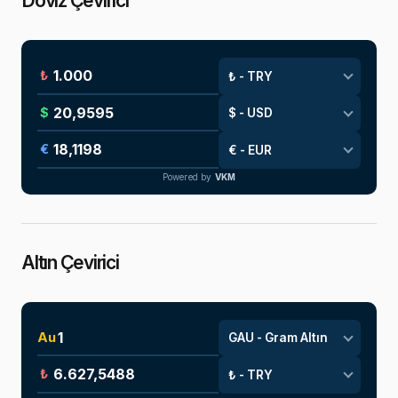
Döviz Çevirici
₺
$
€
Powered by
VKM
Altın Çevirici
Au
₺