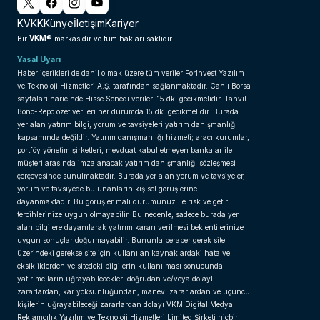
KVKK
Künye
İletişim
Kariyer
VKM®
Bir
markasıdır ve tüm hakları saklıdır.
Yasal Uyarı
Haber içerikleri de dahil olmak üzere tüm veriler ForInvest Yazılım
ve Teknoloji Hizmetleri A.Ş. tarafından sağlanmaktadır. Canlı Borsa
sayfaları haricinde Hisse Senedi verileri 15 dk. gecikmelidir. Tahvil-
Bono-Repo özet verileri her durumda 15 dk. gecikmelidir. Burada
yer alan yatırım bilgi, yorum ve tavsiyeleri yatırım danışmanlığı
kapsamında değildir. Yatırım danışmanlığı hizmeti; aracı kurumlar,
portföy yönetim şirketleri, mevduat kabul etmeyen bankalar ile
müşteri arasında imzalanacak yatırım danışmanlığı sözleşmesi
çerçevesinde sunulmaktadır. Burada yer alan yorum ve tavsiyeler,
yorum ve tavsiyede bulunanların kişisel görüşlerine
dayanmaktadır. Bu görüşler mali durumunuz ile risk ve getiri
tercihlerinize uygun olmayabilir. Bu nedenle, sadece burada yer
alan bilgilere dayanılarak yatırım kararı verilmesi beklentilerinize
uygun sonuçlar doğurmayabilir. Bununla beraber gerek site
üzerindeki gerekse site için kullanılan kaynaklardaki hata ve
eksikliklerden ve sitedeki bilgilerin kullanılması sonucunda
yatırımcıların uğrayabilecekleri doğrudan ve/veya dolaylı
zararlardan, kar yoksunluğundan, manevi zararlardan ve üçüncü
kişilerin uğrayabileceği zararlardan dolayı VKM Digital Medya
Reklamcılık Yazılım ve Teknoloji Hizmetleri Limited Şirketi hiçbir