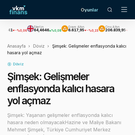
Oyunlar
Sterlin
Gram Altın
Ons Altın
64,4646
6.617,95
206.839,95
-%0,06
%0,08
-%0,15
-%0,15
Anasayfa
Döviz
Şimşek: Gelişmeler enflasyonda kalıcı
hasara yol açmaz
Döviz
Şimşek: Gelişmeler
enflasyonda kalıcı hasara
yol açmaz
Şimşek: Yaşanan gelişmeler enflasyonda kalıcı
hasara neden olmayacakHazine ve Maliye Bakanı
Mehmet Şimşek, Türkiye Cumhuriyet Merkez