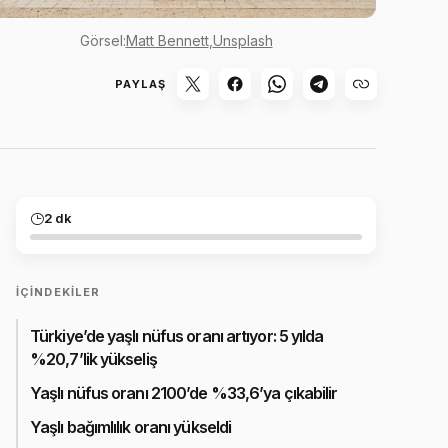
Görsel:
Matt Bennett
,
Unsplash
PAYLAŞ
2 dk
İÇINDEKILER
Türkiye’de yaşlı nüfus oranı artıyor: 5 yılda
%20,7’lik yükseliş
Yaşlı nüfus oranı 2100’de %33,6’ya çıkabilir
Yaşlı bağımlılık oranı yükseldi