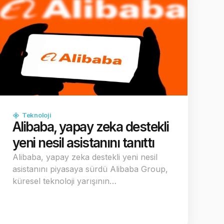
Teknoloji
Alibaba, yapay zeka destekli
yeni nesil asistanını tanıttı
Alibaba, yapay zeka destekli yeni nesil
asistanını piyasaya sürdü Alibaba Group,
küresel teknoloji yarışının…