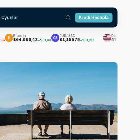
Oyunlar
Kredi Hesapla
Bitcoin
EUR/USD
Dolar
€$
$64.996,43
$1,15575
47,7111
%0,83
%0,29
%0,18