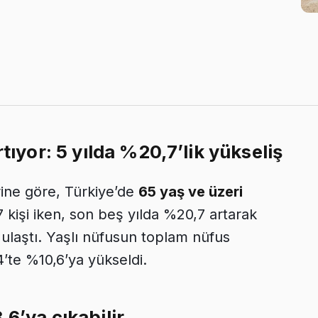
tıyor: 5 yılda %20,7’lik yükseliş
rine göre, Türkiye’de
65 yaş ve üzeri
7 kişi iken, son beş yılda %20,7 artarak
 ulaştı. Yaşlı nüfusun toplam nüfus
4’te %10,6’ya yükseldi.
6’ya çıkabilir