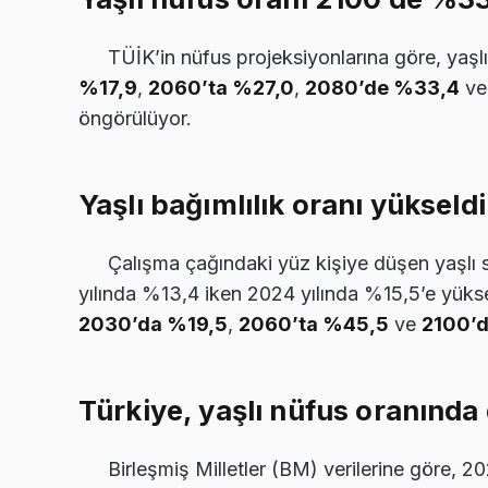
TÜİK’in nüfus projeksiyonlarına göre, yaşl
%17,9
,
2060’ta %27,0
,
2080’de %33,4
v
öngörülüyor.
Yaşlı bağımlılık oranı yükseldi
Çalışma çağındaki yüz kişiye düşen yaşlı 
yılında %13,4 iken 2024 yılında %15,5’e yükse
2030’da %19,5
,
2060’ta %45,5
ve
2100’
Türkiye, yaşlı nüfus oranında
Birleşmiş Milletler (BM) verilerine göre, 20