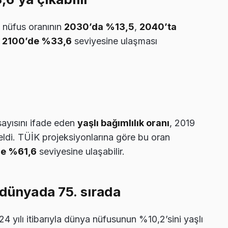
ı nüfus oranının
2030’da %13,5
,
2040’ta
e
2100’de %33,6
seviyesine ulaşması
sayısını ifade eden
yaşlı bağımlılık oranı
, 2019
ldi. TÜİK projeksiyonlarına göre bu oran
de %61,6
seviyesine ulaşabilir.
 dünyada 75. sırada
24 yılı itibarıyla dünya nüfusunun %10,2’sini yaşlı