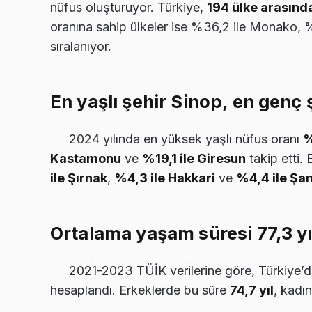
nüfus oluşturuyor. Türkiye,
194 ülke arasında
oranına sahip ülkeler ise %36,2 ile Monako, %
sıralanıyor.
En yaşlı şehir Sinop, en genç 
2024 yılında en yüksek yaşlı nüfus oranı
%
Kastamonu
ve
%19,1 ile Giresun
takip etti. 
ile Şırnak
,
%4,3 ile Hakkari
ve
%4,4 ile Şan
Ortalama yaşam süresi 77,3 yı
2021-2023 TÜİK verilerine göre, Türkiye
hesaplandı. Erkeklerde bu süre
74,7 yıl
, kadı