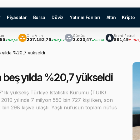
r
Piyasalar
Borsa
Döviz
Yatırım Fonları
Altın
Kripto
Ons Altın
Gümüş
Brent Petrol
₿
207.152,76
3.033,47
$81,49
2,58
%2,62
%3,60
-%1,56
ş yılda %20,7 yükseldi
n beş yılda %20,7 yükseldi
7'lik yükseliş Türkiye İstatistik Kurumu (TÜİK)
 2019 yılında 7 milyon 550 bin 727 kişi iken, son
 bin 298 kişiye ulaştı. Yaşlı nüfusun toplam nüfus