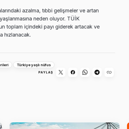
arındaki azalma, tıbbi gelişmeler ve artan
a yaşlanmasına neden oluyor. TÜİK
sun toplam içindeki payı giderek artacak ve
a hızlanacak.
ileri
Türkiye yaşlı nüfus
PAYLAŞ