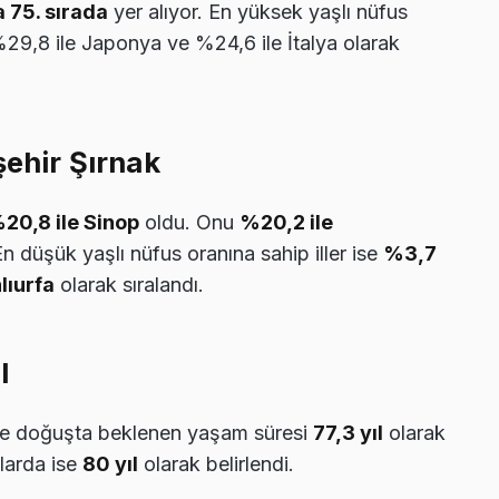
 75. sırada
yer alıyor. En yüksek yaşlı nüfus
29,8 ile Japonya ve %24,6 ile İtalya olarak
şehir Şırnak
20,8 ile Sinop
oldu. Onu
%20,2 ile
En düşük yaşlı nüfus oranına sahip iller ise
%3,7
lıurfa
olarak sıralandı.
l
’de doğuşta beklenen yaşam süresi
77,3 yıl
olarak
nlarda ise
80 yıl
olarak belirlendi.