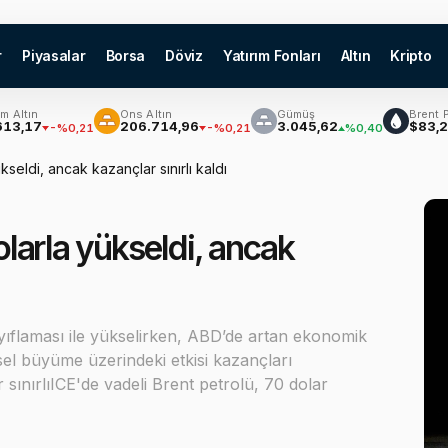
r
Piyasalar
Borsa
Döviz
Yatırım Fonları
Altın
Kripto
Ons Altın
Gümüş
Brent Petrol
7
206.714,96
3.045,62
$83,22
-%0,21
-%0,21
%0,40
%2,
ükseldi, ancak kazançlar sınırlı kaldı
dolarla yükseldi, ancak
yıflaması ile yükselirken, ABD’de artan ekonomik
sel büyüme üzerindeki etkisi kazançları
r sınırlıICE'de vadeli Brent petrolü, 70 dolar