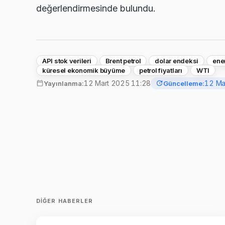
değerlendirmesinde bulundu.
API stok verileri
Brent petrol
dolar endeksi
ener
küresel ekonomik büyüme
petrol fiyatları
WTI
12 Mart 2025 11:28
12 Ma
Yayınlanma:
Güncelleme:
DIĞER HABERLER