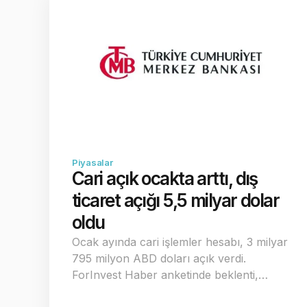
Piyasalar
Cari açık ocakta arttı, dış
ticaret açığı 5,5 milyar dolar
oldu
Ocak ayında cari işlemler hesabı, 3 milyar
795 milyon ABD doları açık verdi.
ForInvest Haber anketinde beklenti,…