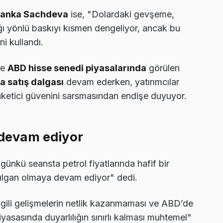
riyanka Sachdeva
ise, "Dolardaki gevşeme,
ı yönlü baskıyı kısmen dengeliyor, ancak bu
i kullandı.
se
ABD hisse senedi piyasalarında
görülen
a satış dalgası
devam ederken, yatırımcılar
ketici güvenini sarsmasından endişe duyuyor.
k devam ediyor
günkü seansta petrol fiyatlarında hafif bir
ırılgan olmaya devam ediyor" dedi.
e ilgili gelişmelerin netlik kazanmaması ve ABD’de
iyasasında duyarlılığın sınırlı kalması muhtemel"