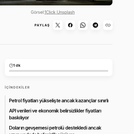
Görsel:
1Click
,
Unsplash
PAYLAŞ
1 dk
İÇINDEKILER
Petrol fiyatları yükselişte ancak kazançlar sınırlı
API verileri ve ekonomik belirsizlikler fiyatları
baskılıyor
Doların gevşemesi petrolü destekledi ancak