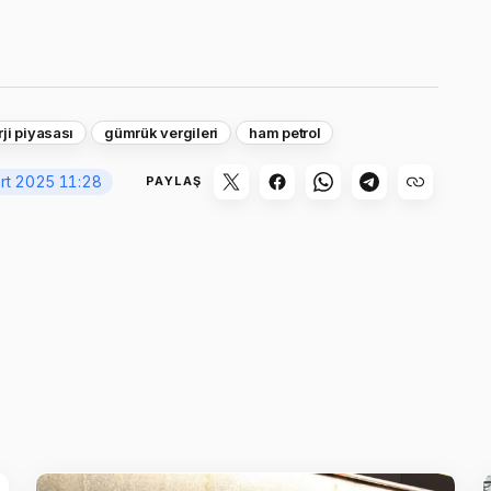
ji piyasası
gümrük vergileri
ham petrol
rt 2025 11:28
PAYLAŞ