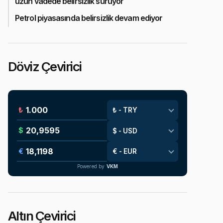
uzun vadede belirsizlik sürüyor
Petrol piyasasında belirsizlik devam ediyor
Döviz Çevirici
₺
$
€
Powered by
VKM
Altın Çevirici