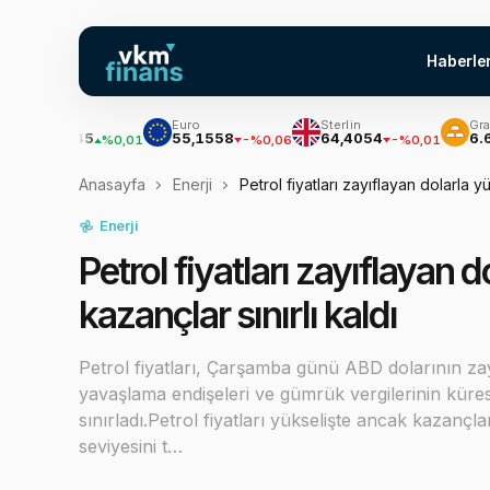
Haberle
olar
Euro
Sterlin
Gram Altın
7,7145
55,1558
64,4054
6.613,1
%0,01
-%0,06
-%0,01
Anasayfa
Enerji
Petrol fiyatları zayıflayan dolarla y
Enerji
Petrol fiyatları zayıflayan 
kazançlar sınırlı kaldı
Petrol fiyatları, Çarşamba günü ABD dolarının za
yavaşlama endişeleri ve gümrük vergilerinin küre
sınırladı.Petrol fiyatları yükselişte ancak kazançla
seviyesini t…