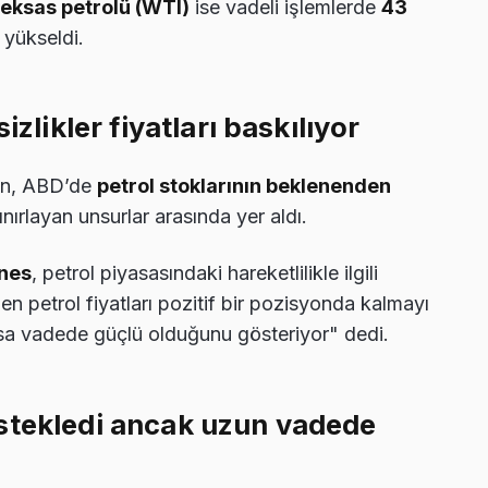
Teksas petrolü (WTI)
ise vadeli işlemlerde
43
 yükseldi.
izlikler fiyatları baskılıyor
nin, ABD’de
petrol stoklarının beklenenden
ınırlayan unsurlar arasında yer aldı.
ynes
, petrol piyasasındaki hareketlilikle ilgili
 petrol fiyatları pozitif bir pozisyonda kalmayı
ısa vadede güçlü olduğunu gösteriyor" dedi.
stekledi ancak uzun vadede