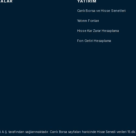
SALAR
YATIRIM
Canlı Borsa ve Hisse Senetleri
Yatırım Fonları
Hisse Kar Zarar Hesaplama
Fon Getiri Hesaplama
i A.Ş. tarafından sağlanmaktadır. Canlı Borsa sayfaları haricinde Hisse Senedi verileri 15 dk.