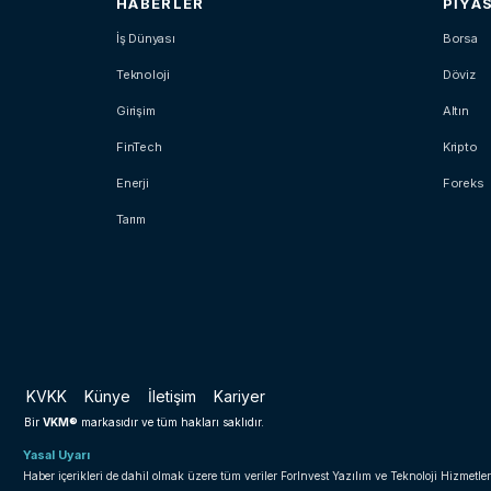
HABERLER
PIYA
İş Dünyası
Borsa
Teknoloji
Döviz
Girişim
Altın
FinTech
Kripto
Enerji
Foreks
Tarım
KVKK
Künye
İletişim
Kariyer
VKM®
Bir
markasıdır ve tüm hakları saklıdır.
Yasal Uyarı
Haber içerikleri de dahil olmak üzere tüm veriler ForInvest Yazılım ve Teknoloji Hizmetler