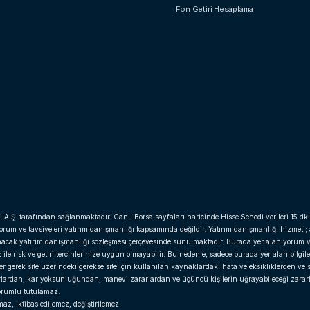
Fon Getiri Hesaplama
i A.Ş. tarafından sağlanmaktadır. Canlı Borsa sayfaları haricinde Hisse Senedi verileri 15 dk.
yorum ve tavsiyeleri yatırım danışmanlığı kapsamında değildir. Yatırım danışmanlığı hizmeti;
anacak yatırım danışmanlığı sözleşmesi çerçevesinde sunulmaktadır. Burada yer alan yorum v
e risk ve getiri tercihlerinize uygun olmayabilir. Bu nedenle, sadece burada yer alan bilgil
gerek site üzerindeki gerekse site için kullanılan kaynaklardaki hata ve eksikliklerden ve si
arlardan, kar yoksunluğundan, manevi zararlardan ve üçüncü kişilerin uğrayabileceği zara
 sorumlu tutulamaz.
z, iktibas edilemez, değiştirilemez.