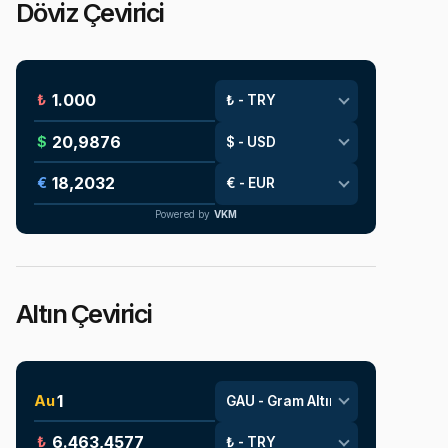
Döviz Çevirici
₺
$
€
Powered by
VKM
Altın Çevirici
Au
₺