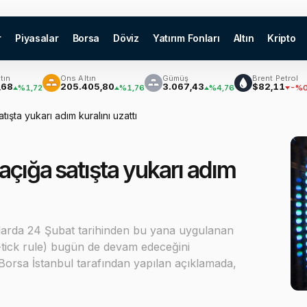
r
Piyasalar
Borsa
Döviz
Yatırım Fonları
Altın
Kripto
Ons Altın
Gümüş
Brent Petrol
205.405,80
3.067,43
$82,11
1,72
%1,76
%4,76
-%0,81
ışta yukarı adım kuralını uzattı
açığa satışta yukarı adım
larda 24 Şubat tarihinden bu yana uygulanan
p-tick rule) bugün de devam edeceğini
Borsa İstanbul tarafından yapılan açıklamada,