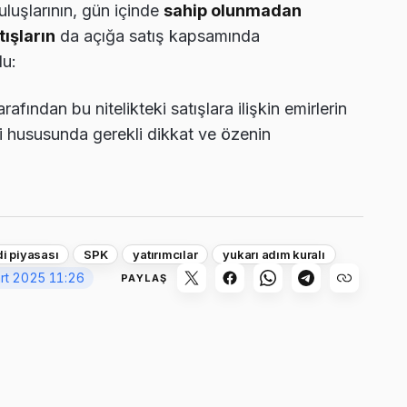
ruluşlarının, gün içinde
sahip olunmadan
tışların
da açığa satış kapsamında
du:
rafından bu nitelikteki satışlara ilişkin emirlerin
si hususunda gerekli dikkat ve özenin
i piyasası
SPK
yatırımcılar
yukarı adım kuralı
rt 2025 11:26
PAYLAŞ