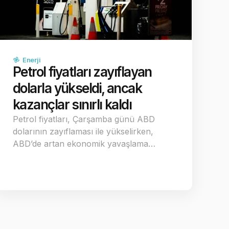
Enerji
Petrol fiyatları zayıflayan
dolarla yükseldi, ancak
kazançlar sınırlı kaldı
Petrol fiyatları, Çarşamba günü ABD
dolarının zayıflaması ile yükselirken,
ABD’de artan ekonomik yavaşlama…