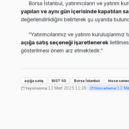
Borsa İstanbul, yatırımcıların ve yatırım ku
yapılan ve aynı gün içerisinde kapatılan sa
değerlendirildiğini belirterek şu uyarıda bulun
“Yatırımcılarımız ve yatırım kuruluşlarımız ta
açığa satış seçeneği işaretlenerek
iletilme
gösterilmesi önem arz etmektedir.”
açığa satış
BIST 50
Borsa İstanbul
hisse sened
12 Mart 2025 11:26
12 Ma
Yayınlanma:
Güncelleme: