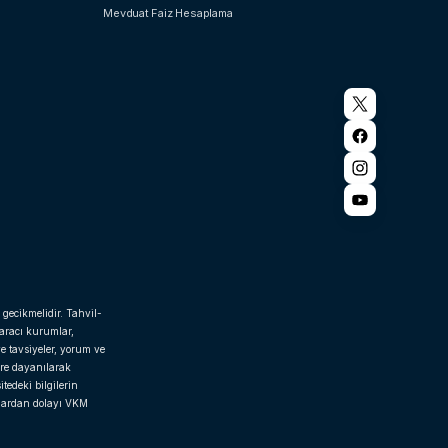
Mevduat Faiz Hesaplama
 gecikmelidir. Tahvil-
 aracı kurumlar,
e tavsiyeler, yorum ve
ere dayanılarak
tedeki bilgilerin
rlardan dolayı VKM