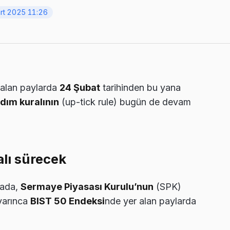
rt 2025 11:26
 alan paylarda
24 Şubat
tarihinden bu yana
adım kuralının
(up-tick rule) bugün de devam
alı sürecek
mada,
Sermaye Piyasası Kurulu’nun
(SPK)
uyarınca
BIST 50 Endeksi
nde yer alan paylarda