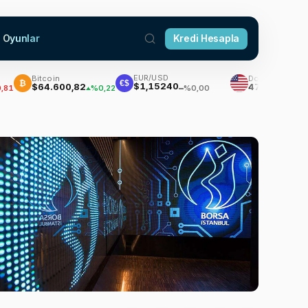
Oyunlar
Kredi Hesapla
EUR/USD
Bitcoin
Dolar
₿
€$
$1,15240
$64.600,82
47,7050
%0,22
%0,17
%0,00