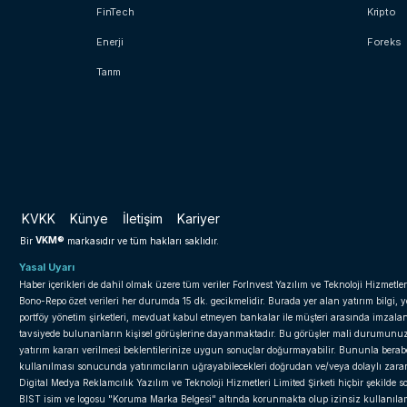
FinTech
Kripto
Enerji
Foreks
Tarım
KVKK
Künye
İletişim
Kariyer
VKM®
Bir
markasıdır ve tüm hakları saklıdır.
Yasal Uyarı
Haber içerikleri de dahil olmak üzere tüm veriler ForInvest Yazılım ve Teknoloji Hizmetler
Bono-Repo özet verileri her durumda 15 dk. gecikmelidir. Burada yer alan yatırım bilgi, 
portföy yönetim şirketleri, mevduat kabul etmeyen bankalar ile müşteri arasında imzal
tavsiyede bulunanların kişisel görüşlerine dayanmaktadır. Bu görüşler mali durumunuz il
yatırım kararı verilmesi beklentilerinize uygun sonuçlar doğurmayabilir. Bununla beraber 
kullanılması sonucunda yatırımcıların uğrayabilecekleri doğrudan ve/veya dolaylı zar
Digital Medya Reklamcılık Yazılım ve Teknoloji Hizmetleri Limited Şirketi hiçbir şekilde
BIST isim ve logosu "Koruma Marka Belgesi" altında korunmakta olup izinsiz kullanılama