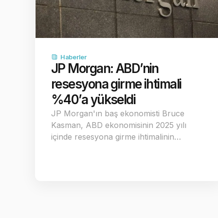
Haberler
JP Morgan: ABD’nin
resesyona girme ihtimali
%40’a yükseldi
JP Morgan'ın baş ekonomisti Bruce
Kasman, ABD ekonomisinin 2025 yılı
içinde resesyona girme ihtimalinin…