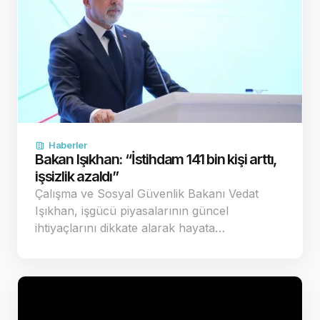
Haberler
Bakan Işıkhan: “İstihdam 141 bin kişi arttı,
işsizlik azaldı”
Çalışma ve Sosyal Güvenlik Bakanı Vedat
Işıkhan, işgücü piyasalarının güncel
ihtiyaçlarını dikkate alarak hayata…