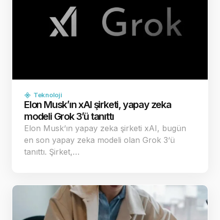
Teknoloji
Elon Musk’ın xAI şirketi, yapay zeka
modeli Grok 3’ü tanıttı
Elon Musk‘ın yapay zeka şirketi xAI, bugün
en son yapay zeka modeli olan Grok 3‘ü
tanıttı. Şirket,…