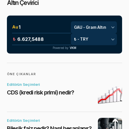
Altın Çevirici
Au
₺
Powered by
VKM
ÖNE ÇIKANLAR
Editörün Seçimleri
CDS (kredi risk primi) nedir?
Editörün Seçimleri
Bileşik faiz nedir? Nasıl hesaplanır?