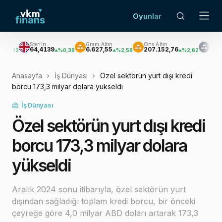
Oyunlar
Sterlin
Gram Altın
Ons Altın
Gümüş
64,4139
6.627,55
207.152,76
3.033,47
%0,38
%2,58
%2,62
%
Anasayfa
İş Dünyası
Özel sektörün yurt dışı kredi
borcu 173,3 milyar dolara yükseldi
İş Dünyası
Özel sektörün yurt dışı kredi
borcu 173,3 milyar dolara
yükseldi
Aralık 2024 sonu itibarıyla, özel sektörün yurt
dışından sağladığı toplam kredi borcu, bir önceki
çeyreğe göre 4,0 milyar ABD doları artarak 173,3