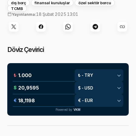
dış borç
finansal kuruluşlar
özel sektör borcu
TCMB
18 Şubat 2025 13:01
Yayınlanma:
Döviz Çevirici
₺
$
€
Powered by
VKM