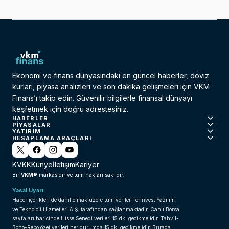
Ekonomi ve finans dünyasındaki en güncel haberler, döviz
kurları, piyasa analizleri ve son dakika gelişmeleri için VKM
Finans’ı takip edin. Güvenilir bilgilerle finansal dünyayı
keşfetmek için doğru adrestesiniz.
HABERLER
PIYASALAR
YATIRIM
HESAPLAMA ARAÇLARI
KVKK
Künye
İletişim
Kariyer
VKM®
Bir
markasıdır ve tüm hakları saklıdır.
Yasal Uyarı
Haber içerikleri de dahil olmak üzere tüm veriler ForInvest Yazılım
ve Teknoloji Hizmetleri A.Ş. tarafından sağlanmaktadır. Canlı Borsa
sayfaları haricinde Hisse Senedi verileri 15 dk. gecikmelidir. Tahvil-
Bono-Repo özet verileri her durumda 15 dk. gecikmelidir. Burada