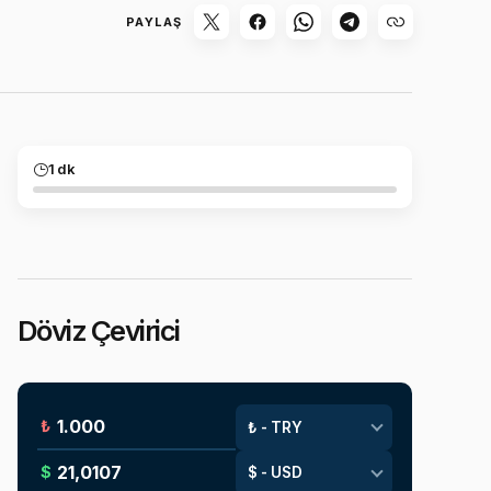
PAYLAŞ
1 dk
Döviz Çevirici
₺
$