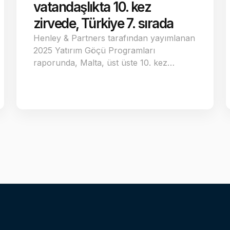
vatandaşlıkta 10. kez
zirvede, Türkiye 7. sırada
Henley & Partners tarafından yayımlanan
2025 Yatırım Göçü Programları
raporunda, Malta, üst üste 10. kez…