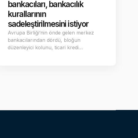
bankacıları, bankacılık
kurallarının
sadeleştirilmesini istiyor
Avrupa Birliği‘nin önde gelen merkez
bankacılarından dördü, bloğun
düzenleyici kolunu, ticari kredi…