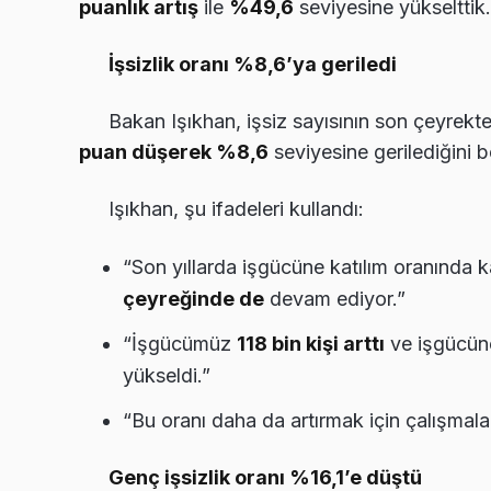
puanlık artış
ile
%49,6
seviyesine yükselttik.
İşsizlik oranı %8,6’ya geriledi
Bakan Işıkhan, işsiz sayısının son çeyrekt
puan düşerek %8,6
seviyesine gerilediğini bel
Işıkhan, şu ifadeleri kullandı:
“Son yıllarda işgücüne katılım oranında k
çeyreğinde de
devam ediyor.”
“İşgücümüz
118 bin kişi arttı
ve işgücün
yükseldi.”
“Bu oranı daha da artırmak için çalışmala
Genç işsizlik oranı %16,1’e düştü