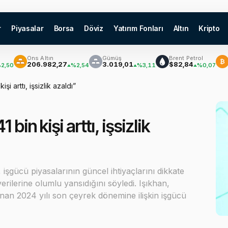
r
Piyasalar
Borsa
Döviz
Yatırım Fonları
Altın
Kripto
Ons Altın
Gümüş
Brent Petrol
Bitcoi
₿
206.982,27
3.019,01
$82,84
$64.
%2,54
%3,11
%0,07
şi arttı, işsizlik azaldı”
bin kişi arttı, işsizlik
işgücü piyasalarının güncel ihtiyaçlarını dikkate
erilerine olumlu yansıdığını söyledi. Işıkhan,
anan 2024 yılı son çeyrek dönemine ilişkin işgücü