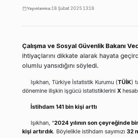
18 Şubat 2025 13:18
Yayınlanma:
Çalışma ve Sosyal Güvenlik Bakanı Ved
ihtiyaçlarını dikkate alarak hayata geçir
olumlu yansıdığını söyledi.
Işıkhan, Türkiye İstatistik Kurumu (
TÜİK
) 
dönemine ilişkin işgücü istatistiklerini
X
hesabı
İstihdam 141 bin kişi arttı
Işıkhan, “
2024 yılının son çeyreğinde bi
kişi artırdık
. Böylelikle istihdam sayımızı
32 m