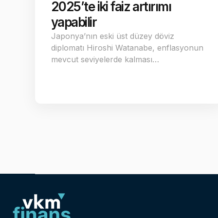
2025’te iki faiz artırımı
yapabilir
Japonya’nın eski üst düzey döviz
diplomatı Hiroshi Watanabe, enflasyonun
mevcut seviyelerde kalması…