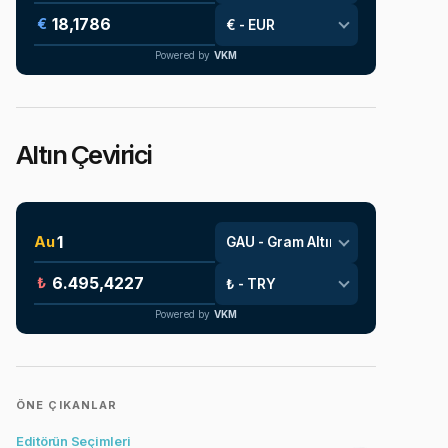
€
Powered by
VKM
Altın Çevirici
Au
₺
Powered by
VKM
ÖNE ÇIKANLAR
Editörün Seçimleri