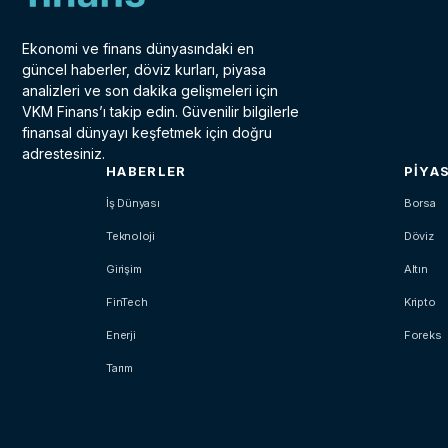
Ekonomi ve finans dünyasındaki en
güncel haberler, döviz kurları, piyasa
analizleri ve son dakika gelişmeleri için
VKM Finans’ı takip edin. Güvenilir bilgilerle
finansal dünyayı keşfetmek için doğru
adrestesiniz.
HABERLER
PIYA
İş Dünyası
Borsa
Teknoloji
Döviz
Girişim
Altın
FinTech
Kripto
Enerji
Foreks
Tarım