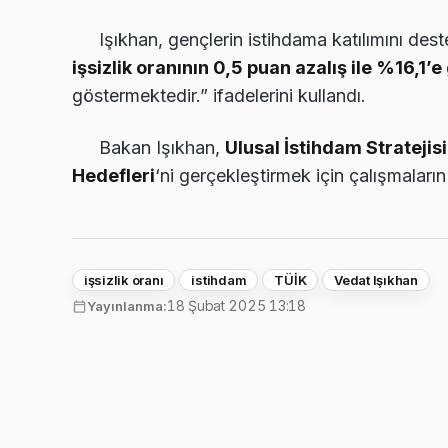
Işıkhan, gençlerin istihdama katılımını des
işsizlik oranının 0,5 puan azalış ile %16,1’
göstermektedir.” ifadelerini kullandı.
Bakan Işıkhan,
Ulusal İstihdam Stratejisi
Hedefleri
‘ni gerçekleştirmek için çalışmaları
işsizlik oranı
istihdam
TÜİK
Vedat Işıkhan
18 Şubat 2025 13:18
Yayınlanma: