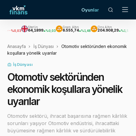
Oyunlar
Sterlin
Gram Altın
Ons Altın
Gümüş
64,1899
6.555,74
204.908,29
3.055,9
,03
%0,03
%1,48
%1,51
Anasayfa
İş Dünyası
Otomotiv sektöründen ekonomik
koşullara yönelik uyarılar
İş Dünyası
Otomotiv sektöründen
ekonomik koşullara yönelik
uyarılar
Otomotiv sektörü, ihracat başarısına rağmen kârlılık
sorunları yaşıyor Otomotiv endüstrisi, ihracattaki
büyümesine rağmen kârlılık ve sürdürülebilirlik