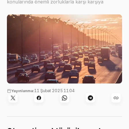
konularında önemli zorluklarla karşı karşıya
Görsel:
Aleksandr Popov
,
Unsplash
11 Şubat 2025 11:04
Yayınlanma: