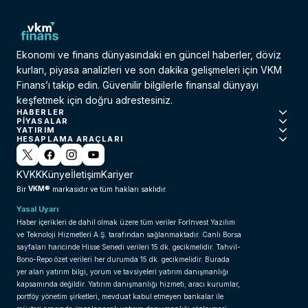
Ekonomi ve finans dünyasındaki en güncel haberler, döviz
kurları, piyasa analizleri ve son dakika gelişmeleri için VKM
Finans’ı takip edin. Güvenilir bilgilerle finansal dünyayı
keşfetmek için doğru adrestesiniz.
HABERLER
PIYASALAR
YATIRIM
HESAPLAMA ARAÇLARI
KVKK
Künye
İletişim
Kariyer
VKM®
Bir
markasıdır ve tüm hakları saklıdır.
Yasal Uyarı
Haber içerikleri de dahil olmak üzere tüm veriler ForInvest Yazılım
ve Teknoloji Hizmetleri A.Ş. tarafından sağlanmaktadır. Canlı Borsa
sayfaları haricinde Hisse Senedi verileri 15 dk. gecikmelidir. Tahvil-
Bono-Repo özet verileri her durumda 15 dk. gecikmelidir. Burada
yer alan yatırım bilgi, yorum ve tavsiyeleri yatırım danışmanlığı
kapsamında değildir. Yatırım danışmanlığı hizmeti; aracı kurumlar,
portföy yönetim şirketleri, mevduat kabul etmeyen bankalar ile