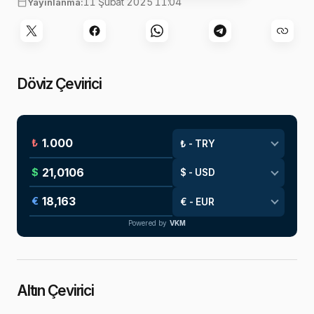
11 Şubat 2025 11:04
Yayınlanma:
Döviz Çevirici
₺
$
€
Powered by
VKM
Altın Çevirici