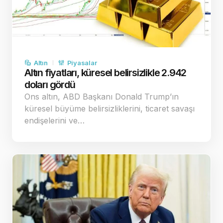
Altın
Piyasalar
Altın fiyatları, küresel belirsizlikle 2.942
doları gördü
Ons altın, ABD Başkanı Donald Trump’ın
küresel büyüme belirsizliklerini, ticaret savaşı
endişelerini ve…