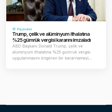
Piyasalar
Trump, çelik ve alüminyum ithalatına
%25 gümrük vergisi kararını imzaladı
ABD Başkanı Donald Trump, çelik ve
alüminyum ithalatına %25 gümrük vergisi
uygulanmasını öngören bir kararnameyi…