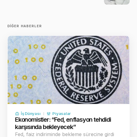
DIĞER HABERLER
İş Dünyası
Piyasalar
Ekonomistler: “Fed, enflasyon tehdidi
karşısında bekleyecek”
Fed, faiz indiriminde bekleme sürecine girdi