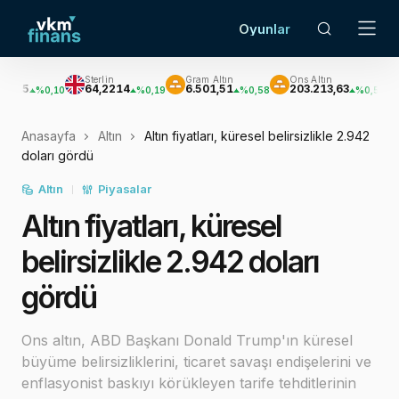
Oyunlar
Sterlin
Gram Altın
Ons Altın
Gümüş
64,2214
6.501,51
203.213,63
2.944
%0,10
%0,19
%0,58
%0,58
Anasayfa
Altın
Altın fiyatları, küresel belirsizlikle 2.942
doları gördü
Altın
Piyasalar
Altın fiyatları, küresel
belirsizlikle 2.942 doları
gördü
Ons altın, ABD Başkanı Donald Trump'ın küresel
büyüme belirsizliklerini, ticaret savaşı endişelerini ve
enflasyonist baskıyı körükleyen tarife tehditlerinin