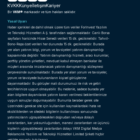
KVKK
Künye
İletişim
Kariyer
VKM®
Bir
markasıdır ve tüm hakları saklıdır.
Yasal Uyarı
Haber içerikleri de dahil olmak üzere tüm veriler ForInvest Yazılım
ve Teknoloji Hizmetleri A.Ş. tarafından sağlanmaktadır. Canlı Borsa
sayfaları haricinde Hisse Senedi verileri 15 dk. gecikmelidir. Tahvil-
Bono-Repo özet verileri her durumda 15 dk. gecikmelidir. Burada
yer alan yatırım bilgi, yorum ve tavsiyeleri yatırım danışmanlığı
kapsamında değildir. Yatırım danışmanlığı hizmeti; aracı kurumlar,
portföy yönetim şirketleri, mevduat kabul etmeyen bankalar ile
müşteri arasında imzalanacak yatırım danışmanlığı sözleşmesi
çerçevesinde sunulmaktadır. Burada yer alan yorum ve tavsiyeler,
yorum ve tavsiyede bulunanların kişisel görüşlerine
dayanmaktadır. Bu görüşler mali durumunuz ile risk ve getiri
tercihlerinize uygun olmayabilir. Bu nedenle, sadece burada yer
alan bilgilere dayanılarak yatırım kararı verilmesi beklentilerinize
uygun sonuçlar doğurmayabilir. Bununla beraber gerek site
üzerindeki gerekse site için kullanılan kaynaklardaki hata ve
eksikliklerden ve sitedeki bilgilerin kullanılması sonucunda
yatırımcıların uğrayabilecekleri doğrudan ve/veya dolaylı
zararlardan, kar yoksunluğundan, manevi zararlardan ve üçüncü
kişilerin uğrayabileceği zararlardan dolayı VKM Digital Medya
Reklamcılık Yazılım ve Teknoloji Hizmetleri Limited Şirketi hiçbir
şekilde sorumlu tutulamaz.