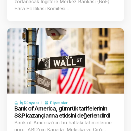
zorlanacak İngiltere Merkez Bankası (BoE)
Para Politikası Komitesi…
İş Dünyası
Piyasalar
Bank of America, gümrük tarifelerinin
S&P kazançlarına etkisini değerlendirdi
Bank of America‘nın bu haftaki tahminlerine
göre, ABD’nin Kanada, Meksika ve Çin’e…