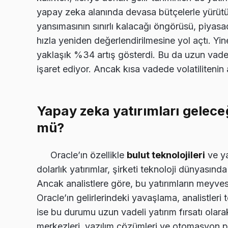
yapay zeka alanında devasa bütçelerle yürütül
yansımasının sınırlı kalacağı öngörüsü, piyasad
hızla yeniden değerlendirilmesine yol açtı. Yi
yaklaşık %34 artış gösterdi. Bu da uzun vadeli
işaret ediyor. Ancak kısa vadede volatilitenin 
Yapay zeka yatırımları gelece
mü?
Oracle’ın özellikle
bulut teknolojileri
ve ya
dolarlık yatırımlar, şirketi teknoloji dünyası
Ancak analistlere göre, bu yatırımların meyv
Oracle’ın gelirlerindeki yavaşlama, analistleri 
ise bu durumu uzun vadeli yatırım fırsatı olara
merkezleri, yazılım çözümleri ve otomasyon pr