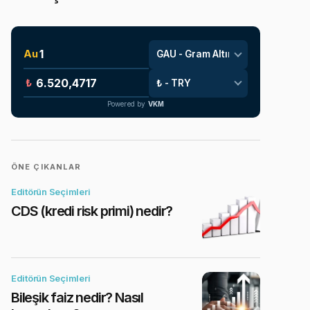
Au
₺
Powered by
VKM
ÖNE ÇIKANLAR
Editörün Seçimleri
CDS (kredi risk primi) nedir?
Editörün Seçimleri
Bileşik faiz nedir? Nasıl