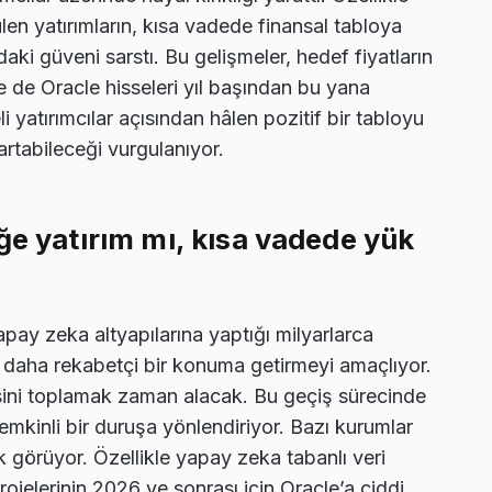
en yatırımların, kısa vadede finansal tabloya
aki güveni sarstı. Bu gelişmeler, hedef fiyatların
ne de Oracle hisseleri yıl başından bu yana
 yatırımcılar açısından hâlen pozitif bir tabloyu
artabileceği vurgulanıyor.
ğe yatırım mı, kısa vadede yük
pay zeka altyapılarına yaptığı milyarlarca
nda daha rekabetçi bir konuma getirmeyi amaçlıyor.
esini toplamak zaman alacak. Bu geçiş sürecinde
temkinli bir duruşa yönlendiriyor. Bazı kurumlar
k görüyor. Özellikle yapay zeka tabanlı veri
ojelerinin 2026 ve sonrası için Oracle’a ciddi