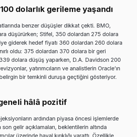
100 dolarlık gerileme yaşandı
atlarında benzer düşüşler dikkat çekti. BMO,
ara düşürürken; Stifel, 350 dolardan 275 dolara
ntiye giderek hedef fiyatı 360 dolardan 260 dolara
nırlı oldu: 375 dolardan 370 dolara bir geri
n 339 dolara düşüş yaparken, D.A. Davidson 200
evizyonlar, yatırımcıların ve analistlerin Oracle’ın
lirgin bir temkinli duruşa geçtiğini gösteriyor.
geneli hâlâ pozitif
ojeksiyonların ardından piyasa öncesi işlemlerde
son gelir açıklamaları, beklentilerin altında
mcılar üzerinde hayal kırıklığı yarattı. Özellikle