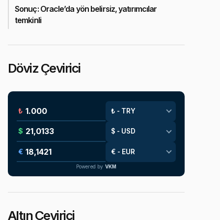
Sonuç: Oracle’da yön belirsiz, yatırımcılar
temkinli
Döviz Çevirici
₺
$
€
Powered by
VKM
Altın Çevirici