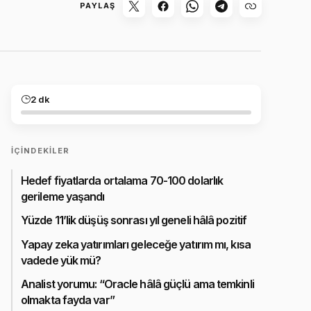
PAYLAŞ
2 dk
İÇINDEKILER
Hedef fiyatlarda ortalama 70-100 dolarlık
gerileme yaşandı
Yüzde 11’lik düşüş sonrası yıl geneli hâlâ pozitif
Yapay zeka yatırımları geleceğe yatırım mı, kısa
vadede yük mü?
Analist yorumu: “Oracle hâlâ güçlü ama temkinli
olmakta fayda var”