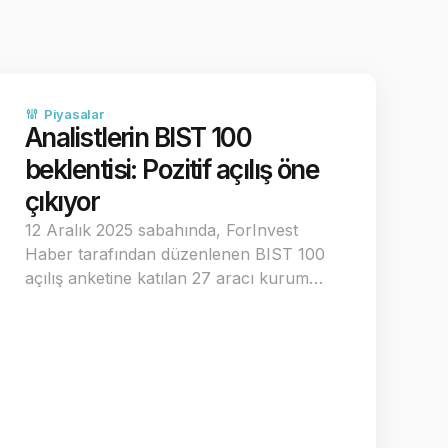
Piyasalar
Analistlerin BIST 100
beklentisi: Pozitif açılış öne
çıkıyor
12 Aralık 2025 sabahında, ForInvest
Haber tarafından düzenlenen BIST 100
açılış anketine katılan 27 aracı kurum…