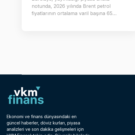
notunda, 2026 yılında Brent petrol
fiyatlarının ortalama varil başına 65…
Ekonomi ve finans dünyasındaki en
güncel haberler, döviz kurları, piyasa
analizleri ve son dakika gelişmeleri için