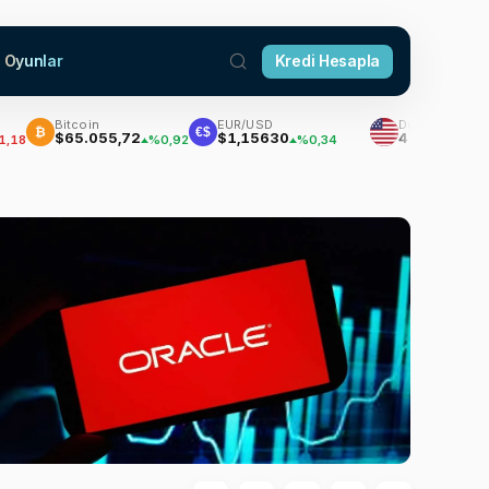
Oyunlar
Kredi Hesapla
Bitcoin
EUR/USD
Dolar
₿
€$
$65.055,72
$1,15630
47,7039
%0,92
%0,34
%0,17