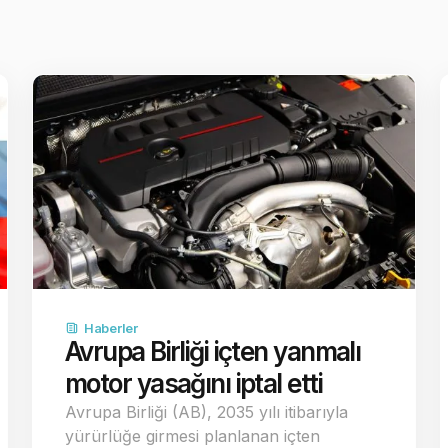
Haberler
Avrupa Birliği içten yanmalı
motor yasağını iptal etti
Avrupa Birliği (AB), 2035 yılı itibarıyla
yürürlüğe girmesi planlanan içten