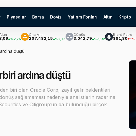
r
Piyasalar
Borsa
Döviz
Yatırım Fonları
Altın
Kripto
Ons Altın
Gümüş
Brent Petrol
207.482,15
3.042,79
$81,80
%2,75
%2,78
%3,92
-%1,18
i ardına düştü
rbiri ardına düştü
n biri olan Oracle Corp, zayıf gelir beklentileri
 dönüş sağlamaması nedeniyle analistlerin radarına
Securities ve Citigroup’un da bulunduğu birçok