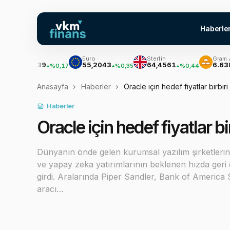
Haberle
olar
Euro
Sterlin
Gram Altın
47,7039
55,2043
64,4561
6.638,09
%0,17
%0,35
%0,44
Anasayfa
Haberler
Oracle için hedef fiyatlar birbir
Haberler
Oracle için hedef fiyatlar bi
Dünyanın önde gelen kurumsal yazılım şirketlerinde
ve yapay zeka yatırımlarının beklenen hızda geri
girdi. Aralarında Piper Sandler, Bank of America 
aracı…