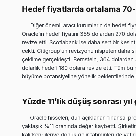
Hedef fiyatlarda ortalama 70-
Diğer önemli aracı kurumların da hedef fiy
Oracle’ın hedef fiyatını 355 dolardan 270 dol
revize etti. Scotiabank ise daha sert bir kesi
çekti. Citigroup’un revizyonu nispeten daha sı
çekilme gerçekleşti. Bernstein, 364 dolarda
dolarlık hedefi 180 dolara revize etti. Tüm bu r
büyüme potansiyeline yönelik beklentilerinde be
Yüzde 11’lik düşüş sonrası yıl 
Oracle hisseleri, dün açıklanan finansal pr
yaklaşık %11 oranında değer kaybetti. Şirketin 
kalırken; ileriye dönük gelir tahminleri de yatırı