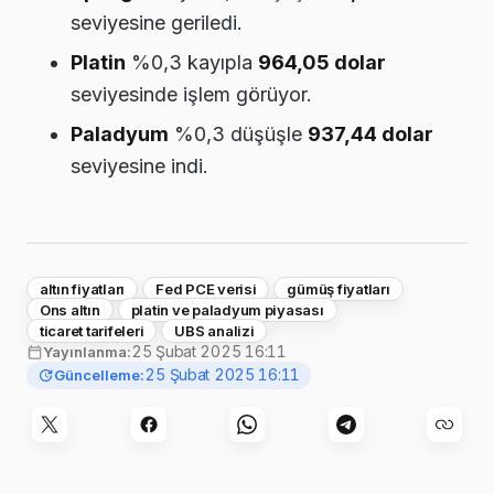
seviyesine geriledi.
Platin
%0,3 kayıpla
964,05 dolar
seviyesinde işlem görüyor.
Paladyum
%0,3 düşüşle
937,44 dolar
seviyesine indi.
altın fiyatları
Fed PCE verisi
gümüş fiyatları
Ons altın
platin ve paladyum piyasası
ticaret tarifeleri
UBS analizi
25 Şubat 2025 16:11
Yayınlanma:
25 Şubat 2025 16:11
Güncelleme: