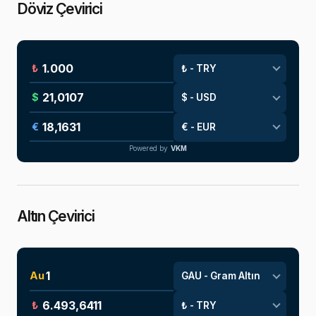
Döviz Çevirici
₺
$
€
Powered by
VKM
Altın Çevirici
Au
₺