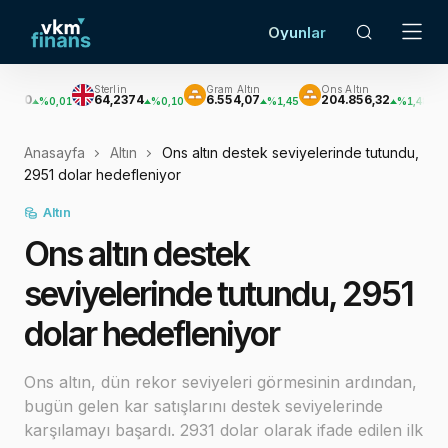
Oyunlar
Sterlin
Gram Altın
Ons Altın
Gümüş
64,2374
6.554,07
204.856,32
3.038,0
0,01
%0,10
%1,45
%1,48
Anasayfa
Altın
Ons altın destek seviyelerinde tutundu,
2951 dolar hedefleniyor
Altın
Ons altın destek
seviyelerinde tutundu, 2951
dolar hedefleniyor
Ons altın, dün rekor seviyeleri görmesinin ardından,
bugün gelen kar satışlarını destek seviyelerinde
karşılamayı başardı. 2931 dolar olarak ifade edilen ilk