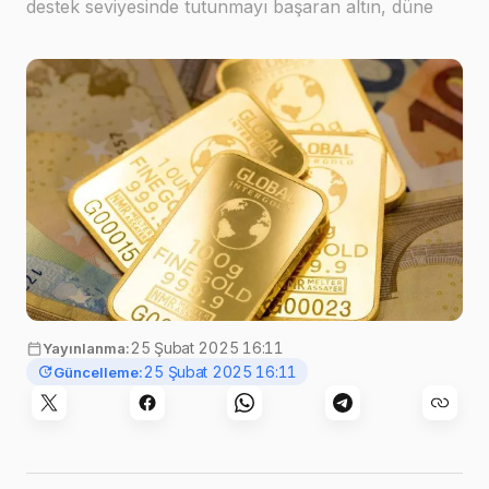
destek seviyesinde tutunmayı başaran altın, düne
göre %0,37 kayıpla 2939,17 dolardan işlem
görüyor.2951 dolar yeniden test edilebilirAnalistle…
Görsel:
hamiltonleen
,
Pixabay
25 Şubat 2025 16:11
Yayınlanma:
25 Şubat 2025 16:11
Güncelleme: