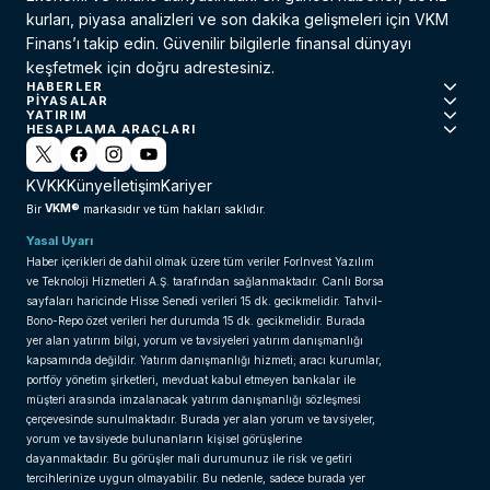
kurları, piyasa analizleri ve son dakika gelişmeleri için VKM
Finans’ı takip edin. Güvenilir bilgilerle finansal dünyayı
keşfetmek için doğru adrestesiniz.
HABERLER
PIYASALAR
YATIRIM
HESAPLAMA ARAÇLARI
KVKK
Künye
İletişim
Kariyer
VKM®
Bir
markasıdır ve tüm hakları saklıdır.
Yasal Uyarı
Haber içerikleri de dahil olmak üzere tüm veriler ForInvest Yazılım
ve Teknoloji Hizmetleri A.Ş. tarafından sağlanmaktadır. Canlı Borsa
sayfaları haricinde Hisse Senedi verileri 15 dk. gecikmelidir. Tahvil-
Bono-Repo özet verileri her durumda 15 dk. gecikmelidir. Burada
yer alan yatırım bilgi, yorum ve tavsiyeleri yatırım danışmanlığı
kapsamında değildir. Yatırım danışmanlığı hizmeti; aracı kurumlar,
portföy yönetim şirketleri, mevduat kabul etmeyen bankalar ile
müşteri arasında imzalanacak yatırım danışmanlığı sözleşmesi
çerçevesinde sunulmaktadır. Burada yer alan yorum ve tavsiyeler,
yorum ve tavsiyede bulunanların kişisel görüşlerine
dayanmaktadır. Bu görüşler mali durumunuz ile risk ve getiri
tercihlerinize uygun olmayabilir. Bu nedenle, sadece burada yer