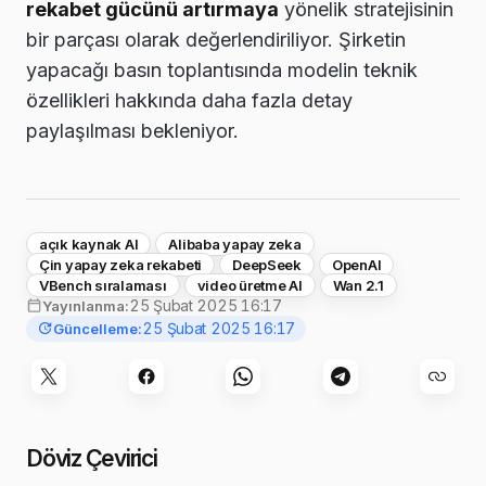
rekabet gücünü artırmaya
yönelik stratejisinin
bir parçası olarak değerlendiriliyor. Şirketin
yapacağı basın toplantısında modelin teknik
özellikleri hakkında daha fazla detay
paylaşılması bekleniyor.
açık kaynak AI
Alibaba yapay zeka
Çin yapay zeka rekabeti
DeepSeek
OpenAI
VBench sıralaması
video üretme AI
Wan 2.1
25 Şubat 2025 16:17
Yayınlanma:
25 Şubat 2025 16:17
Güncelleme:
Döviz Çevirici