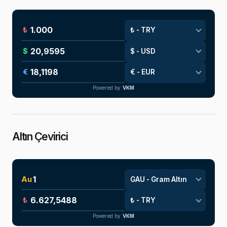
₺
$
€
Powered by
VKM
Altın Çevirici
Au
₺
Powered by
VKM