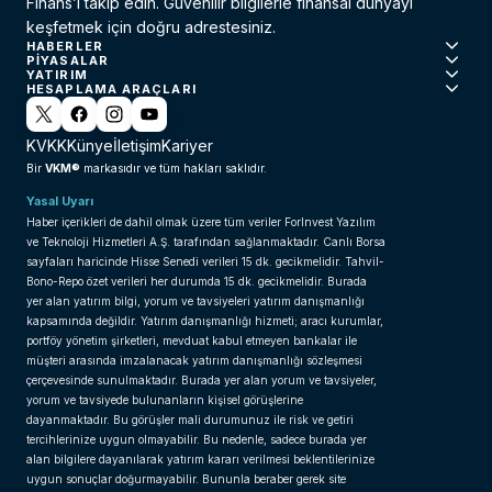
Finans’ı takip edin. Güvenilir bilgilerle finansal dünyayı
keşfetmek için doğru adrestesiniz.
HABERLER
PIYASALAR
YATIRIM
HESAPLAMA ARAÇLARI
KVKK
Künye
İletişim
Kariyer
VKM®
Bir
markasıdır ve tüm hakları saklıdır.
Yasal Uyarı
Haber içerikleri de dahil olmak üzere tüm veriler ForInvest Yazılım
ve Teknoloji Hizmetleri A.Ş. tarafından sağlanmaktadır. Canlı Borsa
sayfaları haricinde Hisse Senedi verileri 15 dk. gecikmelidir. Tahvil-
Bono-Repo özet verileri her durumda 15 dk. gecikmelidir. Burada
yer alan yatırım bilgi, yorum ve tavsiyeleri yatırım danışmanlığı
kapsamında değildir. Yatırım danışmanlığı hizmeti; aracı kurumlar,
portföy yönetim şirketleri, mevduat kabul etmeyen bankalar ile
müşteri arasında imzalanacak yatırım danışmanlığı sözleşmesi
çerçevesinde sunulmaktadır. Burada yer alan yorum ve tavsiyeler,
yorum ve tavsiyede bulunanların kişisel görüşlerine
dayanmaktadır. Bu görüşler mali durumunuz ile risk ve getiri
tercihlerinize uygun olmayabilir. Bu nedenle, sadece burada yer
alan bilgilere dayanılarak yatırım kararı verilmesi beklentilerinize
uygun sonuçlar doğurmayabilir. Bununla beraber gerek site