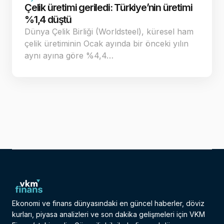
Çelik üretimi geriledi: Türkiye’nin üretimi
%1,4 düştü
Dünya Çelik Birliği (Worldsteel), küresel ham
çelik üretiminin Ocak ayında bir önceki yılın
aynı ayına göre %4,4…
Ekonomi ve finans dünyasındaki en güncel haberler, döviz
kurları, piyasa analizleri ve son dakika gelişmeleri için VKM