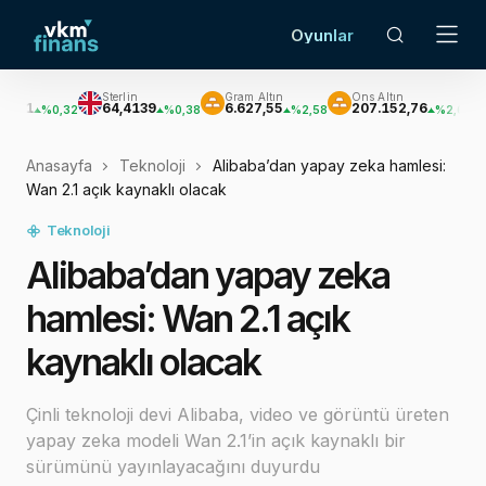
Oyunlar
Sterlin
Gram Altın
Ons Altın
Gümüş
64,4139
6.627,55
207.152,76
3.033,4
,32
%0,38
%2,58
%2,62
Anasayfa
Teknoloji
Alibaba’dan yapay zeka hamlesi:
Wan 2.1 açık kaynaklı olacak
Teknoloji
Alibaba’dan yapay zeka
hamlesi: Wan 2.1 açık
kaynaklı olacak
Çinli teknoloji devi Alibaba, video ve görüntü üreten
yapay zeka modeli Wan 2.1’in açık kaynaklı bir
sürümünü yayınlayacağını duyurdu