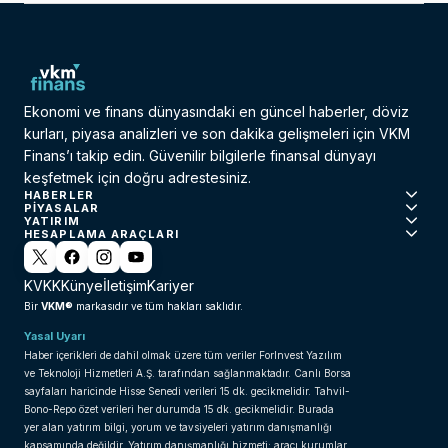
Ekonomi ve finans dünyasındaki en güncel haberler, döviz
kurları, piyasa analizleri ve son dakika gelişmeleri için VKM
Finans’ı takip edin. Güvenilir bilgilerle finansal dünyayı
keşfetmek için doğru adrestesiniz.
HABERLER
PIYASALAR
YATIRIM
HESAPLAMA ARAÇLARI
KVKK
Künye
İletişim
Kariyer
VKM®
Bir
markasıdır ve tüm hakları saklıdır.
Yasal Uyarı
Haber içerikleri de dahil olmak üzere tüm veriler ForInvest Yazılım
ve Teknoloji Hizmetleri A.Ş. tarafından sağlanmaktadır. Canlı Borsa
sayfaları haricinde Hisse Senedi verileri 15 dk. gecikmelidir. Tahvil-
Bono-Repo özet verileri her durumda 15 dk. gecikmelidir. Burada
yer alan yatırım bilgi, yorum ve tavsiyeleri yatırım danışmanlığı
kapsamında değildir. Yatırım danışmanlığı hizmeti; aracı kurumlar,