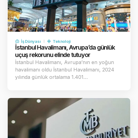
İş Dünyası
Teknoloji
İstanbul Havalimanı, Avrupa’da günlük
uçuş rekorunu elinde tutuyor
İstanbul Havalimanı, Avrupa’nın en yoğun
havalimanı oldu İstanbul Havalimanı, 2024
yılında günlük ortalama 1.401…