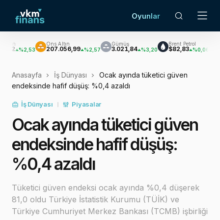
Oyunlar
Ons Altın
Gümüş
Brent Petrol
Bitcoin
₿
207.056,99
3.021,84
$82,83
$64.86
%2,53
%2,57
%3,20
%0,06
Anasayfa
İş Dünyası
Ocak ayında tüketici güven
endeksinde hafif düşüş: %0,4 azaldı
İş Dünyası
Piyasalar
Ocak ayında tüketici güven
endeksinde hafif düşüş:
%0,4 azaldı
Tüketici güven endeksi ocak ayında %0,4 düşerek
81,0 oldu Türkiye İstatistik Kurumu (TÜİK) ve
Türkiye Cumhuriyet Merkez Bankası (TCMB) işbirliği