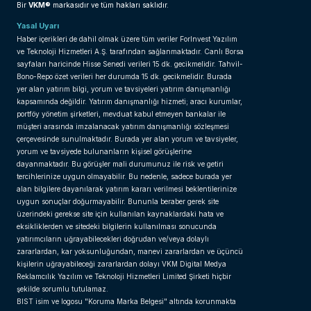
VKM®
Bir
markasıdır ve tüm hakları saklıdır.
Yasal Uyarı
Haber içerikleri de dahil olmak üzere tüm veriler ForInvest Yazılım
ve Teknoloji Hizmetleri A.Ş. tarafından sağlanmaktadır. Canlı Borsa
sayfaları haricinde Hisse Senedi verileri 15 dk. gecikmelidir. Tahvil-
Bono-Repo özet verileri her durumda 15 dk. gecikmelidir. Burada
yer alan yatırım bilgi, yorum ve tavsiyeleri yatırım danışmanlığı
kapsamında değildir. Yatırım danışmanlığı hizmeti; aracı kurumlar,
portföy yönetim şirketleri, mevduat kabul etmeyen bankalar ile
müşteri arasında imzalanacak yatırım danışmanlığı sözleşmesi
çerçevesinde sunulmaktadır. Burada yer alan yorum ve tavsiyeler,
yorum ve tavsiyede bulunanların kişisel görüşlerine
dayanmaktadır. Bu görüşler mali durumunuz ile risk ve getiri
tercihlerinize uygun olmayabilir. Bu nedenle, sadece burada yer
alan bilgilere dayanılarak yatırım kararı verilmesi beklentilerinize
uygun sonuçlar doğurmayabilir. Bununla beraber gerek site
üzerindeki gerekse site için kullanılan kaynaklardaki hata ve
eksikliklerden ve sitedeki bilgilerin kullanılması sonucunda
yatırımcıların uğrayabilecekleri doğrudan ve/veya dolaylı
zararlardan, kar yoksunluğundan, manevi zararlardan ve üçüncü
kişilerin uğrayabileceği zararlardan dolayı VKM Digital Medya
Reklamcılık Yazılım ve Teknoloji Hizmetleri Limited Şirketi hiçbir
şekilde sorumlu tutulamaz.
BIST isim ve logosu "Koruma Marka Belgesi" altında korunmakta