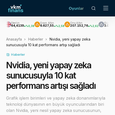
Oyunlar
in
Gram Altın
Ons Altın
Gümüş
4139
6.627,55
207.152,76
3.033,47
%0,38
%2,58
%2,62
%3,60
Anasayfa
Haberler
Nvidia, yeni yapay zeka
sunucusuyla 10 kat performans artışı sağladı
Haberler
Nvidia, yeni yapay zeka
sunucusuyla 10 kat
performans artışı sağladı
Grafik işlem birimleri ve yapay zeka donanımlarıyla
teknoloji dünyasının en büyük oyuncularından biri
olan Nvidia, yeni nesil yapay zeka sunucusunun,