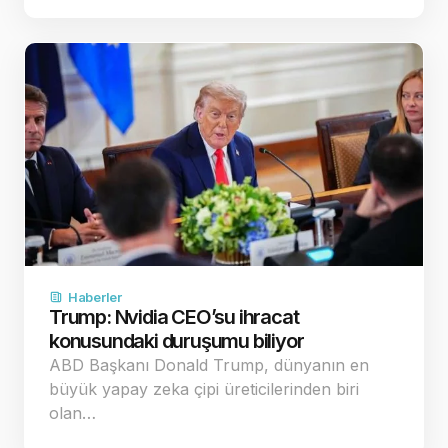
Haberler
Trump: Nvidia CEO’su ihracat
konusundaki duruşumu biliyor
ABD Başkanı Donald Trump, dünyanın en
büyük yapay zeka çipi üreticilerinden biri
olan…