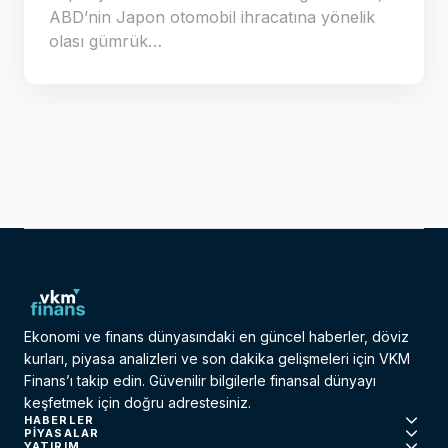
ABD’nin Japon otomobil ihracatına yönelik
olası gümrük…
Ekonomi ve finans dünyasındaki en güncel haberler, döviz
kurları, piyasa analizleri ve son dakika gelişmeleri için VKM
Finans’ı takip edin. Güvenilir bilgilerle finansal dünyayı
keşfetmek için doğru adrestesiniz.
HABERLER
PIYASALAR
YATIRIM