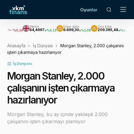
Oyunlar
Sterlin
Gram Altın
Ons Altın
Gümü
64,4997
6.699,30
209.395,48
3.137
%0,14
%0,13
%1,08
%1,08
Anasayfa
İş Dünyası
Morgan Stanley, 2.000 çalışanını
işten çıkarmaya hazırlanıyor
İş Dünyası
Morgan Stanley, 2.000
çalışanını işten çıkarmaya
hazırlanıyor
Morgan Stanley, bu ay içinde yaklaşık 2.000
çalışanını işten çıkarmayı planlıyor