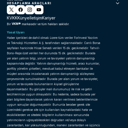
HESAPLAMA ARAÇLARI
KVKK
Künye
İletişim
Kariyer
VKM®
Bir
markasıdır ve tüm hakları saklıdır.
Yasal Uyarı
Haber içerikleri de dahil olmak üzere tüm veriler ForInvest Yazılım
ve Teknoloji Hizmetleri A.Ş. tarafından sağlanmaktadır. Canlı Borsa
sayfaları haricinde Hisse Senedi verileri 15 dk. gecikmelidir. Tahvil-
Bono-Repo özet verileri her durumda 15 dk. gecikmelidir. Burada
yer alan yatırım bilgi, yorum ve tavsiyeleri yatırım danışmanlığı
kapsamında değildir. Yatırım danışmanlığı hizmeti; aracı kurumlar,
portföy yönetim şirketleri, mevduat kabul etmeyen bankalar ile
müşteri arasında imzalanacak yatırım danışmanlığı sözleşmesi
çerçevesinde sunulmaktadır. Burada yer alan yorum ve tavsiyeler,
yorum ve tavsiyede bulunanların kişisel görüşlerine
dayanmaktadır. Bu görüşler mali durumunuz ile risk ve getiri
tercihlerinize uygun olmayabilir. Bu nedenle, sadece burada yer
alan bilgilere dayanılarak yatırım kararı verilmesi beklentilerinize
uygun sonuçlar doğurmayabilir. Bununla beraber gerek site
üzerindeki gerekse site için kullanılan kaynaklardaki hata ve
eksikliklerden ve sitedeki bilgilerin kullanılması sonucunda
yatırımcıların uğrayabilecekleri doğrudan ve/veya dolaylı
zararlardan, kar yoksunluğundan, manevi zararlardan ve üçüncü