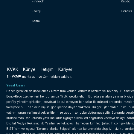
FinTech
Kripto
Enerji
Foreks
Tarım
KVKK
Künye
İletişim
Kariyer
VKM®
Bir
markasıdır ve tüm hakları saklıdır.
Yasal Uyarı
Haber içerikleri de dahil olmak üzere tüm veriler ForInvest Yazılım ve Teknoloji Hizmetler
Bono-Repo özet verileri her durumda 15 dk. gecikmelidir. Burada yer alan yatırım bilgi, 
portföy yönetim şirketleri, mevduat kabul etmeyen bankalar ile müşteri arasında imzal
tavsiyede bulunanların kişisel görüşlerine dayanmaktadır. Bu görüşler mali durumunuz il
yatırım kararı verilmesi beklentilerinize uygun sonuçlar doğurmayabilir. Bununla beraber 
kullanılması sonucunda yatırımcıların uğrayabilecekleri doğrudan ve/veya dolaylı zar
Digital Medya Reklamcılık Yazılım ve Teknoloji Hizmetleri Limited Şirketi hiçbir şekilde
BIST isim ve logosu "Koruma Marka Belgesi" altında korunmakta olup izinsiz kullanılama