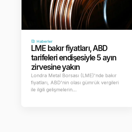
Haberler
LME bakır fiyatları, ABD
tarifeleri endişesiyle 5 ayın
zirvesine yakın
Londra Metal Borsası (LME)'nde bakır
fiyatları, ABD'nin olası gümrük vergileri
ile ilgili gelişmelerin…