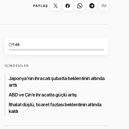
PAYLAŞ
1 dk
İÇINDEKILER
Japonya’nın ihracatı şubatta beklentinin altında
arttı
ABD ve Çin’e ihracatta güçlü artış
İthalat düştü, ticaret fazlası beklentinin altında
kaldı