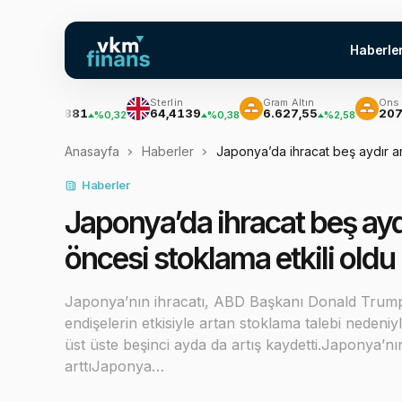
Haberle
Euro
Sterlin
Gram Altın
Ons Altın
55,1881
64,4139
6.627,55
207.152,
%0,32
%0,38
%2,58
Anasayfa
Haberler
Japonya’da ihracat beş aydır art
Haberler
Japonya’da ihracat beş aydır
öncesi stoklama etkili oldu
Japonya’nın ihracatı, ABD Başkanı Donald Trump’ın
endişelerin etkisiyle artan stoklama talebi nedeniy
üst üste beşinci ayda da artış kaydetti.Japonya’nın
arttıJaponya…