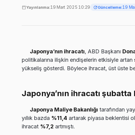
19 Mart 2025 10:29
19 Ma
Yayınlanma:
Güncelleme:
Japonya’nın ihracatı
, ABD Başkanı
Dona
politikalarına ilişkin endişelerin etkisiyle artan
yükseliş gösterdi. Böylece ihracat, üst üste be
Japonya’nın ihracatı şubatta b
Japonya Maliye Bakanlığı
tarafından yay
yıllık bazda
%11,4
artarak piyasa beklentisi o
ihracat
%7,2
artmıştı.