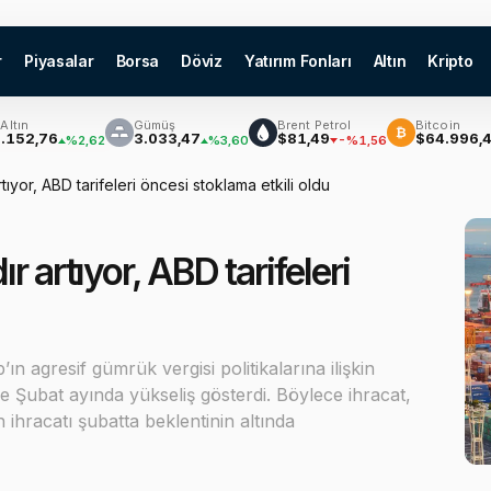
r
Piyasalar
Borsa
Döviz
Yatırım Fonları
Altın
Kripto
Gümüş
Brent Petrol
Bitcoin
₿
76
3.033,47
$81,49
$64.996,43
%2,62
%3,60
-%1,56
%0
ıyor, ABD tarifeleri öncesi stoklama etkili oldu
 artıyor, ABD tarifeleri
 agresif gümrük vergisi politikalarına ilişkin
le Şubat ayında yükseliş gösterdi. Böylece ihracat,
 ihracatı şubatta beklentinin altında