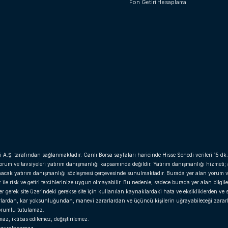
Fon Getiri Hesaplama
i A.Ş. tarafından sağlanmaktadır. Canlı Borsa sayfaları haricinde Hisse Senedi verileri 15 dk.
yorum ve tavsiyeleri yatırım danışmanlığı kapsamında değildir. Yatırım danışmanlığı hizmeti;
anacak yatırım danışmanlığı sözleşmesi çerçevesinde sunulmaktadır. Burada yer alan yorum v
e risk ve getiri tercihlerinize uygun olmayabilir. Bu nedenle, sadece burada yer alan bilgil
gerek site üzerindeki gerekse site için kullanılan kaynaklardaki hata ve eksikliklerden ve si
arlardan, kar yoksunluğundan, manevi zararlardan ve üçüncü kişilerin uğrayabileceği zara
 sorumlu tutulamaz.
z, iktibas edilemez, değiştirilemez.