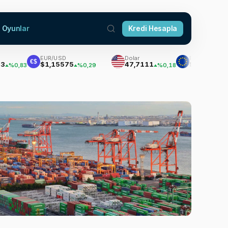
Oyunlar
Kredi Hesapla
EUR/USD
Dolar
Euro
€$
$1,15575
47,7111
55,1881
,83
%0,29
%0,18
%0,32