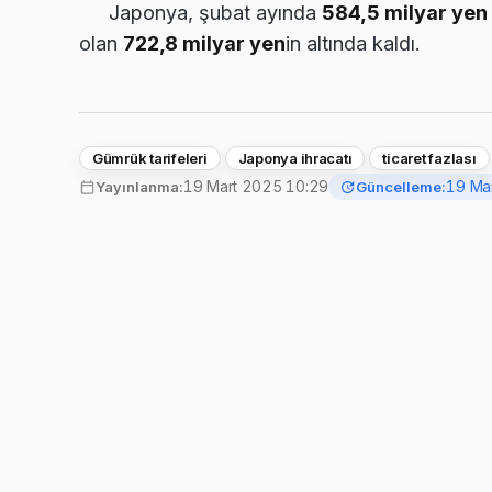
Japonya, şubat ayında
584,5 milyar yen
olan
722,8 milyar yen
in altında kaldı.
Gümrük tarifeleri
Japonya ihracatı
ticaret fazlası
19 Mart 2025 10:29
19 Ma
Yayınlanma:
Güncelleme: