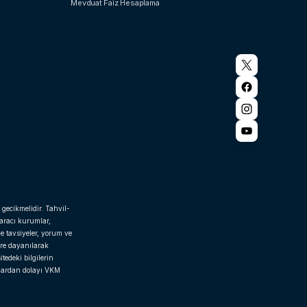
Mevduat Faiz Hesaplama
 gecikmelidir. Tahvil-
 aracı kurumlar,
e tavsiyeler, yorum ve
ere dayanılarak
tedeki bilgilerin
rlardan dolayı VKM