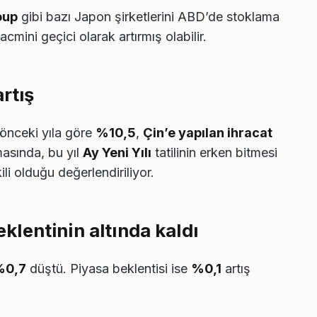
oup
gibi bazı Japon şirketlerini ABD’de stoklama
mini geçici olarak artırmış olabilir.
rtış
 önceki yıla göre
%10,5
,
Çin’e yapılan ihracat
masında, bu yıl
Ay Yeni Yılı
tatilinin erken bitmesi
li olduğu değerlendiriliyor.
eklentinin altında kaldı
%0,7
düştü. Piyasa beklentisi ise
%0,1
artış