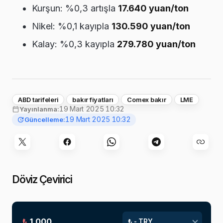
Kurşun: %0,3 artışla
17.640 yuan/ton
Nikel: %0,1 kayıpla
130.590 yuan/ton
Kalay: %0,3 kayıpla
279.780 yuan/ton
ABD tarifeleri
bakır fiyatları
Comex bakır
LME
19 Mart 2025 10:32
Yayınlanma:
19 Mart 2025 10:32
Güncelleme:
Döviz Çevirici
₺