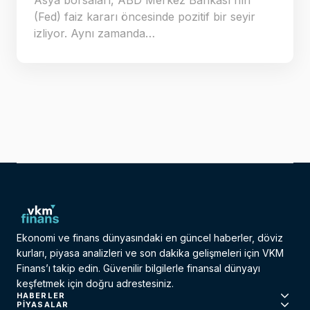
Asya borsaları, ABD Merkez Bankası'nın
(Fed) faiz kararı öncesinde pozitif bir seyir
izliyor. Aynı zamanda…
Ekonomi ve finans dünyasındaki en güncel haberler, döviz
kurları, piyasa analizleri ve son dakika gelişmeleri için VKM
Finans’ı takip edin. Güvenilir bilgilerle finansal dünyayı
keşfetmek için doğru adrestesiniz.
HABERLER
PIYASALAR