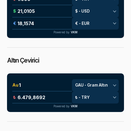
$
€
Powered by
VKM
Altın Çevirici
Au
₺
Powered by
VKM