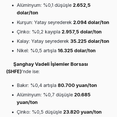
Alüminyum: %0,1 düşüşle
2.652,5
dolar/ton
Kurşun: Yatay seyrederek
2.094 dolar/ton
Çinko: %0,2 kayıpla
2.957,5 dolar/ton
Kalay: Yatay seyrederek
35.225 dolar/ton
Nikel: %0,5 artışla
16.325 dolar/ton
Şanghay Vadeli İşlemler Borsası
(SHFE)
’nde ise:
Bakır: %0,4 artışla
80.700 yuan/ton
Alüminyum: %0,7 düşüşle
20.685
yuan/ton
Çinko: %0,5 düşüşle
23.820 yuan/ton