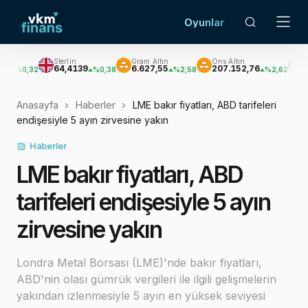
Oyunlar
Sterlin
Gram Altın
Ons Altın
Gümüş
64,4139
6.627,55
207.152,76
3.033,47
%0,38
%2,58
%2,62
Anasayfa
Haberler
LME bakır fiyatları, ABD tarifeleri
endişesiyle 5 ayın zirvesine yakın
Haberler
LME bakır fiyatları, ABD
tarifeleri endişesiyle 5 ayın
zirvesine yakın
Londra Metal Borsası (LME)'nde bakır fiyatları,
ABD'nin olası gümrük vergileri ile ilgili gelişmelerin
yakından izlenmesiyle 5 ayın en yüksek seviyesi