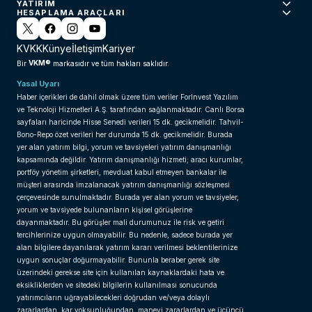
YATIRIM
HESAPLAMA ARAÇLARI
KVKK
Künye
İletişim
Kariyer
VKM®
Bir
markasıdır ve tüm hakları saklıdır.
Yasal Uyarı
Haber içerikleri de dahil olmak üzere tüm veriler ForInvest Yazılım
ve Teknoloji Hizmetleri A.Ş. tarafından sağlanmaktadır. Canlı Borsa
sayfaları haricinde Hisse Senedi verileri 15 dk. gecikmelidir. Tahvil-
Bono-Repo özet verileri her durumda 15 dk. gecikmelidir. Burada
yer alan yatırım bilgi, yorum ve tavsiyeleri yatırım danışmanlığı
kapsamında değildir. Yatırım danışmanlığı hizmeti; aracı kurumlar,
portföy yönetim şirketleri, mevduat kabul etmeyen bankalar ile
müşteri arasında imzalanacak yatırım danışmanlığı sözleşmesi
çerçevesinde sunulmaktadır. Burada yer alan yorum ve tavsiyeler,
yorum ve tavsiyede bulunanların kişisel görüşlerine
dayanmaktadır. Bu görüşler mali durumunuz ile risk ve getiri
tercihlerinize uygun olmayabilir. Bu nedenle, sadece burada yer
alan bilgilere dayanılarak yatırım kararı verilmesi beklentilerinize
uygun sonuçlar doğurmayabilir. Bununla beraber gerek site
üzerindeki gerekse site için kullanılan kaynaklardaki hata ve
eksikliklerden ve sitedeki bilgilerin kullanılması sonucunda
yatırımcıların uğrayabilecekleri doğrudan ve/veya dolaylı
zararlardan, kar yoksunluğundan, manevi zararlardan ve üçüncü