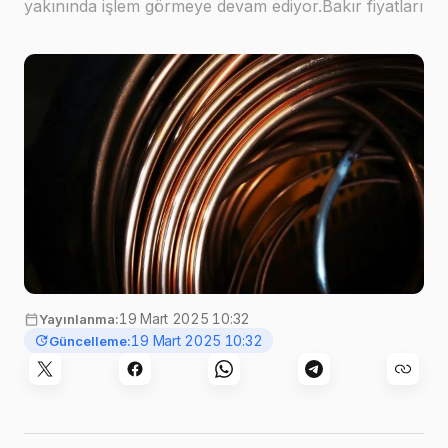
yakınında işlem görmeye devam ediyor.Bakır fiyatları
yükselişte, ABD tarifeleri izleniyorLME'de üç aylık
bakır, Türkiye saati ile 07.0…
Görsel:
Ra Dragon
,
Unsplash
19 Mart 2025 10:32
Yayınlanma:
19 Mart 2025 10:32
Güncelleme: