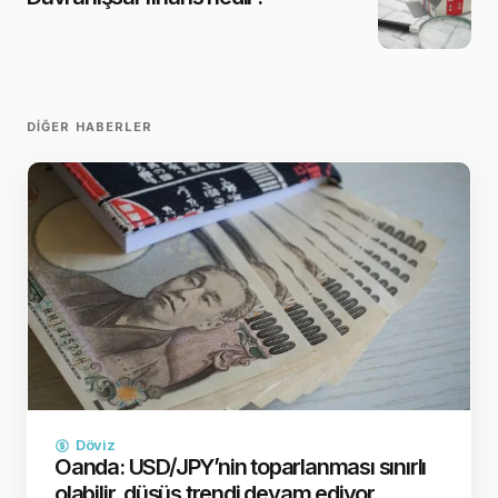
DIĞER HABERLER
Döviz
Oanda: USD/JPY’nin toparlanması sınırlı
olabilir, düşüş trendi devam ediyor