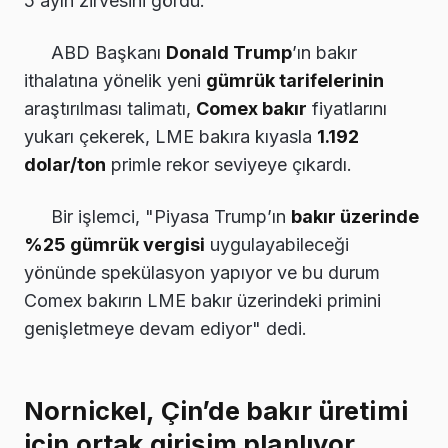
5 ayın zirvesini gördü.
ABD Başkanı
Donald Trump
’ın bakır
ithalatına yönelik yeni
gümrük tarifelerinin
araştırılması talimatı,
Comex bakır
fiyatlarını
yukarı çekerek, LME bakıra kıyasla
1.192
dolar/ton
primle rekor seviyeye çıkardı.
Bir işlemci, "Piyasa Trump’ın
bakır üzerinde
%25 gümrük vergisi
uygulayabileceği
yönünde spekülasyon yapıyor ve bu durum
Comex bakırın LME bakır üzerindeki primini
genişletmeye devam ediyor" dedi.
Nornickel, Çin’de bakır üretimi
için ortak girişim planlıyor