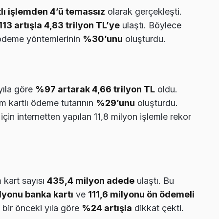
tlı işlemden 4’ü temassız
olarak gerçekleşti.
13 artışla 4,83 trilyon TL’ye
ulaştı. Böylece
 ödeme yöntemlerinin
%30’unu
oluşturdu.
yıla göre
%97 artarak 4,66 trilyon TL
oldu.
m kartlı ödeme tutarının
%29’unu
oluşturdu.
için internetten yapılan 11,8 milyon işlemle rekor
m kart sayısı
435,4 milyon adede
ulaştı. Bu
lyonu banka kartı
ve
111,6 milyonu ön ödemeli
 bir önceki yıla göre
%24 artışla
dikkat çekti.