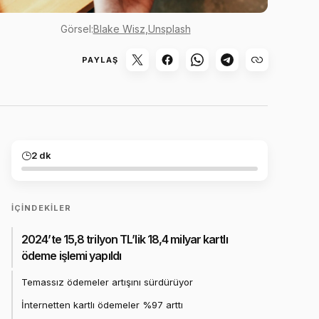
Görsel:
Blake Wisz
,
Unsplash
PAYLAŞ
2 dk
İÇINDEKILER
2024’te 15,8 trilyon TL’lik 18,4 milyar kartlı
ödeme işlemi yapıldı
Temassız ödemeler artışını sürdürüyor
İnternetten kartlı ödemeler %97 arttı