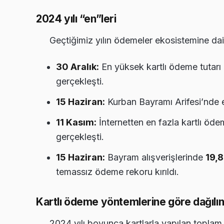
2024 yılı “en”leri
Geçtiğimiz yılın ödemeler ekosistemine dai
30 Aralık:
En yüksek kartlı ödeme tutarı
gerçekleşti.
15 Haziran:
Kurban Bayramı Arifesi’nde e
11 Kasım:
İnternetten en fazla kartlı öd
gerçekleşti.
15 Haziran:
Bayram alışverişlerinde
19,8
temassız ödeme rekoru kırıldı.
Kartlı ödeme yöntemlerine göre dağılı
2024 yılı boyunca kartlarla yapılan topla