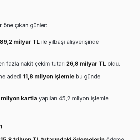
r öne çıkan günler:
89,2 milyar TL
ile yılbaşı alışverişinde
n fazla nakit çekim tutarı
26,8 milyar TL
oldu.
eme adedi
11,8 milyon işlemle
bu günde
 milyon kartla
yapılan 45,2 milyon işlemle
m
m
15,8 trilyon TL tutarındaki ödemelerin
ödeme