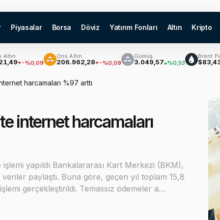
r
Piyasalar
Borsa
Döviz
Yatırım Fonları
Altın
Kripto
Ons Altın
Gümüş
Brent Petrol
9
206.962,28
3.049,57
$83,43
-%0,09
-%0,09
%0,53
%2,
nternet harcamaları %97 arttı
te internet harcamaları
me işlemi yapıldı Bankalararası Kart Merkezi (BKM),
 veriler paylaştı. Buna göre, geçen yıl toplam 15,8
 işlemi gerçekleştirildi. Temassız ödemeler a…