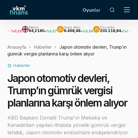
Oyunlar
Sterlin
Gram Altın
Ons Altın
Gümüş
64,2180
6.498,48
203.118,84
2.968,
0,02
%0,07
%0,59
%0,62
Anasayfa
Haberler
Japon otomotiv devleri, Trump’ın
gümrük vergisi planlarına karşı önlem alıyor
Haberler
Japon otomotiv devleri,
Trump’ın gümrük vergisi
planlarına karşı önlem alıyor
ABD Başkanı Donald Trump'ın Meksika ve
Kanada’dan yapılan ithalata yönelik gümrük vergisi
tehdidi, Japon otomotiv endüstrisini endişelendiriyor