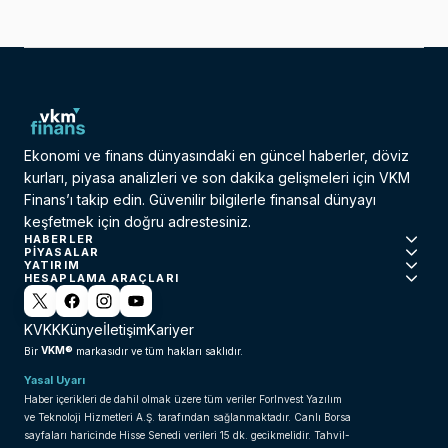
Ekonomi ve finans dünyasındaki en güncel haberler, döviz
kurları, piyasa analizleri ve son dakika gelişmeleri için VKM
Finans’ı takip edin. Güvenilir bilgilerle finansal dünyayı
keşfetmek için doğru adrestesiniz.
HABERLER
PIYASALAR
YATIRIM
HESAPLAMA ARAÇLARI
KVKK
Künye
İletişim
Kariyer
VKM®
Bir
markasıdır ve tüm hakları saklıdır.
Yasal Uyarı
Haber içerikleri de dahil olmak üzere tüm veriler ForInvest Yazılım
ve Teknoloji Hizmetleri A.Ş. tarafından sağlanmaktadır. Canlı Borsa
sayfaları haricinde Hisse Senedi verileri 15 dk. gecikmelidir. Tahvil-