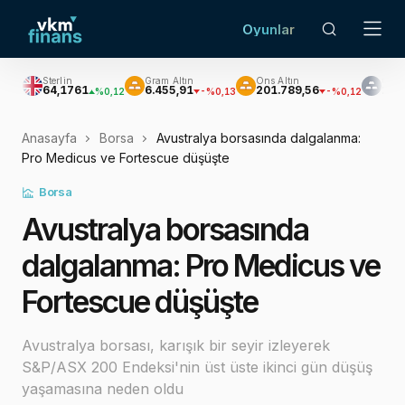
Oyunlar
Sterlin
Gram Altın
Ons Altın
Gümüş
64,1761
6.455,91
201.789,56
2.930,30
%0,12
-%0,13
-%0,12
-%
Anasayfa
Borsa
Avustralya borsasında dalgalanma:
Pro Medicus ve Fortescue düşüşte
Borsa
Avustralya borsasında
dalgalanma: Pro Medicus ve
Fortescue düşüşte
Avustralya borsası, karışık bir seyir izleyerek
S&P/ASX 200 Endeksi'nin üst üste ikinci gün düşüş
yaşamasına neden oldu