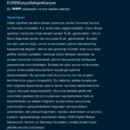
KVKK
Künye
İletişim
Kariyer
VKM®
Bir
markasıdır ve tüm hakları saklıdır.
Yasal Uyarı
Haber içerikleri de dahil olmak üzere tüm veriler ForInvest Yazılım
ve Teknoloji Hizmetleri A.Ş. tarafından sağlanmaktadır. Canlı Borsa
sayfaları haricinde Hisse Senedi verileri 15 dk. gecikmelidir. Tahvil-
Bono-Repo özet verileri her durumda 15 dk. gecikmelidir. Burada
yer alan yatırım bilgi, yorum ve tavsiyeleri yatırım danışmanlığı
kapsamında değildir. Yatırım danışmanlığı hizmeti; aracı kurumlar,
portföy yönetim şirketleri, mevduat kabul etmeyen bankalar ile
müşteri arasında imzalanacak yatırım danışmanlığı sözleşmesi
çerçevesinde sunulmaktadır. Burada yer alan yorum ve tavsiyeler,
yorum ve tavsiyede bulunanların kişisel görüşlerine
dayanmaktadır. Bu görüşler mali durumunuz ile risk ve getiri
tercihlerinize uygun olmayabilir. Bu nedenle, sadece burada yer
alan bilgilere dayanılarak yatırım kararı verilmesi beklentilerinize
uygun sonuçlar doğurmayabilir. Bununla beraber gerek site
üzerindeki gerekse site için kullanılan kaynaklardaki hata ve
eksikliklerden ve sitedeki bilgilerin kullanılması sonucunda
yatırımcıların uğrayabilecekleri doğrudan ve/veya dolaylı
zararlardan, kar yoksunluğundan, manevi zararlardan ve üçüncü
kişilerin uğrayabileceği zararlardan dolayı VKM Digital Medya
Reklamcılık Yazılım ve Teknoloji Hizmetleri Limited Şirketi hiçbir
şekilde sorumlu tutulamaz.