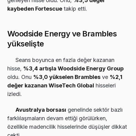
gerileyen hisse oldu. Onu,
%3,5 değer
kaybeden Fortescue
takip etti.
Woodside Energy ve Brambles
yükselişte
Seans boyunca en fazla değer kazanan
hisse,
%3,4 artışla Woodside Energy Group
oldu. Onu
%3,0 yükselen Brambles
ve
%2,1
değer kazanan WiseTech Global
hisseleri
izledi.
Avustralya borsası
genelinde sektör bazlı
farklılaşmaların devam ettiği görülürken,
özellikle madencilik hisselerinde düşüşler dikkat
çekti.