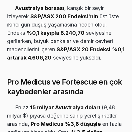
Avustralya borsası
, karışık bir seyir
izleyerek
S&P/ASX 200 Endeksi'nin
üst üste
ikinci gün düşüş yaşamasına neden oldu.
Endeks
%0,1 kayıpla 8.240,70
seviyesine
gerilerken, büyük bankalar ve demir cevheri
madencilerini içeren
S&P/ASX 20 Endeksi
%0,1
artarak 4.606,20
seviyesine yükseldi.
Pro Medicus ve Fortescue en çok
kaybedenler arasında
En az
15 milyar Avustralya doları
(9,48
milyar $) piyasa değerine sahip yerel şirketler
arasında,
Pro Medicus
%3,6 düşüşle
en fazla