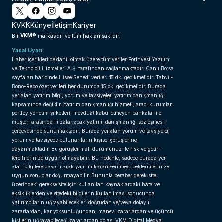
KVKK
Künye
İletişim
Kariyer
VKM®
Bir
markasıdır ve tüm hakları saklıdır.
Yasal Uyarı
Haber içerikleri de dahil olmak üzere tüm veriler ForInvest Yazılım
ve Teknoloji Hizmetleri A.Ş. tarafından sağlanmaktadır. Canlı Borsa
sayfaları haricinde Hisse Senedi verileri 15 dk. gecikmelidir. Tahvil-
Bono-Repo özet verileri her durumda 15 dk. gecikmelidir. Burada
yer alan yatırım bilgi, yorum ve tavsiyeleri yatırım danışmanlığı
kapsamında değildir. Yatırım danışmanlığı hizmeti; aracı kurumlar,
portföy yönetim şirketleri, mevduat kabul etmeyen bankalar ile
müşteri arasında imzalanacak yatırım danışmanlığı sözleşmesi
çerçevesinde sunulmaktadır. Burada yer alan yorum ve tavsiyeler,
yorum ve tavsiyede bulunanların kişisel görüşlerine
dayanmaktadır. Bu görüşler mali durumunuz ile risk ve getiri
tercihlerinize uygun olmayabilir. Bu nedenle, sadece burada yer
alan bilgilere dayanılarak yatırım kararı verilmesi beklentilerinize
uygun sonuçlar doğurmayabilir. Bununla beraber gerek site
üzerindeki gerekse site için kullanılan kaynaklardaki hata ve
eksikliklerden ve sitedeki bilgilerin kullanılması sonucunda
yatırımcıların uğrayabilecekleri doğrudan ve/veya dolaylı
zararlardan, kar yoksunluğundan, manevi zararlardan ve üçüncü
kişilerin uğrayabileceği zararlardan dolayı VKM Digital Medya