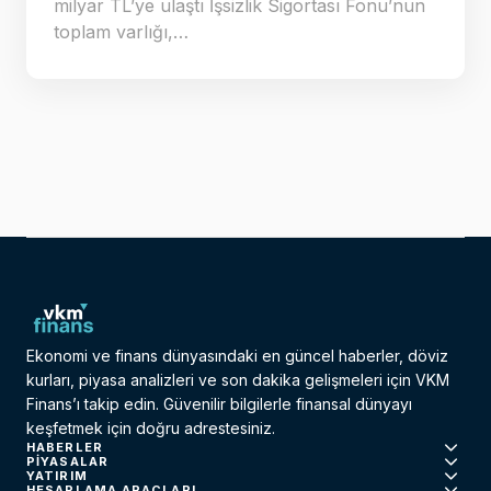
milyar TL’ye ulaştı İşsizlik Sigortası Fonu’nun
toplam varlığı,…
Ekonomi ve finans dünyasındaki en güncel haberler, döviz
kurları, piyasa analizleri ve son dakika gelişmeleri için VKM
Finans’ı takip edin. Güvenilir bilgilerle finansal dünyayı
keşfetmek için doğru adrestesiniz.
HABERLER
PIYASALAR
YATIRIM
HESAPLAMA ARAÇLARI