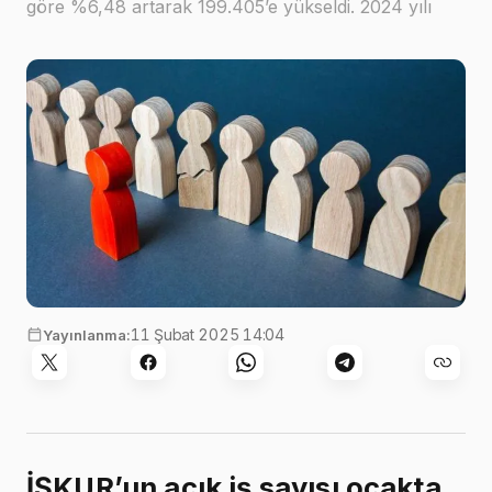
göre %6,48 artarak 199.405’e yükseldi. 2024 yılı
Ocak ayında açık iş sayısı 187.262 seviyesinde
bulunuyordu
11 Şubat 2025 14:04
Yayınlanma:
İŞKUR’un açık iş sayısı ocakta