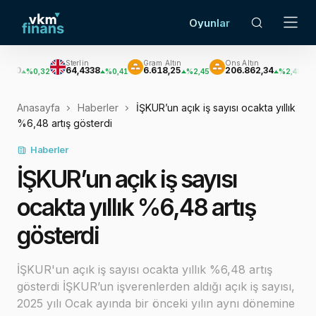
Oyunlar
Sterlin
Gram Altın
Ons Altın
Gümüş
64,4338
6.618,25
206.862,34
3.020,4
,32
%0,41
%2,45
%2,48
Anasayfa
Haberler
İŞKUR’un açık iş sayısı ocakta yıllık
%6,48 artış gösterdi
Haberler
İŞKUR’un açık iş sayısı
ocakta yıllık %6,48 artış
gösterdi
İŞKUR'un açık iş sayısı ocakta yıllık %6,48 artış
gösterdi İŞKUR’un işverenlerden aldığı açık iş sayısı,
2025 yılı Ocak ayında bir önceki yılın aynı dönemine