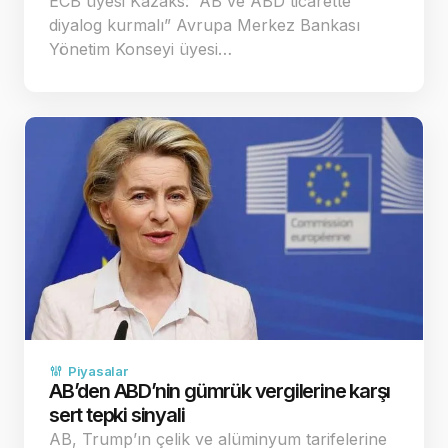
ECB üyesi Kazaks: “AB ve ABD ticarette
diyalog kurmalı” Avrupa Merkez Bankası
Yönetim Konseyi üyesi…
Piyasalar
AB’den ABD’nin gümrük vergilerine karşı
sert tepki sinyali
AB, Trump’ın çelik ve alüminyum tarifelerine