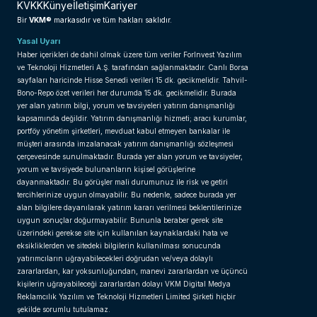
KVKK
Künye
İletişim
Kariyer
VKM®
Bir
markasıdır ve tüm hakları saklıdır.
Yasal Uyarı
Haber içerikleri de dahil olmak üzere tüm veriler ForInvest Yazılım
ve Teknoloji Hizmetleri A.Ş. tarafından sağlanmaktadır. Canlı Borsa
sayfaları haricinde Hisse Senedi verileri 15 dk. gecikmelidir. Tahvil-
Bono-Repo özet verileri her durumda 15 dk. gecikmelidir. Burada
yer alan yatırım bilgi, yorum ve tavsiyeleri yatırım danışmanlığı
kapsamında değildir. Yatırım danışmanlığı hizmeti; aracı kurumlar,
portföy yönetim şirketleri, mevduat kabul etmeyen bankalar ile
müşteri arasında imzalanacak yatırım danışmanlığı sözleşmesi
çerçevesinde sunulmaktadır. Burada yer alan yorum ve tavsiyeler,
yorum ve tavsiyede bulunanların kişisel görüşlerine
dayanmaktadır. Bu görüşler mali durumunuz ile risk ve getiri
tercihlerinize uygun olmayabilir. Bu nedenle, sadece burada yer
alan bilgilere dayanılarak yatırım kararı verilmesi beklentilerinize
uygun sonuçlar doğurmayabilir. Bununla beraber gerek site
üzerindeki gerekse site için kullanılan kaynaklardaki hata ve
eksikliklerden ve sitedeki bilgilerin kullanılması sonucunda
yatırımcıların uğrayabilecekleri doğrudan ve/veya dolaylı
zararlardan, kar yoksunluğundan, manevi zararlardan ve üçüncü
kişilerin uğrayabileceği zararlardan dolayı VKM Digital Medya
Reklamcılık Yazılım ve Teknoloji Hizmetleri Limited Şirketi hiçbir
şekilde sorumlu tutulamaz.