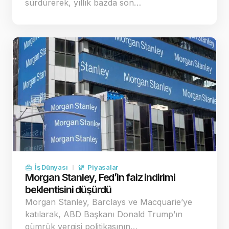
sürdürerek, yıllık bazda son…
İş Dünyası
Piyasalar
Morgan Stanley, Fed’in faiz indirimi
beklentisini düşürdü
Morgan Stanley, Barclays ve Macquarie’ye
katılarak, ABD Başkanı Donald Trump’ın
gümrük vergisi politikasının…