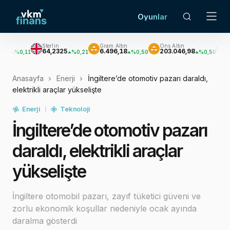
Oyunlar
Sterlin
Gram Altın
Ons Altın
Gümüş
64,2325
6.496,18
203.046,98
2.934,70
1
%0,21
%0,50
%0,50
Anasayfa
Enerji
İngiltere’de otomotiv pazarı daraldı,
elektrikli araçlar yükselişte
Enerji
Teknoloji
İngiltere’de otomotiv pazarı
daraldı, elektrikli araçlar
yükselişte
İngiltere otomobil pazarı, zayıf tüketici güveni ve
zorlu ekonomik koşullar nedeniyle ocak ayında
daralma gösterdi