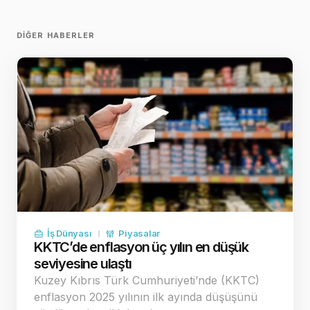
DIĞER HABERLER
İş Dünyası
Piyasalar
KKTC’de enflasyon üç yılın en düşük
seviyesine ulaştı
Kuzey Kıbrıs Türk Cumhuriyeti’nde (KKTC)
enflasyon 2025 yılının ilk ayında düşüşünü