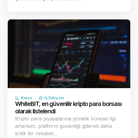
Borsa
İş Dünyası
WhiteBIT, en güvenilir kripto para borsası
olarak listelendi
Kripto para piyasalarına yönelik küresel ilgi
artarken, platform güvenliği giderek daha
kritik bir rekabet…