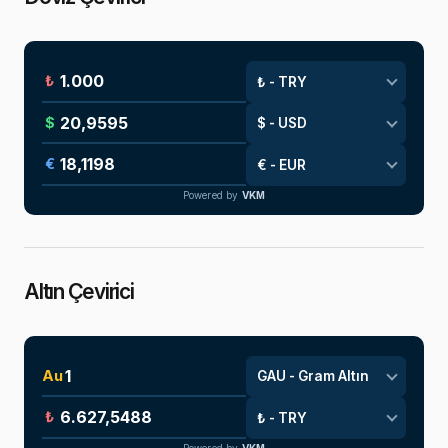
₺
$
€
Powered by
VKM
Altın Çevirici
Au
₺
Powered by
VKM