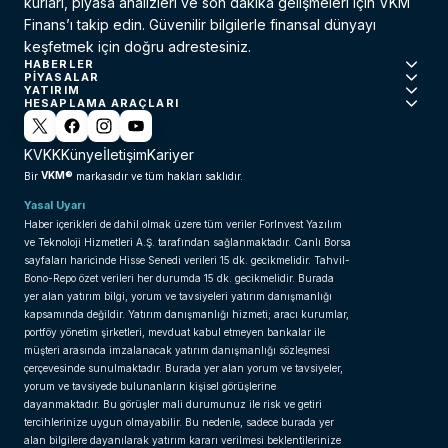
kurları, piyasa analizleri ve son dakika gelişmeleri için VKM
Finans’ı takip edin. Güvenilir bilgilerle finansal dünyayı
keşfetmek için doğru adrestesiniz.
HABERLER
PIYASALAR
YATIRIM
HESAPLAMA ARAÇLARI
KVKK
Künye
İletişim
Kariyer
VKM®
Bir
markasıdır ve tüm hakları saklıdır.
Yasal Uyarı
Haber içerikleri de dahil olmak üzere tüm veriler ForInvest Yazılım
ve Teknoloji Hizmetleri A.Ş. tarafından sağlanmaktadır. Canlı Borsa
sayfaları haricinde Hisse Senedi verileri 15 dk. gecikmelidir. Tahvil-
Bono-Repo özet verileri her durumda 15 dk. gecikmelidir. Burada
yer alan yatırım bilgi, yorum ve tavsiyeleri yatırım danışmanlığı
kapsamında değildir. Yatırım danışmanlığı hizmeti; aracı kurumlar,
portföy yönetim şirketleri, mevduat kabul etmeyen bankalar ile
müşteri arasında imzalanacak yatırım danışmanlığı sözleşmesi
çerçevesinde sunulmaktadır. Burada yer alan yorum ve tavsiyeler,
yorum ve tavsiyede bulunanların kişisel görüşlerine
dayanmaktadır. Bu görüşler mali durumunuz ile risk ve getiri
tercihlerinize uygun olmayabilir. Bu nedenle, sadece burada yer
alan bilgilere dayanılarak yatırım kararı verilmesi beklentilerinize