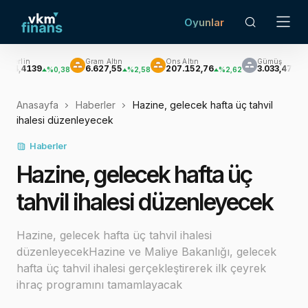
Oyunlar
Gram Altın
Ons Altın
Gümüş
Br
39
6.627,55
207.152,76
3.033,47
$
%0,38
%2,58
%2,62
%3,60
Anasayfa
Haberler
Hazine, gelecek hafta üç tahvil
ihalesi düzenleyecek
Haberler
Hazine, gelecek hafta üç
tahvil ihalesi düzenleyecek
Hazine, gelecek hafta üç tahvil ihalesi
düzenleyecekHazine ve Maliye Bakanlığı, gelecek
hafta üç tahvil ihalesi gerçekleştirerek ilk çeyrek
ihraç programını tamamlayacak