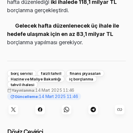
hafta düzenlediği
iki ihalede 118,1 milyar TL
borçlanma gerçekleştirdi.
Gelecek hafta düzenlenecek üç ihale ile
hedefe ulaşmak için en az 83,1 milyar TL
borçlanma yapılması gerekiyor.
borç servisi
faizli tahvil
finans piyasaları
Hazine ve Maliye Bakanlığı
iç borçlanma
tahvil ihalesi
14 Mart 2025 11:46
Yayınlanma:
14 Mart 2025 11:46
Güncelleme:
Döviz Çevirici