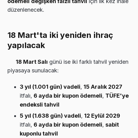
ödemeli
değişken faizli tahvil
için ilk kez ihale
düzenlenecek.
18 Mart'ta iki yeniden ihraç
yapılacak
18 Mart Salı
günü ise iki farklı tahvil yeniden
piyasaya sunulacak:
3 yıl (1.001 gün) vadeli
,
15 Aralık 2027
itfalı,
6 ayda bir kupon ödemeli
,
TÜFE'ye
endeksli tahvil
5 yıl (1.638 gün) vadeli
,
12 Eylül 2029
itfalı,
6 ayda bir kupon ödemeli
,
sabit
kuponlu tahvil